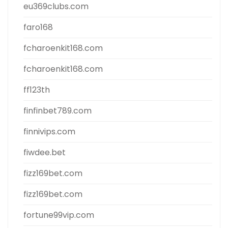
eu369clubs.com
faro168
fcharoenkit168.com
fcharoenkit168.com
ff123th
finfinbet789.com
finnivips.com
fiwdee.bet
fizz169bet.com
fizz169bet.com
fortune99vip.com