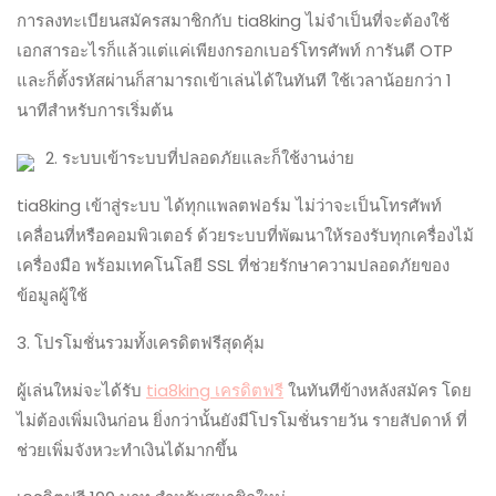
การลงทะเบียนสมัครสมาชิกกับ tia8king ไม่จำเป็นที่จะต้องใช้
เอกสารอะไรก็แล้วแต่แค่เพียงกรอกเบอร์โทรศัพท์ การันตี OTP
และก็ตั้งรหัสผ่านก็สามารถเข้าเล่นได้ในทันที ใช้เวลาน้อยกว่า 1
นาทีสำหรับการเริ่มต้น
2. ระบบเข้าระบบที่ปลอดภัยและก็ใช้งานง่าย
tia8king เข้าสู่ระบบ ได้ทุกแพลตฟอร์ม ไม่ว่าจะเป็นโทรศัพท์
เคลื่อนที่หรือคอมพิวเตอร์ ด้วยระบบที่พัฒนาให้รองรับทุกเครื่องไม้
เครื่องมือ พร้อมเทคโนโลยี SSL ที่ช่วยรักษาความปลอดภัยของ
ข้อมูลผู้ใช้
3. โปรโมชั่นรวมทั้งเครดิตฟรีสุดคุ้ม
ผู้เล่นใหม่จะได้รับ
tia8king เครดิตฟรี
ในทันทีข้างหลังสมัคร โดย
ไม่ต้องเพิ่มเงินก่อน ยิ่งกว่านั้นยังมีโปรโมชั่นรายวัน รายสัปดาห์ ที่
ช่วยเพิ่มจังหวะทำเงินได้มากขึ้น