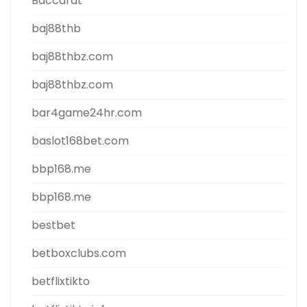
Baccarat
baj88thb
baj88thbz.com
baj88thbz.com
bar4game24hr.com
baslot168bet.com
bbp168.me
bbp168.me
bestbet
betboxclubs.com
betflixtikto