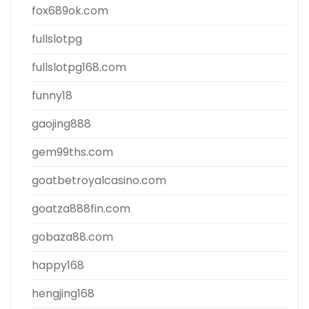
fox689ok.com
fullslotpg
fullslotpg168.com
funny18
gaojing888
gem99ths.com
goatbetroyalcasino.com
goatza888fin.com
gobaza88.com
happy168
hengjing168