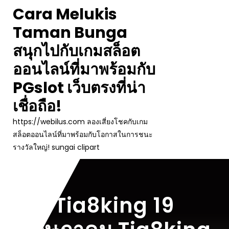
Skip
Cara Melukis
to
Taman Bunga
content
สนุกไปกับเกมสล็อต
ออนไลน์ที่มาพร้อมกับ
PGslot เว็บตรงที่น่า
เชื่อถือ!
https://webilus.com ลองเสี่ยงโชคกับเกม
สล็อตออนไลน์ที่มาพร้อมกับโอกาสในการชนะ
รางวัลใหญ่! sungai clipart
Tia8king 19