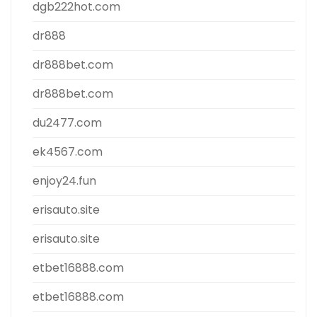
dgb222hot.com
dr888
dr888bet.com
dr888bet.com
du2477.com
ek4567.com
enjoy24.fun
erisauto.site
erisauto.site
etbet16888.com
etbet16888.com