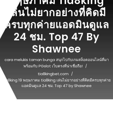
พฤษภาคม Tia8king
เล่นไม่ยากอย่างที่คิดมี
ครบทุกค่ายแอดมินดูแล
24 ชม. Top 47 By
Shawnee
cara melukis taman bunga สนุกไปกับเกมสล็อตออนไลน์ที่มา
พร้อมกับ PGslot เว็บตรงที่น่าเชื่อถือ!
tia8kingbet.com
Tia8king 19 พฤษภาคม tia8king เล่นไม่ยากอย่างที่คิดมีครบทุกค่าย
แอดมินดูแล 24 ชม. Top 47 by Shawnee