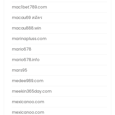
mac1bet789.com
macau69 สมัคร
macau888.win
marinapluss.com
mario678
mario678.info
mars95
medee989.com
meekin365day.com
mexicanoo.com
mexicanoo.com