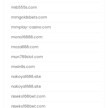
mib555s.com
mmgoldsbets.com
mmplay-casino.com
mono16888.com
moza888.com
mun789slot.com
mwin9s.com
nakoya1688.site
nakoya1688.site
niseko168bet.com
niseko168bet.com