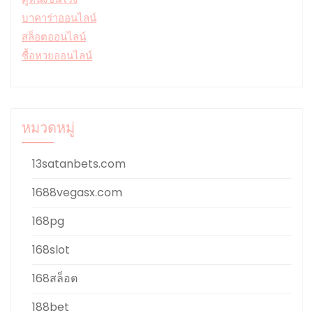
บาคาร่าออนไลน์
สล็อตออนไลน์
ซื้อหวยออนไลน์
หมวดหมู่
13satanbets.com
1688vegasx.com
168pg
168slot
168สล็อต
188bet