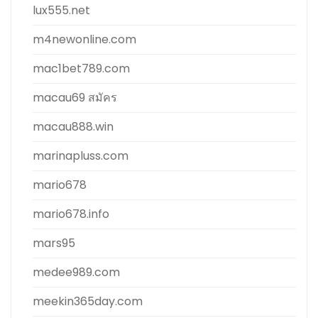
lux555.net
m4newonline.com
mac1bet789.com
macau69 สมัคร
macau888.win
marinapluss.com
mario678
mario678.info
mars95
medee989.com
meekin365day.com