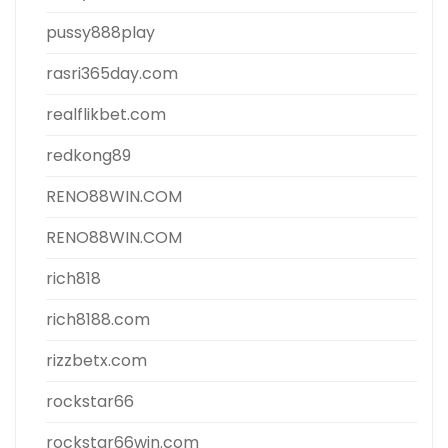
pussy888play
rasri365day.com
realflikbet.com
redkong89
RENO88WIN.COM
RENO88WIN.COM
rich818
rich8188.com
rizzbetx.com
rockstar66
rockstar66win.com