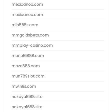
mexicanoo.com
mexicanoo.com
mib555s.com
mmgoldsbets.com
mmplay-casino.com
mono16888.com
moza888.com
mun789slot.com
mwin9s.com
nakoya1688.site
nakoya1688.site