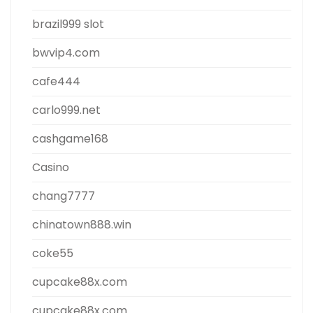
brazil999 slot
bwvip4.com
cafe444
carlo999.net
cashgame168
Casino
chang7777
chinatown888.win
coke55
cupcake88x.com
cupcake88x.com