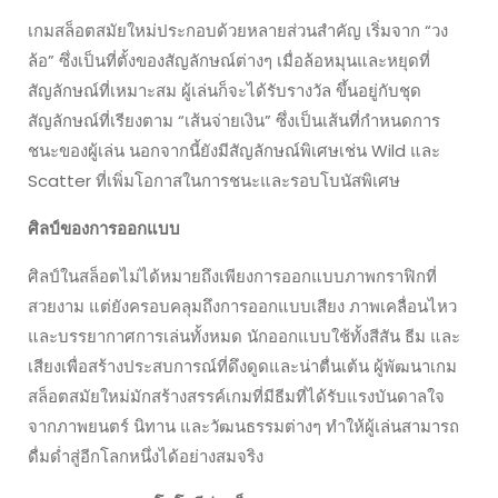
เกมสล็อตสมัยใหม่ประกอบด้วยหลายส่วนสำคัญ เริ่มจาก “วง
ล้อ” ซึ่งเป็นที่ตั้งของสัญลักษณ์ต่างๆ เมื่อล้อหมุนและหยุดที่
สัญลักษณ์ที่เหมาะสม ผู้เล่นก็จะได้รับรางวัล ขึ้นอยู่กับชุด
สัญลักษณ์ที่เรียงตาม “เส้นจ่ายเงิน” ซึ่งเป็นเส้นที่กำหนดการ
ชนะของผู้เล่น นอกจากนี้ยังมีสัญลักษณ์พิเศษเช่น Wild และ
Scatter ที่เพิ่มโอกาสในการชนะและรอบโบนัสพิเศษ
ศิลป์ของการออกแบบ
ศิลป์ในสล็อตไม่ได้หมายถึงเพียงการออกแบบภาพกราฟิกที่
สวยงาม แต่ยังครอบคลุมถึงการออกแบบเสียง ภาพเคลื่อนไหว
และบรรยากาศการเล่นทั้งหมด นักออกแบบใช้ทั้งสีสัน ธีม และ
เสียงเพื่อสร้างประสบการณ์ที่ดึงดูดและน่าตื่นเต้น ผู้พัฒนาเกม
สล็อตสมัยใหม่มักสร้างสรรค์เกมที่มีธีมที่ได้รับแรงบันดาลใจ
จากภาพยนตร์ นิทาน และวัฒนธรรมต่างๆ ทำให้ผู้เล่นสามารถ
ดื่มด่ำสู่อีกโลกหนึ่งได้อย่างสมจริง