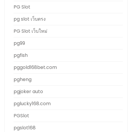
PG Slot
pg slot เว็บตรง
PG Slot เว็บใหม่
pg99
pgfish
pggold168bet.com
pgheng
pgjoker auto
pglucky168.com
PGSlot
pgslot168