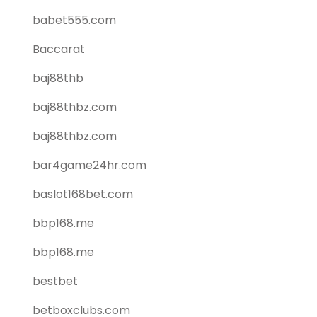
babet555.com
Baccarat
baj88thb
baj88thbz.com
baj88thbz.com
bar4game24hr.com
baslot168bet.com
bbp168.me
bbp168.me
bestbet
betboxclubs.com