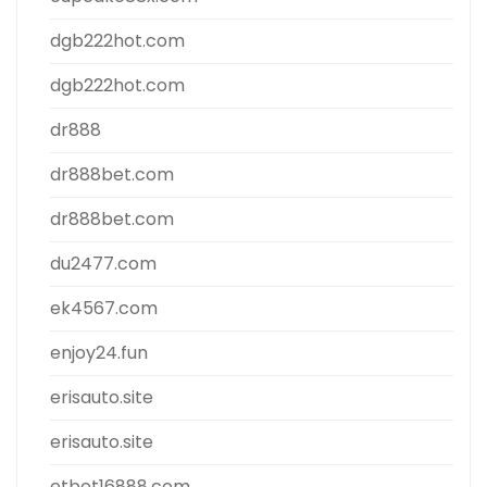
dgb222hot.com
dgb222hot.com
dr888
dr888bet.com
dr888bet.com
du2477.com
ek4567.com
enjoy24.fun
erisauto.site
erisauto.site
etbet16888.com