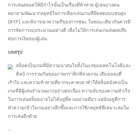
การเล่นสลอตให้มีกำไรนั้นเป็นเรื่องที่ท้าทาย ผู้เล่นบางคน
พยายามพัฒนากลยุทธ์ในการเลือกเล่นเกมที่มีผลตอบแทนสูง
(RTP) และพิจารณาความถี่ของการชนะ ในขณะเดียวกันควรมี
การจัดการงบประมาณอย่างดี เพื่อไม่ให้การเล่นเกมส่งผลเสีย
ต่อการเงินของผู้เล่น
บทสรุป
สล็อตเป็นเกมที่มีความน่าสนใจทั้งในแง่ของเทคโนโลยีและ
ศิลป์ การรวมกันของภาพกราฟิกที่สวยงาม เสียงเพลงที่
เร้าใจ และความท้าทายที่ยากจะคาดเดาทำให้สล็อตยังคงเป็น
เกมที่มีผู้เล่นจำนวนมากอย่างต่อเนื่อง ความลับของความสำเร็จ
ในการเล่นสล็อตอาจไม่ได้อยู่ที่ดวงอย่างเดียว แต่ยังอยู่ที่การ
ทำความเข้าใจเกมอย่างลึกซึ้งและการใช้กลยุทธ์ที่เหมาะสมใน
การเล่นอีกด้วย
…