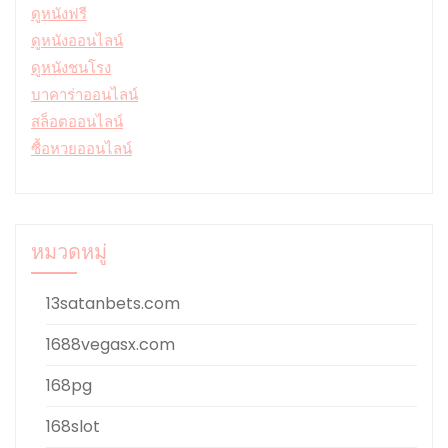
ดูหนังฟรี
ดูหนังออนไลน์
ดูหนังชนโรง
บาคาร่าออนไลน์
สล็อตออนไลน์
ซื้อหวยออนไลน์
หมวดหมู่
13satanbets.com
1688vegasx.com
168pg
168slot