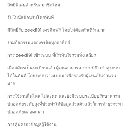
สิทธิพิเศษสำหรับสมาชิกใหม่
รับโบนัสต้อนรับโดยทันที
มีสิทธิ์รับ zeed191 เครดิตฟรี โดยไม่ต้องทำเทิร์นมาก
ร่วมกิจกรรมแจกเครดิตทุกอาทิตย์
การ zeed191 เข้าระบบ ที่เร็วทันใจรวมทั้งเสถียร
เมื่อสมัครเป็นระเบียบแล้ว ผู้เล่นสามารถ zeed191 เข้าสู่ระบบ
ได้ในทันที โดยระบบวางแบบมาเพื่อรองรับผู้เล่นเป็นจำนวน
มาก
การใช้งานลื่นไหล ไม่สะดุด และยังมีระบบระเบียบรักษาความ
ปลอดภัยระดับสูงที่ช่วยทำให้ข้อมูลส่วนตัวแล้วก็การทำธุรกรรม
ปลอดภัยตลอดเวลา
การคุ้มครองข้อมูลผู้ใช้งาน