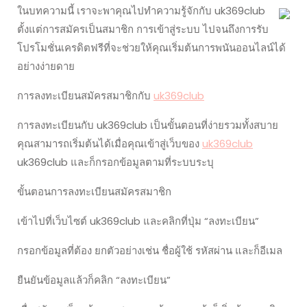
ในบทความนี้ เราจะพาคุณไปทำความรู้จักกับ uk369club
ตั้งแต่การสมัครเป็นสมาชิก การเข้าสู่ระบบ ไปจนถึงการรับ
โปรโมชั่นเครดิตฟรีที่จะช่วยให้คุณเริ่มต้นการพนันออนไลน์ได้
อย่างง่ายดาย
การลงทะเบียนสมัครสมาชิกกับ
uk369club
การลงทะเบียนกับ uk369club เป็นขั้นตอนที่ง่ายรวมทั้งสบาย
คุณสามารถเริ่มต้นได้เมื่อคุณเข้าสู่เว็บของ
uk369club
uk369club และก็กรอกข้อมูลตามที่ระบบระบุ
ขั้นตอนการลงทะเบียนสมัครสมาชิก
เข้าไปที่เว็บไซต์ uk369club และคลิกที่ปุ่ม “ลงทะเบียน”
กรอกข้อมูลที่ต้อง ยกตัวอย่างเช่น ชื่อผู้ใช้ รหัสผ่าน และก็อีเมล
ยืนยันข้อมูลแล้วก็คลิก “ลงทะเบียน”