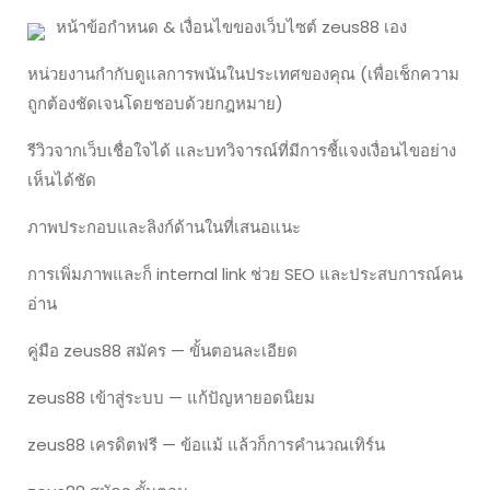
หน้าข้อกำหนด & เงื่อนไขของเว็บไซต์ zeus88 เอง
หน่วยงานกำกับดูแลการพนันในประเทศของคุณ (เพื่อเช็กความ
ถูกต้องชัดเจนโดยชอบด้วยกฎหมาย)
รีวิวจากเว็บเชื่อใจได้ และบทวิจารณ์ที่มีการชี้แจงเงื่อนไขอย่าง
เห็นได้ชัด
ภาพประกอบและลิงก์ด้านในที่เสนอแนะ
การเพิ่มภาพและก็ internal link ช่วย SEO และประสบการณ์คน
อ่าน
คู่มือ zeus88 สมัคร — ขั้นตอนละเอียด
zeus88 เข้าสู่ระบบ — แก้ปัญหายอดนิยม
zeus88 เครดิตฟรี — ข้อแม้ แล้วก็การคำนวณเทิร์น