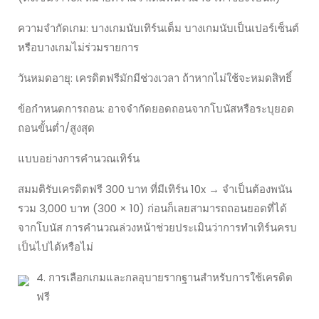
ความจำกัดเกม: บางเกมนับเทิร์นเต็ม บางเกมนับเป็นเปอร์เซ็นต์
หรือบางเกมไม่ร่วมรายการ
วันหมดอายุ: เครดิตฟรีมักมีช่วงเวลา ถ้าหากไม่ใช้จะหมดสิทธิ์
ข้อกำหนดการถอน: อาจจำกัดยอดถอนจากโบนัสหรือระบุยอด
ถอนขั้นต่ำ/สูงสุด
แบบอย่างการคำนวณเทิร์น
สมมติรับเครดิตฟรี 300 บาท ที่มีเทิร์น 10x → จำเป็นต้องพนัน
รวม 3,000 บาท (300 × 10) ก่อนก็เลยสามารถถอนยอดที่ได้
จากโบนัส การคำนวณล่วงหน้าช่วยประเมินว่าการทำเทิร์นครบ
เป็นไปได้หรือไม่
4. การเลือกเกมและกลอุบายรากฐานสำหรับการใช้เครดิต
ฟรี