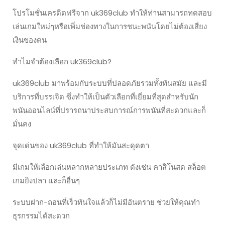
โปรโมชั่นเครดิตฟรีจาก uk369club ทำให้ท่านสามารถทดสอบ
เล่นเกมใหม่ๆหรือเพิ่มช่องทางในการชนะพนันโดยไม่ต้องเสี่ยง
เงินของตน
ทำไมจำต้องเลือก uk369club?
uk369club มาพร้อมกับระบบที่ปลอดภัยรวมทั้งทันสมัย และมี
บริการที่บรรเจิด ซึ่งทำให้เป็นตัวเลือกที่เยี่ยมที่สุดสำหรับนัก
พนันออนไลน์ที่ปรารถนาประสบการณ์การพนันที่สะดวกและก็
มั่นคง
จุดเด่นของ uk369club ที่ทำให้มันสะดุดตา
มีเกมให้เลือกเล่นหลากหลายประเภท ดังเช่น คาสิโนสด สล็อต
เกมยิงปลา และก็อื่นๆ
ระบบฝาก-ถอนที่เร็วทันใจแล้วก็ไม่มีอันตราย ช่วยให้คุณทำ
ธุรกรรมได้สะดวก