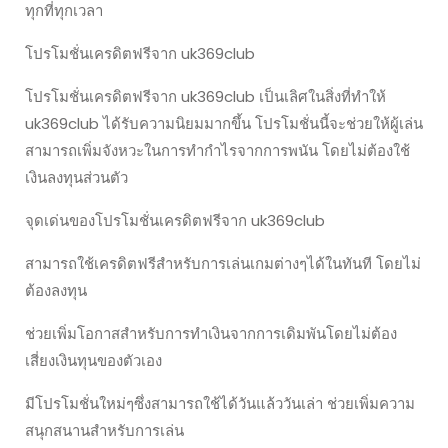
ทุกที่ทุกเวลา
โปรโมชั่นเครดิตฟรีจาก uk369club
โปรโมชั่นเครดิตฟรีจาก uk369club เป็นเลิศในสิ่งที่ทำให้
uk369club ได้รับความนิยมมากขึ้น โปรโมชั่นนี้จะช่วยให้ผู้เล่น
สามารถเพิ่มจังหวะในการทำกำไรจากการพนัน โดยไม่ต้องใช้
เงินลงทุนส่วนตัว
จุดเด่นของโปรโมชั่นเครดิตฟรีจาก uk369club
สามารถใช้เครดิตฟรีสำหรับการเล่นเกมต่างๆได้ในทันที โดยไม่
ต้องลงทุน
ช่วยเพิ่มโอกาสสำหรับการทำเงินจากการเดิมพันโดยไม่ต้อง
เสี่ยงเงินทุนของตัวเอง
มีโปรโมชั่นใหม่ๆซึ่งสามารถใช้ได้วันแล้ววันเล่า ช่วยเพิ่มความ
สนุกสนานสำหรับการเล่น