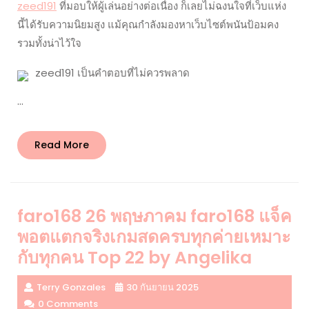
zeed191
ที่มอบให้ผู้เล่นอย่างต่อเนื่อง ก็เลยไม่ฉงนใจที่เว็บแห่ง
นี้ได้รับความนิยมสูง แม้คุณกำลังมองหาเว็บไซต์พนันป้อมคง
รวมทั้งน่าไว้ใจ
zeed191 เป็นคำตอบที่ไม่ควรพลาด
…
Read
Read More
More
faro168 26 พฤษภาคม faro168 แจ็ค
พอตแตกจริงเกมสดครบทุกค่ายเหมาะ
กับทุกคน Top 22 by Angelika
Terry Gonzales
30 กันยายน 2025
0 Comments