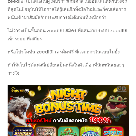
zeed191 เป็นหนึ่งในผู้ให้บริการเกมคาสิโนออนไลน์ที่ครบวงจร
ที่สุดในปัจจุบันให้โอกาสให้ผู้เล่นอีกทั้งมือใหม่และก็คนเล่นการ
พนันเข้ามาสัมผัสกับประสบการณ์เดิมพันที่เหนือกว่า
ไม่ว่าจะเป็นขั้นตอน zeed191 สมัคร ที่แสนง่าย ระบบ zeed191
เข้าระบบ ที่เสถียร
หรือโปรโมชั่น zeed191 เครดิตฟรี ที่แจกทุกๆวันแบบไม่ยั้ง
ทำให้เว็บไซต์แห่งนี้เปลี่ยนเป็นหนึ่งในตัวเลือกที่นักพนันเยอะๆ
วางใจ