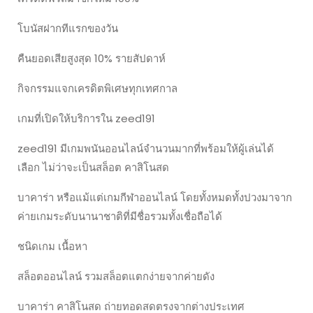
โบนัสฝากทีแรกของวัน
คืนยอดเสียสูงสุด 10% รายสัปดาห์
กิจกรรมแจกเครดิตพิเศษทุกเทศกาล
เกมที่เปิดให้บริการใน zeed191
zeed191 มีเกมพนันออนไลน์จำนวนมากที่พร้อมให้ผู้เล่นได้
เลือก ไม่ว่าจะเป็นสล็อต คาสิโนสด
บาคาร่า หรือแม้แต่เกมกีฬาออนไลน์ โดยทั้งหมดทั้งปวงมาจาก
ค่ายเกมระดับนานาชาติที่มีชื่อรวมทั้งเชื่อถือได้
ชนิดเกม เนื้อหา
สล็อตออนไลน์ รวมสล็อตแตกง่ายจากค่ายดัง
บาคาร่า คาสิโนสด ถ่ายทอดสดตรงจากต่างประเทศ