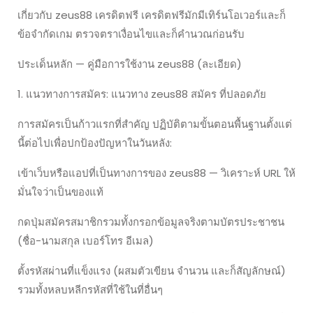
เกี่ยวกับ zeus88 เครดิตฟรี เครดิตฟรีมักมีเทิร์นโอเวอร์และก็
ข้อจำกัดเกม ตรวจตราเงื่อนไขและก็คำนวณก่อนรับ
ประเด็นหลัก — คู่มือการใช้งาน zeus88 (ละเอียด)
1. แนวทางการสมัคร: แนวทาง zeus88 สมัคร ที่ปลอดภัย
การสมัครเป็นก้าวแรกที่สำคัญ ปฏิบัติตามขั้นตอนพื้นฐานตั้งแต่
นี้ต่อไปเพื่อปกป้องปัญหาในวันหลัง:
เข้าเว็บหรือแอปที่เป็นทางการของ zeus88 — วิเคราะห์ URL ให้
มั่นใจว่าเป็นของแท้
กดปุ่มสมัครสมาชิกรวมทั้งกรอกข้อมูลจริงตามบัตรประชาชน
(ชื่อ-นามสกุล เบอร์โทร อีเมล)
ตั้งรหัสผ่านที่แข็งแรง (ผสมตัวเขียน จำนวน และก็สัญลักษณ์)
รวมทั้งหลบหลีกรหัสที่ใช้ในที่อื่นๆ