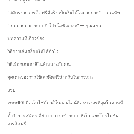
“สมัครง่าย เครดิตฟรีมีจริง เบิกเงินได้ไวมากมาย” — คุณนัท
“เกมมากมาย ระบบดี โปรโมชั่นเยอะ” — คุณแอน
บทความที่เกี่ยวข้อง
วิธีการเล่นสล็อตให้ได้กำไร
วิธีเลือกเกมคาสิโนที่เหมาะกับคุณ
จุดเด่นของการใช้เครดิตฟรีสำหรับในการเล่น
สรุป
zeed191 คือเว็บไซต์คาสิโนออนไลน์ที่ครบวงจรที่สุดในตอนนี้
ทั้งยังการ สมัคร ที่สบาย การ เข้าระบบ ที่เร็ว และโปรโมชั่น
เครดิตฟรี