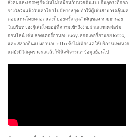
สังคมและเศรษฐกิจ มันไม่เหมือนกับหวยต้นแบบอื่นๆตรงที่ออก
รางวัลวันแล้ววันเล่าโดยไม่มีทางหยุด ทำให้ผู้เล่นสามารถลุ้นผล
ตอบแทนโดยตลอดและก็บ่อยครั้ง จุดสำคัญของ หวยฮานอย
ในบริบทของผู้เล่นไทยอยู่ที่ความเข้าถึงง่ายผ่านแพลตฟอร์ม
ออนไลน์ เช่น ลอตเตอรี่ฮานอย ruay, ลอตเตอรี่ฮานอย lotto,
และ สลากกินแบ่งฮานอยlotto ซึ่งไม่เพียงแค่ให้บริการแทงหวย
แต่ยังมีวัสดุตรวจผลแล้วก็พินิจพิจารณาข้อมูลย้อนไป