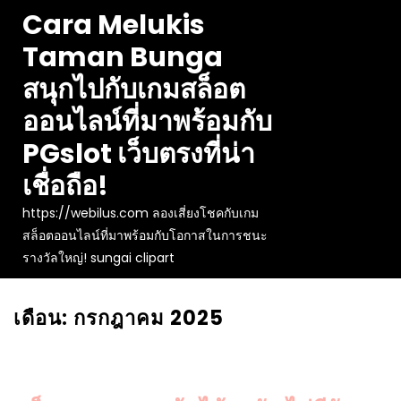
Skip
Cara Melukis
to
Taman Bunga
content
สนุกไปกับเกมสล็อต
ออนไลน์ที่มาพร้อมกับ
PGslot เว็บตรงที่น่า
เชื่อถือ!
https://webilus.com ลองเสี่ยงโชคกับเกม
สล็อตออนไลน์ที่มาพร้อมกับโอกาสในการชนะ
รางวัลใหญ่! sungai clipart
เดือน:
กรกฎาคม 2025