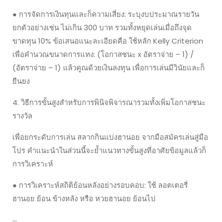
● การจัดการเงินทุนและก็ความเสี่ยง: ระบุงบประมาณรายวัน
ยกตัวอย่างเช่น ไม่เกิน 300 บาท รวมทั้งหยุดเล่นเมื่อถึงจุด
ขาดทุน 10% ข้อเสนอแนะละเอียดคือ ใช้หลัก Kelly Criterion
เพื่อคำนวณขนาดการแทง: (โอกาสชนะ x อัตราจ่าย – 1) /
(อัตราจ่าย – 1) แล้วคูณด้วยเงินลงทุน เพื่อการเล่นมีวินัยและก็
ยืนยง
4. วิธีการขั้นสูงสำหรับการพินิจพิจารณารวมทั้งเพิ่มโอกาสชนะ
รางวัล
เพื่อยกระดับการเล่น สลากกินแบ่งฮานอย จากมือสมัครเล่นสู่มือ
โปร คำแนะนำในส่วนนี้จะย้ำแนวทางขั้นสูงที่อาศัยข้อมูลแล้วก็
การวิเคราะห์
● การวิเคราะห์สถิติย้อนหลังอย่างรอบคอบ: ใช้ ลอตเตอรี่
ฮานอย ย้อน ข้างหลัง หรือ หวยฮานอย ย้อนไป
…