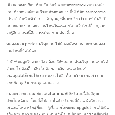
เมื่อผมลองเปรียบเทียบกับเว็บที่เคยเล่นtemmax69ก่อนหน้า
เกมเดียวกันแต่เล่นแล้วผลต่างกันอย่างเห็นได้ชัด temmax69
เล่นแล้วโบนัสเข้าไวกว่า ตัวคูณสูงขึ้นมากยิ่งกว่า และได้ฟรีสปิ
นบ่อยมาก บอกเลยว่าคนไหนกันแน่เคยโดนเว็บไซต์ล็อกยูสมา
จะรู้สึกว่าตรงนี้คือสวรรค์ของคนเล่นสล็อต
ทดลองเล่น pgslot ฟรีทุกเกม ไม่ต้องสมัครก่อน อยากทดลอง
เกมไหนก็จัดได้เลย
อีกสิ่งที่ผมถูกใจมากๆคือ สล็อต ให้ทดสอบเล่นฟรีทุกเกมแบบไม่
จำกัด ไม่ต้องล็อกอิน ไม่ต้องฝากเงินก่อน แค่กดเข้า
เกมpgslotก็เล่นได้เลย ทดลองได้อีกทั้งเกมใหม่ เกมเก่า เกม
ยอดฮิต ทุกธีม ครบทุกแบบอย่าง
ผมมองว่าระบบทดสอบเล่นtemmax69ฟรีแบบงี้มันมีคุณ
ประโยชน์มาก โดยยิ่งไปกว่านั้นสำหรับคนที่ยังไม่มั่นใจว่าจะ
เล่นเกมไหน หรือผู้ที่อยากรู้เรื่องกลไกของเกมpgslotก่อนใช้เงิน
จริง ด้วยเหตุว่าแต่ละเกมมีฟีพบร์ที่ไม่เหมือนกัน บางเกมซื้อฟรีส