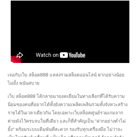
เจอกับเว็บ สล็อต888 แหล่งรวมสล็อตออนไลน์ ฝากอย่างน้อย
ไม่ยั้ง พนันสบาย
เว็บ สล็อต888 ได้กลายมายอดเยี่ยมในทางเลือกที่ได้รับความ
นิยมของคนที่อยากได้ทั้งยังความเพลิดเพลินรวมทั้งจังหวะสร้าง
รายได้ในเวลาเดียวกัน โดยเฉพาะเว็บสล็อตศูนย์รวมเกมจาก
ค่ายดังไว้ครบจบในที่เดียว และก็ที่สำคัญเป็น “ฝากอย่างต่ำไม่
ยั้ง” พร้อมระบบเดิมพันที่สะดวก รองรับทุกเครื่องมือ ไม่ว่าจะ