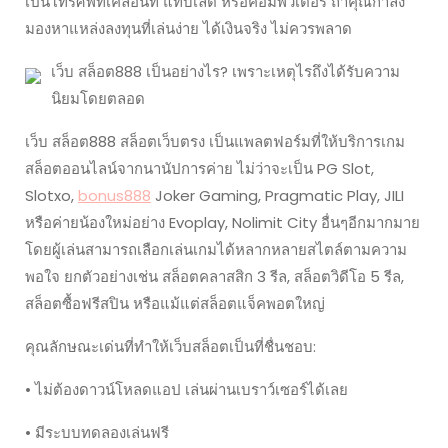
เป็นโทรศัพท์เคลื่อนที่ แท็บเล็ต หรือคอมพิวเตอร์ ถ้าคุณกำลัง
มองหาแหล่งลงทุนที่เล่นง่าย ได้เงินจริง ไม่ควรพลาด
เว็บ สล็อต888 เป็นอย่างไร? เพราะเหตุไรถึงได้รับความ
นิยมโดยตลอด
เว็บ สล็อต888 สล็อตเว็บตรง เป็นแพลตฟอร์มที่ให้บริการเกม
สล็อตออนไลน์จากนานัปการค่าย ไม่ว่าจะเป็น PG Slot,
Slotxo,
bonus888
Joker Gaming, Pragmatic Play, JILI
หรือค่ายน้องใหม่อย่าง Evoplay, Nolimit City อื่นๆอีกมากมาย
โดยผู้เล่นสามารถเลือกเล่นเกมได้หลากหลายสไตล์ตามความ
พอใจ ยกตัวอย่างเช่น สล็อตคลาสสิก 3 รีล, สล็อตวิดีโอ 5 รีล,
สล็อตซื้อฟรีสปิน หรือแม้แต่สล็อตแจ็คพอตใหญ่
คุณลักษณะเด่นที่ทำให้เว็บสล็อตเป็นที่ชื่นชอบ:
• ไม่ต้องดาวน์โหลดแอป เล่นผ่านเบราว์เซอร์ได้เลย
• มีระบบทดลองเล่นฟรี