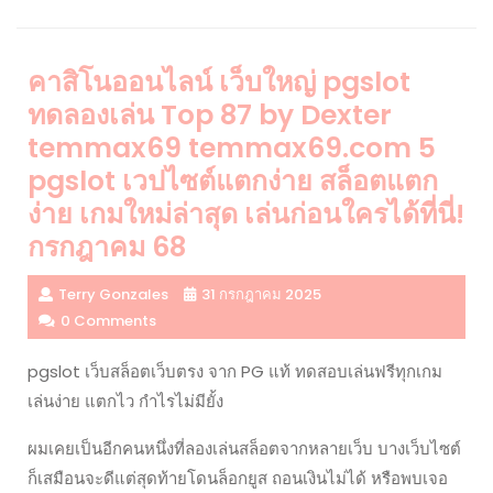
คาสิโนออนไลน์ เว็บใหญ่ pgslot
ทดลองเล่น Top 87 by Dexter
temmax69 temmax69.com 5
pgslot เวปไซต์แตกง่าย สล็อตแตก
ง่าย เกมใหม่ล่าสุด เล่นก่อนใครได้ที่นี่!
กรกฎาคม 68
Terry Gonzales
31 กรกฎาคม 2025
0 Comments
pgslot เว็บสล็อตเว็บตรง จาก PG แท้ ทดสอบเล่นฟรีทุกเกม
เล่นง่าย แตกไว กำไรไม่มียั้ง
ผมเคยเป็นอีกคนหนึ่งที่ลองเล่นสล็อตจากหลายเว็บ บางเว็บไซต์
ก็เสมือนจะดีแต่สุดท้ายโดนล็อกยูส ถอนเงินไม่ได้ หรือพบเจอ