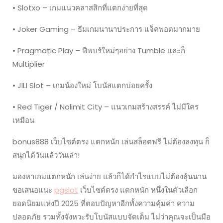
• Slotxo – เกมแนวคลาสสิกที่แตกง่ายที่สุด
• Joker Gaming – ธีมเกมนานาประการ แจ็คพอตมากมาย
• Pragmatic Play – ฟีพบร์ใหม่ๆอย่าง Tumble และก็
Multiplier
• JILI Slot – เกมน้องใหม่ โบนัสแตกบ่อยครั้ง
• Red Tiger / Nolimit City – แนวเกมสร้างสรรค์ ไม่มีใคร
เหมือน
bonus888 เว็บไซต์ตรง แตกหนัก เล่นสล็อตฟรี ไม่ต้องลงทุน ก็
สนุกได้วันแล้ววันเล่า!
มองหาเกมแตกหนัก เล่นง่าย แล้วก็ได้กำไรแบบไม่ต้องลุ้นนาน
ขอเสนอแนะ
pgslot
เว็บไซต์ตรง แตกหนัก หนึ่งในตัวเลือก
ยอดนิยมแห่งปี 2025 ที่ตอบปัญหาอีกทั้งความคุ้มค่า ความ
ปลอดภัย รวมทั้งจังหวะรับโบนัสแบบจัดเต็ม ไม่ว่าคุณจะเป็นมือ