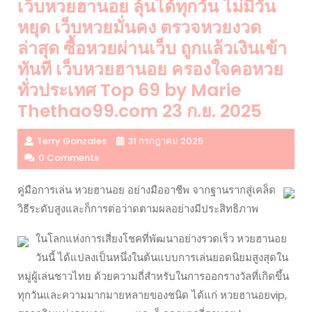
เว็บหวยฮานอย ลุ้นได้ทุกวัน ไม่มีวัน
หยุด เว็บหวยมั่นคง ตรวจหวยงวด
ล่าสุด ซื้อหวยผ่านเว็บ ถูกแล้วเงินเข้า
ทันที เว็บหวยฮานอย ครองใจคอหวย
ทั่วประเทศ Top 69 by Marie
Thethao99.com 23 ก.ย. 2025
Terry Gonzales
31 กรกฎาคม 2025
0 Comments
คู่มือการเล่น หวยฮานอย อย่างมืออาชีพ จากฐานรากสู่เคล็ด
วิธีระดับสูงและก็การต่อว่าดตามผลอย่างมีประสิทธิภาพ
ในโลกแห่งการเสี่ยงโชคที่พัฒนาอย่างรวดเร็ว หวยฮานอย
วันนี้ ได้แปลงเป็นหนึ่งในต้นแบบการเล่นยอดนิยมสูงสุดใน
หมู่ผู้เล่นชาวไทย ด้วยความถี่สำหรับในการออกรางวัลที่เกิดขึ้น
ทุกวันและความมากมายหลายของชนิด ได้แก่ หวยฮานอยvip,