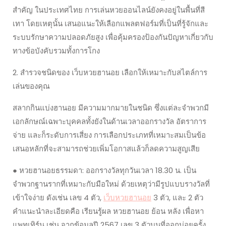
สำคัญ ในประเทศไทย การเล่นหวยออนไลน์ยังคงอยู่ในพื้นที่สี
เทา โดยเหตุนั้น เสนอแนะให้เลือกแพลตฟอร์มที่เป็นที่รู้จักและ
ระบบรักษาความปลอดภัยสูง เพื่อคุ้มครองป้องกันปัญหาเกี่ยวกับ
ทางข้อบังคับรวมทั้งการโกง
2. สำรวจชนิดของ เว็บหวยฮานอย เลือกให้เหมาะกับสไตล์การ
เล่นของคุณ
สลากกินแบ่งฮานอย มีความมากมายในชนิด ซึ่งแต่ละจำพวกมี
เอกลักษณ์เฉพาะบุคคลทั้งยังในด้านเวลาออกรางวัล อัตราการ
จ่าย และก็ระดับการเสี่ยง การเลือกประเภทที่เหมาะสมเป็นข้อ
เสนอหลักที่จะสามารถช่วยเพิ่มโอกาสแล้วก็ลดความสูญเสีย
● หวยฮานอยธรรมดา: ออกรางวัลทุกวันเวลา 18.30 น. เป็น
จำพวกฐานรากที่เหมาะกับมือใหม่ ด้วยเหตุว่ามีรูปแบบรางวัลที่
เข้าใจง่าย ดังเช่น เลข 4 ตัว,
เว็บหวยฮานอย
3 ตัว, และ 2 ตัว
คำแนะนำละเอียดคือ เรียนรู้ผล หวยฮานอย ย้อน หลัง เพื่อหา
แพทเทิร์น เช่น จากข้อมูลปี 2567 เลข 3 ตัวบนที่ออกบ่อยครั้ง