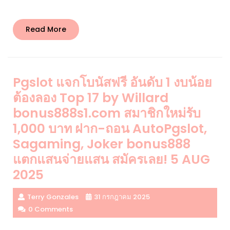
Read
Read More
More
Pgslot แจกโบนัสฟรี อันดับ 1 งบน้อย
ต้องลอง Top 17 by Willard
bonus888s1.com สมาชิกใหม่รับ
1,000 บาท ฝาก-ถอน AutoPgslot,
Sagaming, Joker bonus888
แตกแสนจ่ายแสน สมัครเลย! 5 AUG
2025
Terry Gonzales
31 กรกฎาคม 2025
0 Comments