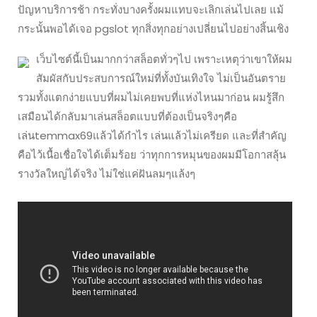
ปัญหาบริการช้า กระทั่งบางครั้งผมแทบจะเลิกเล่นไปเลย แม้
กระนั้นพอได้เจอ pgslot ทุกสิ่งทุกอย่างเปลี่ยนไปอย่างสิ้นเชิง
เว็บไซต์นี้เป็นมากกว่าสล็อตทั่วๆไป เพราะเหตุว่าเขาให้ผม
สัมผัสกับประสบการณ์ใหม่ที่ทั้งบันเทิงใจ ไม่เป็นอันตราย
รวมทั้งแตกง่ายแบบที่ผมไม่เคยพบที่แห่งไหนมาก่อน ผมรู้สึก
เสมือนได้กลับมาเล่นสล็อตแบบที่ต้องเป็นจริงๆคือ
เล่นtemmax69แล้วได้กำไร เล่นแล้วไม่เครียด และที่สำคัญ
คือไว้เนื้อเชื่อใจได้เต็มร้อย ว่าทุกการหมุนของผมมีโอกาสลุ้น
รางวัลใหญ่ได้จริง ไม่ใช่แค่ฝันลมๆแล้งๆ