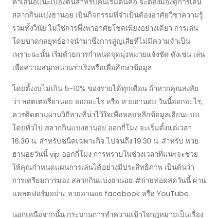
คำเสนอแนะเบื้องต้นสำหรับคนเริ่มต้นคือ จะต้องมองดูการเล่น
สลากกินแบ่งฮานอย เป็นกิจกรรมที่จำเป็นต้องอาศัยวิชาความรู้
รวมทั้งวินัย ไม่ใช่การพึ่งพาอาศัยโชคเพียงอย่างเดียว การเล่น
โดยขาดกลยุทธ์อาจนำมาซึ่งการสูญเสียที่ไม่มีความจำเป็น
เพราะฉะนั้น เริ่มด้วยการกำหนดจุดมุ่งหมายแจ้งชัด ดังเช่น เล่น
เพื่อความสนุกสนานร่าเริงหรือเพื่อศึกษาข้อมูล
โดยตั้งงบไม่เกิน 5-10% ของรายได้ทุกเดือน ถ้าหากคุณสงสัย
ว่า ลอตเตอรี่ฮานอย ออกอะไร หรือ หวยฮานอย วันนี้ออกอะไร,
ควรติดตามผ่านวิถีทางที่น่าไว้ใจเพื่อหลบหลีกข้อมูลเลียนแบบ
โดยทั่วไป สลากกินแบ่งฮานอย ออกกี่โมง จะเริ่มตั้งแต่เวลา
16.30 น. สำหรับชนิดเฉพาะกิจ ไปจนถึง 19.30 น. สำหรับ หวย
ฮานอยวันนี้ vip ออกกี่โมง การทราบในช่วงเวลาที่แน่ๆจะช่วย
ให้คุณกำหนดแผนการเล่นได้อย่างมีประสิทธิภาพ เป็นต้นว่า
การเตรียมการมอง สลากกินแบ่งฮานอย #ถ่ายทอดสดวันนี้ ผ่าน
แพลตฟอร์มอย่าง หวยฮานอย facebook หรือ YouTube
นอกเหนือจากนั้น กระบวนการทำความเข้าใจกฎหมายเป็นเรื่อง