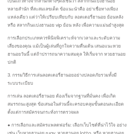
เป็นแถวทางจากสำนักต่างๆดังเช่นว่า สลากกินแบ่งฮานอย
หลายสํานัก ที่สะสมเลขเด็ด ข้อแนะนำคือ อย่าเชื่อทางเพียง
แหล่งเดียว แต่ว่าให้เปรียบเทียบกับ ลอตเตอรี่ฮานอย ย้อนหลัง
หรือ สลากกินแบ่งฮานอย vip ย้อน หลัง เพื่อความแม่นยำสูงสุด
การเลือกประเภทควรพินิจพิเคราะห์จากเวลาและระดับความ
เสี่ยงของคุณ แม้เป็นผู้เล่นที่ถูกใจความตื่นเต้น เสนอแนะหวย
ฮานอยวันนี้ แต่ถ้าปรารถนาความสมดุล ให้เริ่มจาก หวยฮานอย
ปกติ
3. กรรมวิธีการเล่นลอตเตอรี่ฮานอยอย่างปลอดภัยรวมทั้งมี
ระบบระเบียบ
การเล่น ลอตเตอรี่ฮานอย ต้องเริ่มจากฐานที่มั่นคง เพื่อเกิด
สมรรถนะสูงสุด ข้อเสนอในส่วนนี้จะครอบคลุมขั้นตอนละเอียด
ตั้งแต่การสมัครจนกระทั่งการตรวจผล
● การเลือกและสมัครแพลตฟอร์ม: เลือกเว็บไซต์ที่น่าไว้ใจ อย่าง
เช่น เว็บหวยฮานอย ruay, หวยฮานอย lotto, หรือ หวยฮานอย