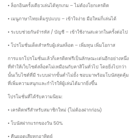
• ล็อกอินครั้งเดียวเล่นได้ทุกเกม – ไม่ต้องโยกเครดิต
• เมนูภาษาไทยเต็มรูปแบบ – เข้าใจง่าย มือใหม่ก็เล่นได้
• ระบบช่วยกันจำรหัส / บัญชี – เข้าใช้งานสะดวกในครั้งต่อไป
• โปรโมชั่นเด็ดสำหรับผู้เล่นสล็อต – เพิ่มทุน เพิ่มโอกาส
การแจกโปรโมชั่นแล้วก็เครดิตฟรีเป็นลักษณะเด่นอีกอย่างหนึ่ง
ที่ทำให้เว็บไซต์สล็อตไม่เหมือนกับคาสิโนทั่วไป โดยยิ่งไปกว่า
นั้นเว็บไซต์ที่มี ระบบฝากขั้นต่ำไม่ยั้ง ชอบมาพร้อมโบนัสสุดคุ้ม
ที่เพิ่มความสนุกและกำไรให้ผู้เล่นได้มากยิ่งขึ้น
โปรโมชั่นที่ได้รับความนิยม:
• เครดิตฟรีสำหรับสมาชิกใหม่ (ไม่ต้องฝากก่อน)
• โบนัสฝากแรกของวัน 50%
• คืนยอดเสียทุกอาทิตย์