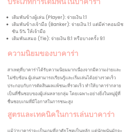
ประเภทการเดิมพันในบาคาร่า
เดิมพันข้างผู้เล่น (Player): จ่ายเงิน 1:1
เดิมพันข้างเจ้ามือ (Banker): จ่ายเงิน 1:1 แต่มีค่าคอมมิช
ชัน 5% ให้เจ้ามือ
เดิมพันเสมอ (Tie): จ่ายเงิน 8:1 หรือบางครั้ง 9:1
ความนิยมของบาคาร่า
สาเหตุที่บาคาร่าได้รับความนิยมมากเนื่องจากมีความง่ายและ
ไม่ซับซ้อน ผู้เล่นสามารถเรียนรู้และเริ่มเล่นได้อย่างรวดเร็ว
ประกอบกับการตัดสินผลแพ้ชนะที่รวดเร็ว ทำให้บาคาร่ากลาย
เป็นที่ชื่นชอบของผู้เล่นหลายกลุ่ม โดยเฉพาะอย่างยิ่งในหมู่ผู้ที่
ชื่นชอบเกมที่มีโอกาสในการชนะสูง
สูตรและเทคนิคในการเล่นบาคาร่า
แม้ว่าบาคาร่าจะเป็นเกมที่อาศัยโชคเป็นหลัก แต่นักพนันมักจะ