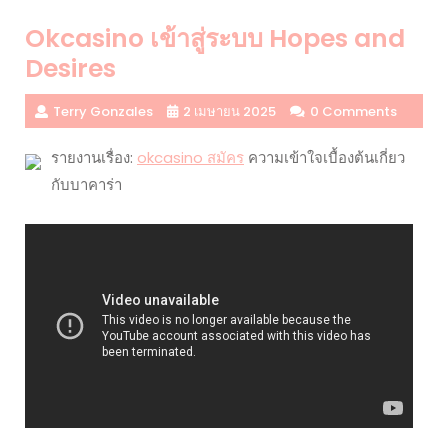
Okcasino เข้าสู่ระบบ Hopes and
Desires
Terry Gonzales
2 เมษายน 2025
0 Comments
รายงานเรื่อง:
okcasino สมัคร
ความเข้าใจเบื้องต้นเกี่ยว
กับบาคาร่า