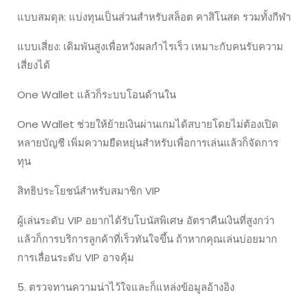
แบบสมดุล: แบ่งทุนเป็นส่วนสำหรับสล็อต คาสิโนสด รวมทั้งกีฬา
แบบเสี่ยง: เดิมพันสูงเพื่อหวังผลกำไรเร็ว เหมาะกับคนรับความ
เสี่ยงได้
One Wallet แล้วก็ระบบโอนด้านใน
One Wallet ช่วยให้ย้ายเงินผ่านเกมได้สบายโดยไม่ต้องเปิด
หลายบัญชี เพิ่มความยืดหยุ่นสำหรับเพื่อการเล่นแล้วก็จัดการ
ทุน
สิทธิประโยชน์สำหรับสมาชิก VIP
ผู้เล่นระดับ VIP อยากได้รับโบนัสพิเศษ อัตราคืนเงินที่สูงกว่า
แล้วก็การบริการลูกค้าที่เร็วทันใจขึ้น ถ้าหากคุณเล่นบ่อยมาก
การเลื่อนระดับ VIP อาจคุ้ม
5. ตรวจทานความน่าไว้ใจและก็แหล่งข้อมูลอ้างอิง