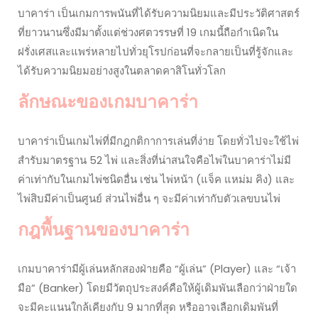
บาคาร่า เป็นเกมการพนันที่ได้รับความนิยมและมีประวัติศาสตร์
ที่ยาวนานซึ่งมีมาตั้งแต่ช่วงศตวรรษที่ 19 เกมนี้ถือกำเนิดใน
ฝรั่งเศสและแพร่หลายไปทั่วยุโรปก่อนที่จะกลายเป็นที่รู้จักและ
ได้รับความนิยมอย่างสูงในตลาดคาสิโนทั่วโลก
ลักษณะของเกมบาคาร่า
บาคาร่าเป็นเกมไพ่ที่มีกฎกติกาการเล่นที่ง่าย โดยทั่วไปจะใช้ไพ่
สำรับมาตรฐาน 52 ไพ่ และสิ่งที่น่าสนใจคือไพ่ในบาคาร่าไม่มี
ค่าเท่ากับในเกมไพ่ชนิดอื่น เช่น ไพ่หน้า (แจ็ค แหม่ม คิง) และ
ไพ่สิบมีค่าเป็นศูนย์ ส่วนไพ่อื่น ๆ จะมีค่าเท่ากับตัวเลขบนไพ่
กฎพื้นฐานของบาคาร่า
เกมบาคาร่ามีผู้เล่นหลักสองฝ่ายคือ “ผู้เล่น” (Player) และ “เจ้า
มือ” (Banker) โดยมีวัตถุประสงค์คือให้ผู้เดิมพันเลือกว่าฝ่ายใด
จะมีคะแนนใกล้เคียงกับ 9 มากที่สุด หรืออาจเลือกเดิมพันที่