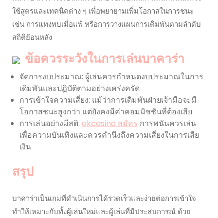
ใช้สูตรและเทคนิคต่าง ๆ เพื่อพยายามเพิ่มโอกาสในการชนะ
เช่น การแทงทบเมื่อแพ้ หรือการวางแผนการเดิมพันตามลำดับ
สถิติย้อนหลัง
ข้อควรระวังในการเล่นบาคาร่า
จัดการงบประมาณ: ผู้เล่นควรกำหนดงบประมาณในการ
เดิมพันและปฏิบัติตามอย่างเคร่งครัด
การเข้าใจความเสี่ยง: แม้ว่าการเดิมพันฝ่ายเจ้ามือจะมี
โอกาสชนะสูงกว่า แต่ยังคงมีค่าคอมมิชชันที่ต้องเสีย
การเล่นอย่างมีสติ:
okcasino สมัคร
การพนันควรเล่น
เพื่อความบันเทิงและควรคำนึงถึงความเสี่ยงในการเสีย
เงิน
สรุป
บาคาร่าเป็นเกมที่ดำเนินการได้รวดเร็วและง่ายต่อการเข้าใจ
ทำให้เหมาะกับทั้งผู้เล่นใหม่และผู้เล่นที่มีประสบการณ์ ด้วย