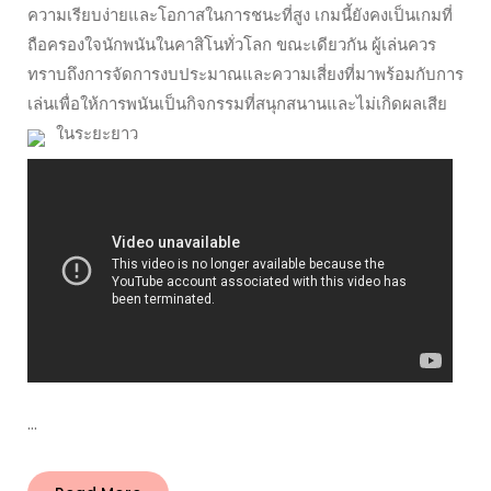
ความเรียบง่ายและโอกาสในการชนะที่สูง เกมนี้ยังคงเป็นเกมที่
ถือครองใจนักพนันในคาสิโนทั่วโลก ขณะเดียวกัน ผู้เล่นควร
ทราบถึงการจัดการงบประมาณและความเสี่ยงที่มาพร้อมกับการ
เล่นเพื่อให้การพนันเป็นกิจกรรมที่สนุกสนานและไม่เกิดผลเสีย
ในระยะยาว
…