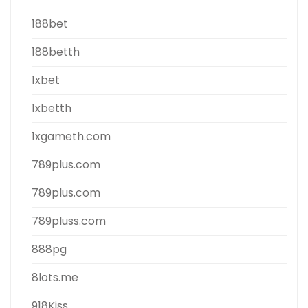
188bet
188betth
1xbet
1xbetth
1xgameth.com
789plus.com
789plus.com
789pluss.com
888pg
8lots.me
918Kiss