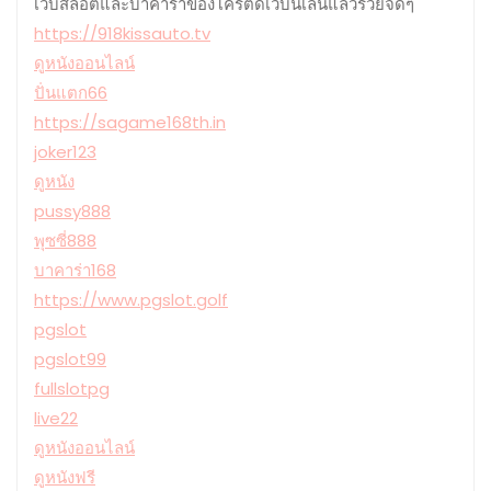
เว็บสล็อตและบาคาร่าของโครตดีเว็บนี้เล่นแล้วรวยจัดๆ
https://918kissauto.tv
ดูหนังออนไลน์
ปั่นแตก66
https://sagame168th.in
joker123
ดูหนัง
pussy888
พุซซี่888
บาคาร่า168
https://www.pgslot.golf
pgslot
pgslot99
fullslotpg
live22
ดูหนังออนไลน์
ดูหนังฟรี