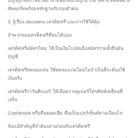
บัญชีถูกล็อก เพียรพยายามล็อกอินไม่ถูกมากมายครั้ง ติดต่อฝ่าย
ซัพพอร์ตพร้อมหลักฐานรับรองตัวตน
3. รู้เรื่อง okcasino เครดิตฟรี และการใช้ให้คุ้ม
จำพวกของเครดิตฟรีที่พบได้บ่อย
เครดิตฟรีสมัครใหม่: ให้เป็นเงินโบนัสเมื่อสมัครรวมทั้งยืนยัน
บัญชี
เครดิตฟรีทดลองเล่น: ใช้ทดลองเกมโดยไม่จำเป็นที่จะต้องใช้
เงินจริง
เครดิตฟรีการันตีเบอร์: ให้เมื่อตรวจดูเบอร์โทรศัพท์เคลื่อนที่
เสร็จ
Cashback หรือคืนยอดเสีย: คืนเป็นเปอร์เซ็นต์ตามเงื่อนไข
ข้อแม้สำคัญที่จำต้องอ่านก่อนรับเครดิตฟรี