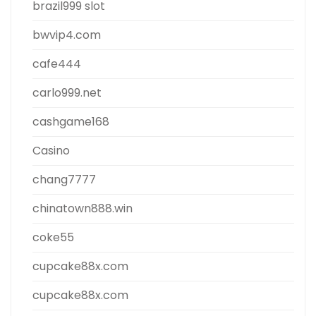
brazil999 slot
bwvip4.com
cafe444
carlo999.net
cashgame168
Casino
chang7777
chinatown888.win
coke55
cupcake88x.com
cupcake88x.com