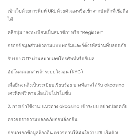
เข้าเว็บด้วยการพิมพ์ URL ด้วยตัวเองหรือเข้าจากบันทึกที่เชื่อถือ
ได้
คลิกปุ่ม “ลงทะเบียนเป็นสมาชิก” หรือ “Register”
กรอกข้อมูลส่วนตัวตามแบบฟอร์มและก็ตั้งรหัสผ่านที่ปลอดภัย
รับรอง OTP ผ่านหมายเลขโทรศัพท์หรืออีเมล
อัปโหลดเอกสารถ้าระบบวิงวอน (KYC)
เมื่อยืนจนถึงเป็นระเบียบเรียบร้อย บางทีอาจได้รับ okcasino
เครดิตฟรี ตามเงื่อนไขโปรโมชั่น
2. การเข้าใช้งาน: แนวทาง okcasino เข้าระบบ อย่างปลอดภัย
ตรวจตราความปลอดภัยก่อนล็อกอิน
ก่อนกรอกข้อมูลล็อกอิน ตรวจทานให้มั่นใจว่า URL เริ่มด้วย