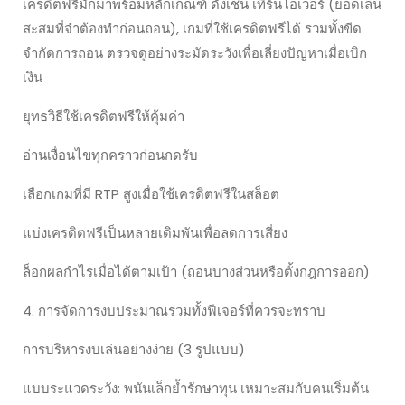
เครดิตฟรีมักมาพร้อมหลักเกณฑ์ ดังเช่น เทิร์นโอเวอร์ (ยอดเล่น
สะสมที่จำต้องทำก่อนถอน), เกมที่ใช้เครดิตฟรีได้ รวมทั้งขีด
จำกัดการถอน ตรวจดูอย่างระมัดระวังเพื่อเลี่ยงปัญหาเมื่อเบิก
เงิน
ยุทธวิธีใช้เครดิตฟรีให้คุ้มค่า
อ่านเงื่อนไขทุกคราวก่อนกดรับ
เลือกเกมที่มี RTP สูงเมื่อใช้เครดิตฟรีในสล็อต
แบ่งเครดิตฟรีเป็นหลายเดิมพันเพื่อลดการเสี่ยง
ล็อกผลกำไรเมื่อได้ตามเป้า (ถอนบางส่วนหรือตั้งกฎการออก)
4. การจัดการงบประมาณรวมทั้งฟีเจอร์ที่ควรจะทราบ
การบริหารงบเล่นอย่างง่าย (3 รูปแบบ)
แบบระแวดระวัง: พนันเล็กย้ำรักษาทุน เหมาะสมกับคนเริ่มต้น