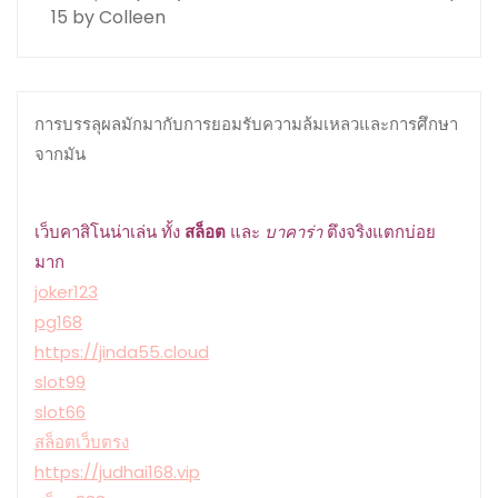
15 by Colleen
การบรรลุผลมักมากับการยอมรับความล้มเหลวและการศึกษา
จากมัน
เว็บคาสิโนน่าเล่น ทั้ง
สล็อต
และ
บาคาร่า
ตึงจริงแตกบ่อย
มาก
joker123
pg168
https://jinda55.cloud
slot99
slot66
สล็อตเว็บตรง
https://judhai168.vip