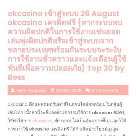
okcasino เข้าสู่ระบบ 26 August
okcasino เครดิตฟรี {หากระบบพบ
ความผิดปกติในการใช้งานเช่นยอด
เล่นพุ่งผิดปกติหรือเข้าสู่ระบบจาก
หลายประเทศพร้อมกันระบบจะระงับ
การใช้งานชั่วคราวและแจ้งเตือนผู้ใช้
ทันทีเพื่อความปลอดภัย} Top 30 by
Bess
Terry Gonzales
1 ตุลาคม 2025
0 Comments
okcasino คือแพลตฟอร์มคาสิโนออนไลน์ยอดนิยมในกลุ่มผู้
เล่นไทย เนื้อหานี้จะชี้แจงตั้งแต่กรรมวิธีการ okcasino สมัคร,
วิธีทำให้การ
okcasino
เข้าระบบ ไม่เป็นอันตรายขึ้น, และก็วิธี
การการใช้ okcasino เครดิตฟรี ให้กำเนิดประโยชน์สูงสุด —