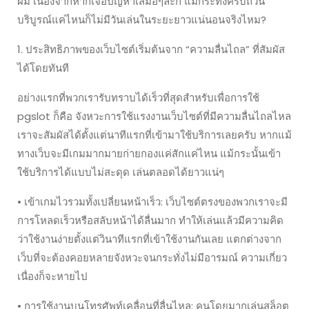
ผม เนื่องจากหากเจอปัญหาเสมอๆล่ะก็ แม้กระทั่งครบถ้วน
บริบูรณ์แค่ไหนก็ไม่มีวันเล่นในระยะยาวแน่นอนจริงไหม?
1. ประสิทธิภาพของเว็บไซต์เริ่มต้นจาก “ความลื่นไถล” ที่สัมผัส
ได้โดยทันที
อย่างแรกที่พวกเรารับทราบได้เร็วที่สุดสำหรับเพื่อการใช้
pgslot ก็คือ จังหวะการใช้แรงงานเว็บไซต์ที่มีความลื่นไถลไหล
เราจะสัมผัสได้ตั้งแต่นาทีแรกที่เข้ามาใช้บริการเลยครับ หากแม้
ทางเว็บจะมีเกมมากมายก่ายกองแค่สักแค่ไหน แม้กระนั้นเข้า
ใช้บริการได้แบบไม่สะดุด เล่นตลอดได้ยาวแน่ๆ
• เข้าเกมไวรวมทั้งเปลี่ยนหน้าเร็ว: เว็บไซต์ตรงของพวกเราจะมี
การโหลดเร็วหรือสลับหน้าได้ลื่นมาก ทำให้เล่นแล้วมีความคิด
ว่าใช้งานง่ายตั้งแต่วินาทีแรกที่เข้าใช้งานกันเลย แตกต่างจาก
เว็บที่จะต้องคอยหลายจังหวะจนกระทั่งไม่มีอารมณ์ ความเกี่ยว
เนื่องก็จะหายไป
• การใช้งานบนโทรศัพท์เคลื่อนที่ลื่นไหล: คนโดยมากเล่นสล็อต