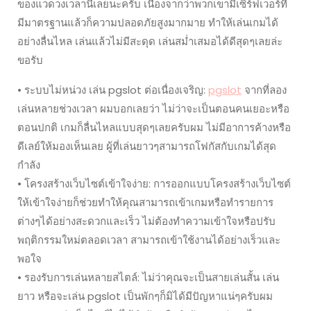
ของแวดวงเวลานี้เลยนะครับ เนื่องจากว่าพวกเขามีเซิร์ฟเวอร์ที่
มีมาตรฐานแล้วก็ความปลอดภัยสูงมากมาย ทำให้เล่นเกมได้
อย่างลื่นไหล เล่นแล้วไม่มีสะดุด เล่นสม่ำเสมอได้ดีสุดๆเลยล่ะ
ขอรับ
• ระบบไม่หน่วง เล่น pgslot ต่อเนื่องเจริญ:
pgslot
จากที่ลอง
เล่นหลายช่วงเวลา ผมบอกเลยว่า ไม่ว่าจะเป็นตอนคนเยอะหรือ
ตอนปกติ เกมก็ลื่นไหลแบบสุดๆเลยครับผม ไม่มีอาการค้างหรือ
ดีเลย์ให้มองเห็นเลย ผู้ที่เล่นยาวๆสามารถโฟกัสกับเกมได้สุด
กำลัง
• โครงสร้างเว็บไซต์เข้าใจง่าย: การออกแบบโครงสร้างเว็บไซต์
ให้เข้าใจง่ายก็ช่วยทำให้คุณสามารถเข้าเกมหรือทำรายการ
ต่างๆได้อย่างสะดวกและเร็ว ไม่ต้องทำความเข้าใจหรือปรับ
พฤติกรรมใหม่ตลอดเวลา สามารถเข้าใช้งานได้อย่างเร็วและ
พอใจ
• รองรับการเล่นหลายสไตล์: ไม่ว่าคุณจะเป็นสายเล่นสั้น เล่น
ยาว หรือจะเล่น pgslot เป็นพักๆก็มิได้มีปัญหาแน่ๆครับผม