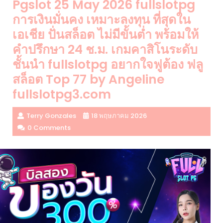
Pgslot 25 May 2026 fullslotpg
การเงินมั่นคง เหมาะลงทุน ที่สุดใน
เอเชีย ปั่นสล็อต ไม่มีขั้นต่ำ พร้อมให้
คำปรึกษา 24 ช.ม. เกมคาสิโนระดับ
ชั้นนำ fullslotpg อยากใจฟูต้อง ฟลู
สล็อต Top 77 by Angeline
fullslotpg3.com
Terry Gonzales
18 พฤษภาคม 2026
0 Comments