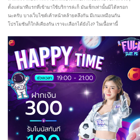
ตั้งแต่นาทีแรกที่เข้ามาใช้บริการล่ะก็ มันเช็กเท่านั้นมิได้หรอก
นะครับ บางเว็บไซต์เค้าหน้าคล้ายคลึงกัน มีเกมเหมือนกัน
โปรโมชันก็ใกล้เคียงกัน เราจะเลือกได้ยังไง? ในเนื้อหานี้