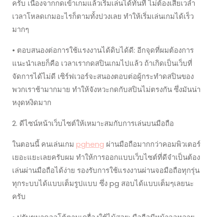
ครับ เนื่องจากกดเข้าเกมแล้วเริ่มเล่นได้ทันที ไม่ต้องเสียเวล่ำ
เวลาโหลดเกมอะไรก็ตามทั้งปวงเลย ทำให้เริ่มเล่นเกมได้เร็ว
มากๆ
• ตอบสนองต่อการใช้แรงงานได้ดิบได้ดี: อีกจุดที่ผมต้องการ
แนะนำเลยก็คือ เวลาเรากดสปินเกมไปแล้ว ถ้าเกิดเป็นเว็บที่
จัดการได้ไม่ดี เซิร์ฟเวอร์จะสนองตอบต่อผู้กระทำดสปินของ
พวกเราช้ามากมาย ทำให้จังหวะกดกับสปินไม่ตรงกัน ซึ่งมันน่า
หงุดหงิดมาก
2. ดีไซน์หน้าเว็บไซต์ให้เหมาะสมกับการเล่นบนมือถือ
ในตอนนี้ คนเล่นเกม
pgheng
ผ่านมือถือมากกว่าคอมพิวเตอร์
เยอะแยะเลยครับผม ทำให้การออกแบบเว็บไซต์ที่ดีจำเป็นต้อง
เล่นผ่านมือถือได้ง่าย รองรับการใช้แรงงานผ่านจอมือถือทุกรุ่น
ทุกระบบได้แบบเต็มรูปแบบ ซึ่ง pg สอบได้แบบเต็มๆเลยนะ
ครับ