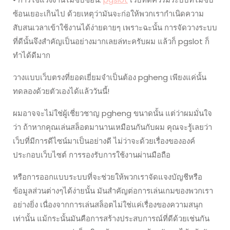
ซ้อนเยอะเกินไป ด้วยเหตุว่ามันจะก่อให้พวกเรากำเนิดความ
สับสนเวลาเข้าใช้งานได้ง่ายดายๆ เพราะฉะนั้น การจัดวางระบบ
ที่ดีนั้นจึงสำคัญเป็นอย่างมากเลยล่ทะครับผม แล้วก็ pgslot ก็
ทำได้ดีมาก
วางแบบเว็บตรงที่ยอดเยี่ยมจำเป็นต้อง pgheng เพียงแค่นั้น
ทดลองด้วยตัวเองได้แล้ววันนี้!
ผมอาจจะไม่ใช่ผู้เชี่ยวชาญ pgheng ขนาดนั้น แต่ว่าผมมั่นใจ
ว่า ถ้าหากคุณเล่นสล็อตมานานเหมือนกันกับผม คุณจะรู้เลยว่า
เว็บที่มีการดีไซน์มาเป็นอย่างดี ไม่ว่าจะด้วยเรื่องขององค์
ประกอบเว็บไซต์ การรองรับการใช้งานผ่านมือถือ
หรือการออกแบบระบบที่จะช่วยให้พวกเราจัดแจงบัญชีหรือ
ข้อมูลส่วนต่างๆได้ง่ายนั้น มันสำคัญต่อการเล่นเกมของพวกเรา
อย่างยิ่ง เนื่องจากการเล่นสล็อตไม่ใช่แค่เรื่องของความสนุก
เท่านั้น แม้กระนั้นมันคือการสร้างประสบการณ์ที่ดีด้วยเช่นกัน