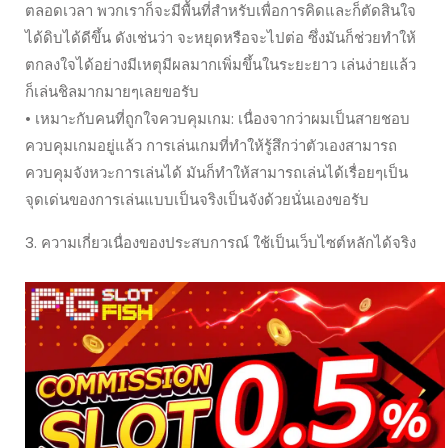
ตลอดเวลา พวกเราก็จะมีพื้นที่สำหรับเพื่อการคิดและก็ตัดสินใจ
ได้ดิบได้ดีขึ้น ดังเช่นว่า จะหยุดหรือจะไปต่อ ซึ่งมันก็ช่วยทำให้
ตกลงใจได้อย่างมีเหตุมีผลมากเพิ่มขึ้นในระยะยาว เล่นง่ายแล้ว
ก็เล่นชิลมากมายๆเลยขอรับ
• เหมาะกับคนที่ถูกใจควบคุมเกม: เนื่องจากว่าผมเป็นสายชอบ
ควบคุมเกมอยู่แล้ว การเล่นเกมที่ทำให้รู้สึกว่าตัวเองสามารถ
ควบคุมจังหวะการเล่นได้ มันก็ทำให้สามารถเล่นได้เรื่อยๆเป็น
จุดเด่นของการเล่นแบบเป็นจริงเป็นจังด้วยนั่นเองขอรับ
3. ความเกี่ยวเนื่องของประสบการณ์ ใช้เป็นเว็บไซต์หลักได้จริง