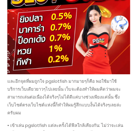
และอีกจุดที่ผมถูกใจ pgslotfish มากมายๆก็คือ พอใช้มาใช้
บริการเว็บเดียวยาวๆไปเลยนั้น เว็บจะต้องทำให้ผมคิดว่าผมจะ
สามารถเล่นต่อเนื่องได้จริงๆไม่ได้ดีแค่บางช่วงเพียงแค่นั้น ซึ่ง
เว็บไซต์ตรงเว็บไซต์แห่งนี้ก็ทำให้ผมรู้สึกแบบงั้นได้จริงๆเลยล่ะ
ครับผม
• เข้าเล่น pgslotfish แต่ละครั้งได้ฟีลใกล้เคียงกัน: ไม่ว่าจะเล่น