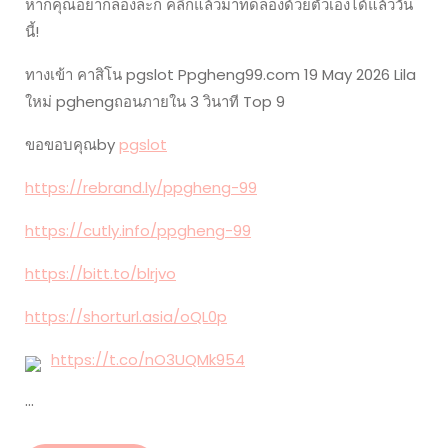
หากคุณอยากลองล่ะก็ คลิกแล้วมาทดลองด้วยตัวเองได้แล้ววัน
นี้!
ทางเข้า คาสิโน pgslot Ppgheng99.com 19 May 2026 Lila
ใหม่ pghengถอนภายใน 3 วินาที Top 9
ขอขอบคุณby
pgslot
https://rebrand.ly/ppgheng-99
https://cutly.info/ppgheng-99
https://bitt.to/blrjvo
https://shorturl.asia/oQL0p
https://t.co/nO3UQMk954
…