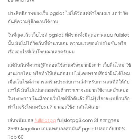
ประสิทธิภาพของเว็บ pgslot ไม่ได้วัดแค่คำโฆษณา แต่ว่าวัด
กันที่ความรู้สึกตอนใช้งาน
ในที่สุดแล้ว เว็บไซต์ pgslot ที่ดีรวมทั้งมีคุณภาพแบบ fullslot
นั้น มันไม่ได้วัดกันที่จำนวนเกม ความแรงของโปรโมชัน หรือ
เรื่องอะไรที่เว็บโฆษณาเลยครับผม
แต่มันกันที่ความรู้สึกตอนใช้งานจริงๆมากยิ่งกว่า เว็บลื่นไหม ใช้
งานง่ายไหม หรือทำให้เล่นต่อแบบไม่เคยทราบสึกฝ่าฝืนได้ไหม
เมื่อเว็บไซต์สามารถสร้างประสบการณ์สำหรับการเล่นที่ดีให้กับ
เราได้ มันไม่แปลกเลยครับถ้าพวกเราจะอยากใช้งานสม่ำเสมอ
ในระยะยาว ในเมื่อพบเว็บไซต์ที่ก็ดีแล้ว ก็ไม่รู้เรื่องจะเปลี่ยนอีก
ทำไมจริงไหมครับผม? มาลองใช้งานกันได้เลย!
เล่นพนันบอล
fullslotpg
fullslotpg3.com 31 กรกฎาคม
2569 Angeline เกมแทงบอลสุดมันส์ pgslotปลอดภัย100%
Top 60