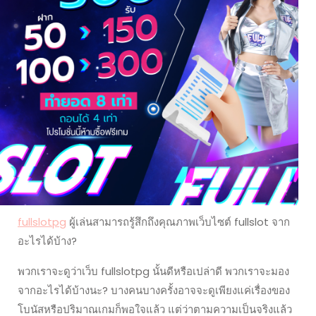
fullslotpg
ผู้เล่นสามารถรู้สึกถึงคุณภาพเว็บไซต์ fullslot จาก
อะไรได้บ้าง?
พวกเราจะดูว่าเว็บ fullslotpg นั้นดีหรือเปล่าดี พวกเราจะมอง
จากอะไรได้บ้างนะ? บางคนบางครั้งอาจจะดูเพียงแค่เรื่องของ
โบนัสหรือปริมาณเกมก็พอใจแล้ว แต่ว่าตามความเป็นจริงแล้ว