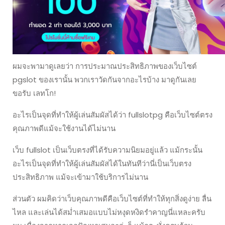
ผมจะพามาดูเลยว่า การประมาณประสิทธิภาพของเว็บไซต์
pgslot ของเรานั้น พวกเราวัดกันจากอะไรบ้าง มาดูกันเลย
ขอรับ เลทโก!
อะไรเป็นจุดที่ทำให้ผู้เล่นสัมผัสได้ว่า fullslotpg คือเว็บไซต์ตรง
คุณภาพดีแม้จะใช้งานได้ไม่นาน
เว็บ fullslot เป็นเว็บตรงที่ได้รับความนิยมอยู่แล้ว แม้กระนั้น
อะไรเป็นจุดที่ทำให้ผู้เล่นสัมผัสได้ในทันทีว่านี่เป็นเว็บตรง
ประสิทธิภาพ แม้จะเข้ามาใช้บริการไม่นาน
ส่วนตัว ผมคิดว่าเว็บคุณภาพดีคือเว็บไซต์ที่ทำให้ทุกสิ่งดูง่าย ลื่น
ไหล และเล่นได้สม่ำเสมอแบบไม่หงุดหงิดรำคาญนี่แหละครับ