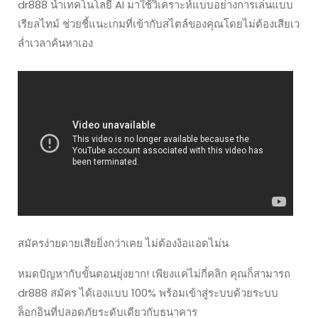
dr888 นำเทคโนโลยี AI มาใช้วิเคราะห์แบบอย่างการเล่นแบบ
เรียลไทม์ ช่วยชี้แนะเกมที่เข้ากับสไตล์ของคุณโดยไม่ต้องเสียเว
ล่ำเวลาค้นหาเอง
สมัครง่ายดายเสียยิ่งกว่าเคย ไม่ต้องง้อแอดไม่น
หมดปัญหากับขั้นตอนยุ่งยาก! เพียงแค่ไม่กี่คลิก คุณก็สามารถ
dr888 สมัคร ได้เองแบบ 100% พร้อมเข้าสู่ระบบด้วยระบบ
ล็อกอินที่ปลอดภัยระดับเดียวกับธนาคาร