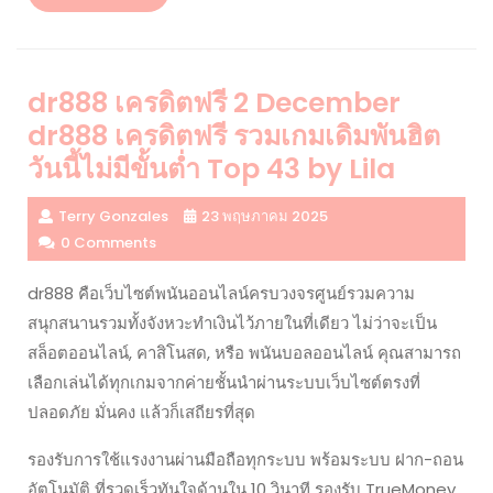
More
dr888 เครดิตฟรี 2 December
dr888 เครดิตฟรี รวมเกมเดิมพันฮิต
วันนี้ไม่มีขั้นต่ำ Top 43 by Lila
Terry Gonzales
23 พฤษภาคม 2025
0 Comments
dr888 คือเว็บไซต์พนันออนไลน์ครบวงจรศูนย์รวมความ
สนุกสนานรวมทั้งจังหวะทำเงินไว้ภายในที่เดียว ไม่ว่าจะเป็น
สล็อตออนไลน์, คาสิโนสด, หรือ พนันบอลออนไลน์ คุณสามารถ
เลือกเล่นได้ทุกเกมจากค่ายชั้นนำผ่านระบบเว็บไซต์ตรงที่
ปลอดภัย มั่นคง แล้วก็เสถียรที่สุด
รองรับการใช้แรงงานผ่านมือถือทุกระบบ พร้อมระบบ ฝาก-ถอน
อัตโนมัติ ที่รวดเร็วทันใจด้านใน 10 วินาที รองรับ TrueMoney