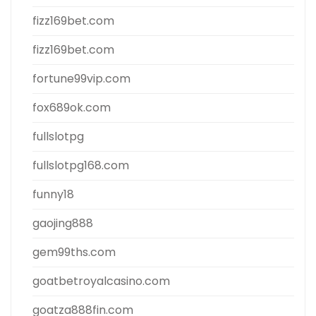
fizz169bet.com
fizz169bet.com
fortune99vip.com
fox689ok.com
fullslotpg
fullslotpg168.com
funny18
gaojing888
gem99ths.com
goatbetroyalcasino.com
goatza888fin.com