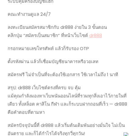
ระบบคุ้มครองบัญชีแฮก
คณะทำงานดูแล 24/7
ลงทะเบียนสมัครสมาชิกกับ dr888 ง่ายใน 3 ขั้นตอน
คลิกปุ่ม “สมัครเป็นสมาชิก” ที่หน้าเว็บไซต์
dr888
กรอกหมายเลขโทรศัพท์ แล้วก็รับรอง OTP
ตั้งรหัสผ่าน แล้วก็เชื่อมบัญชีธนาคารหรือวอเลท
สมัครฟรี ไม่จำเป็นที่จะต้องใช้เอกสาร ใช้เวลาไม่ถึง 1 นาที
สรุป: dr888 เว็บไซต์ตรงที่ครบ จบ คุ้ม
แม้คุณกำลังมองหาเว็บพนันออนไลน์ที่รวมทุกสิ่งเอาไว้ภายในที่
เดียว ทั้งสล็อต คาสิโน กีฬา และก็ระบบฝากถอนที่เร็ว — dr888
คือคำตอบที่ตามหา
สมัครปัจจุบันนี้ที่ dr888 แล้วเริ่มต้นเดิมพันอย่างมั่นใจ ไม่เป็น
อันตราย และก็ได้กำไรได้จริงทุกวี่ทุกวัน!