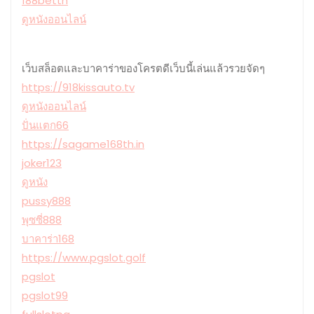
188betth
ดูหนังออนไลน์
เว็บสล็อตและบาคาร่าของโครตดีเว็บนี้เล่นแล้วรวยจัดๆ
https://918kissauto.tv
ดูหนังออนไลน์
ปั่นแตก66
https://sagame168th.in
joker123
ดูหนัง
pussy888
พุซซี่888
บาคาร่า168
https://www.pgslot.golf
pgslot
pgslot99