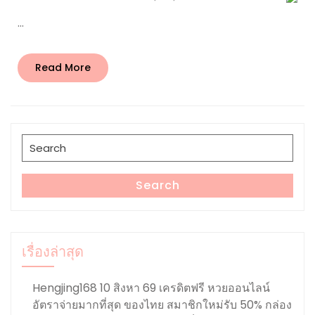
…
Read
Read More
More
Search
for:
Search
เรื่องล่าสุด
Hengjing168 10 สิงหา 69 เครดิตฟรี หวยออนไลน์
อัตราจ่ายมากที่สุด ของไทย สมาชิกใหม่รับ 50% กล่อง