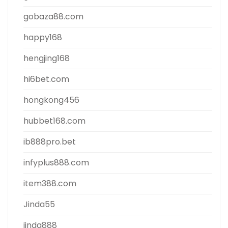
gobaza88.com
happy168
hengjing168
hi6bet.com
hongkong456
hubbet168.com
ib888pro.bet
infyplus888.com
item388.com
Jinda55
jinda888