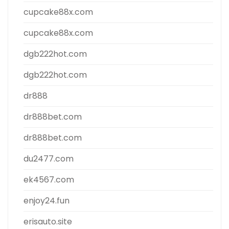
cupcake88x.com
cupcake88x.com
dgb222hot.com
dgb222hot.com
dr888
dr888bet.com
dr888bet.com
du2477.com
ek4567.com
enjoy24.fun
erisauto.site