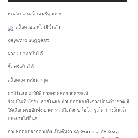
ทดสอบเล่นสล็อตฟรีทุกค่าย
สล็อตวอเลทไม่มีขั้นต่ำ
Keyword Suggest:
ฝาก 1 บาทก็ปั่นได้
ซื้อฟรีสปินได้
สล็อตแตกหนักล่าสุด
คาสิโนสด dr888 ถ่ายทอดสดจากค่ายแท้
ร่วมบันเทิงใจกับ คาสิโนสด ถ่ายทอดสดจริงจากบ่อนต่างชาติ มี
ให้เลือกครบอีกทั้ง บาคาร่า, เสือมังกร, ไฮโล, รูเล็ต, กางล็กแจ็ก
และเกมไพ่อื่นๆ
ถ่ายทอดสดจากค่ายดัง เป็นต้นว่า SA Gaming, AE Sexy,