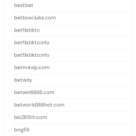
bestbet
betboxclubs.com
betflixtikto
betflixtikto.info
betflixtikto.info
betm4vip.com
betway
betwin6666.com
betworld369hot.com
bio285th.com
bng55