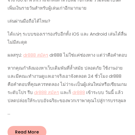
เพิ่มเงินรายวันสำหรับผู้เล่นเก่าอีกมากมาย
เล่นผ่านมือถือได้ไหม?
ได้แน่ๆ ระบบของเรารองรับอีกทั้ง iOS และ Android เล่นได้ลื่น
ไม่มีสะดุด
ผลสรุป:
dr888 สมัคร
dr888 ไม่ใช่แค่ช่องทาง แต่ว่าคือคำตอบ
หากคุณกำลังมองหาเว็บเดิมพันที่ล้ำสมัย ปลอดภัย ใช้งานง่าย
และมีคณะทำงานดูแลเอาจริงเอาจังตลอด 24 ชั่วโมง dr888
คือคำตอบที่คุณควรทดลอง ไม่ว่าจะเป็นผู้เล่นใหม่หรือเซียนเกม
ระดับโปร รีบ
dr888 สมัคร
และก็
dr888
เข้าระบบ วันนี้ แล้ว
ปลดปล่อยให้ระบบอัจฉริยะของพวกเราพาคุณไปสู่การบรรลุผล
…
Read
Read More