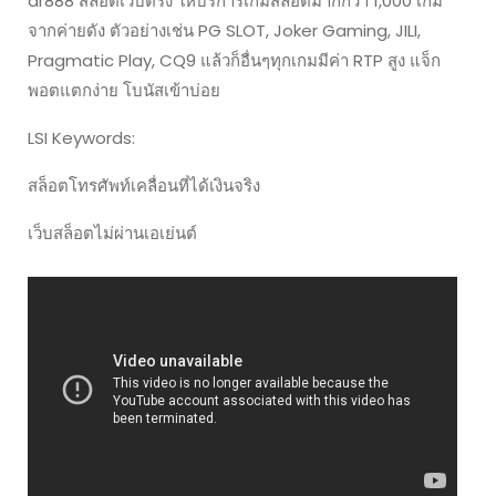
dr888 สล็อตเว็บตรง ให้บริการเกมสล็อตมากกว่า 1,000 เกม
จากค่ายดัง ตัวอย่างเช่น PG SLOT, Joker Gaming, JILI,
Pragmatic Play, CQ9 แล้วก็อื่นๆทุกเกมมีค่า RTP สูง แจ็ก
พอตแตกง่าย โบนัสเข้าบ่อย
LSI Keywords:
สล็อตโทรศัพท์เคลื่อนที่ได้เงินจริง
เว็บสล็อตไม่ผ่านเอเย่นต์