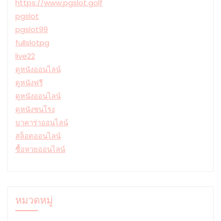
https://www.pgslot.golf
pgslot
pgslot99
fullslotpg
live22
ดูหนังออนไลน์
ดูหนังฟรี
ดูหนังออนไลน์
ดูหนังชนโรง
บาคาร่าออนไลน์
สล็อตออนไลน์
ซื้อหวยออนไลน์
หมวดหมู่