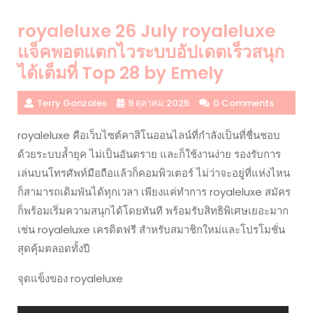
royaleluxe 26 July royaleluxe
แจ็คพอตแตกไวระบบอัปเดตเร็วสนุก
ได้เต็มที่ Top 28 by Emely
Terry Gonzales
9 ตุลาคม 2025
0 Comments
royaleluxe คือเว็บไซต์คาสิโนออนไลน์ที่กำลังเป็นที่ชื่นชอบ
ด้วยระบบล้ำยุค ไม่เป็นอันตราย และก็ใช้งานง่าย รองรับการ
เล่นบนโทรศัพท์มือถือแล้วก็คอมพิวเตอร์ ไม่ว่าจะอยู่ที่แห่งไหน
ก็สามารถเดิมพันได้ทุกเวลา เพียงแค่ทำการ royaleluxe สมัคร
ก็พร้อมเริ่มความสนุกได้โดยทันที พร้อมรับสิทธิพิเศษเยอะมาก
เช่น royaleluxe เครดิตฟรี สำหรับสมาชิกใหม่และโปรโมชั่น
สุดคุ้มตลอดทั้งปี
จุดแข็งของ royaleluxe