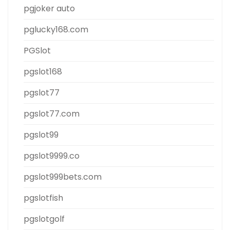
pgjoker auto
pglucky168.com
PGSlot
pgslot168
pgslot77
pgslot77.com
pgslot99
pgslot9999.co
pgslot999bets.com
pgslotfish
pgslotgolf