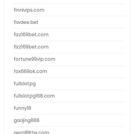
finnivips.com
fiwdee.bet
fizz169bet.com
fizz169bet.com
fortune99vip.com
fox689ok.com
fullslotpg
fullslotpg168.com
funny18
gaojing888
gem99ths.com