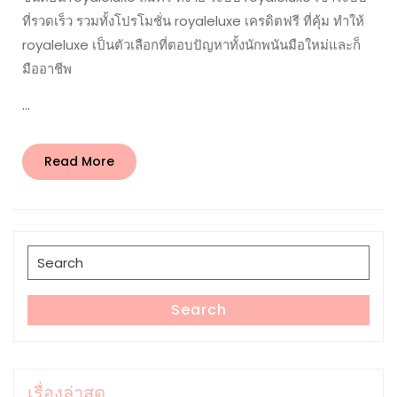
ที่รวดเร็ว รวมทั้งโปรโมชั่น royaleluxe เครดิตฟรี ที่คุ้ม ทำให้
royaleluxe เป็นตัวเลือกที่ตอบปัญหาทั้งนักพนันมือใหม่และก็
มืออาชีพ
…
Read
Read More
More
Search
for:
Search
เรื่องล่าสุด