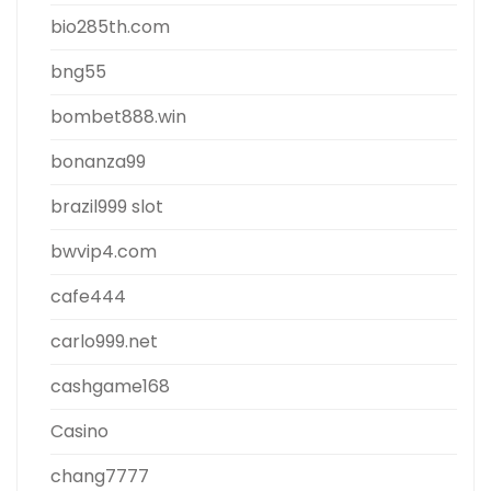
bio285th.com
bng55
bombet888.win
bonanza99
brazil999 slot
bwvip4.com
cafe444
carlo999.net
cashgame168
Casino
chang7777