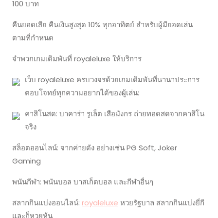
100 บาท
คืนยอดเสีย คืนเงินสูงสุด 10% ทุกอาทิตย์ สำหรับผู้มียอดเล่น
ตามที่กำหนด
จำพวกเกมเดิมพันที่ royaleluxe ให้บริการ
เว็บ royaleluxe ครบวงจรด้วยเกมเดิมพันที่นานาประการ
ตอบโจทย์ทุกความอยากได้ของผู้เล่น:
คาสิโนสด: บาคาร่า รูเล็ต เสือมังกร ถ่ายทอดสดจากคาสิโน
จริง
สล็อตออนไลน์: จากค่ายดัง อย่างเช่น PG Soft, Joker
Gaming
พนันกีฬา: พนันบอล บาสเก็ตบอล และกีฬาอื่นๆ
สลากกินแบ่งออนไลน์:
royaleluxe
หวยรัฐบาล สลากกินแบ่งยี่กี
และก็หวยหุ้น