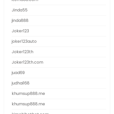
Jinda55
jinda888
Joker123
joker123auto
Joker123th
Joker123th.com
juad69
judhai168
khumsup888.me
khumsup888.me