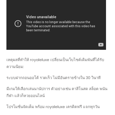
เหตุผลที่ทำให้ royaleluxe เปลี่ยนเป็นเว็บไซต์เดิมพันที่ได้รับ
ความนิยม:
ระบบฝากถอนออโต้ รวดเร็ว ไม่มีอันตรายข้างใน 30 วินาที
มีเกมให้เลือกเล่นนานัปการ ตัวอย่างเช่น คาสิโนสด สล็อต พนัน
กีฬา แล้วก็หวยออนไลน์
โปรโมชั่นจัดเต็ม พร้อม royaleluxe เครดิตฟรี แจกทุกวัน