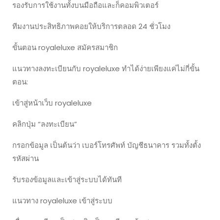
รองรับการใช้งานทั้งบนมือถือและก็คอมพิวเตอร์
ทีมงานประสิทธิภาพคอยให้บริการตลอด 24 ชั่วโมง
ขั้นตอน royaleluxe สมัครสมาชิก
แนวทางลงทะเบียนกับ royaleluxe ทำได้ง่ายเพียงแค่ไม่กี่ขั้น
ตอน:
เข้าสู่หน้าเว็บ royaleluxe
คลิกปุ่ม “ลงทะเบียน”
กรอกข้อมูล เป็นต้นว่า เบอร์โทรศัพท์ บัญชีธนาคาร รวมทั้งตั้ง
รหัสผ่าน
รับรองข้อมูลและเข้าสู่ระบบได้ทันที
แนวทาง royaleluxe เข้าสู่ระบบ