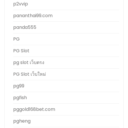
p2vvip
pananthai99.com
panda555
PG
PG Slot
pg slot เว็บตรง
PG Slot เว็บใหม่
pg99
pgfish
pggold168bet.com
pgheng