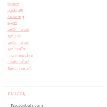
pgslot
pgslot99
fullslotpg
live22
ดูหนังออนไลน์
ดูหนังฟรี
ดูหนังออนไลน์
ดูหนังชนโรง
บาคาร่าออนไลน์
สล็อตออนไลน์
ซื้อหวยออนไลน์
หมวดหมู่
13satanbets.com