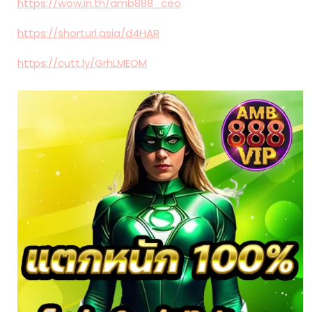
https://wow.in.th/amb888_ceo
https://shorturl.asia/d4HAR
https://cutt.ly/GrhLMEOM