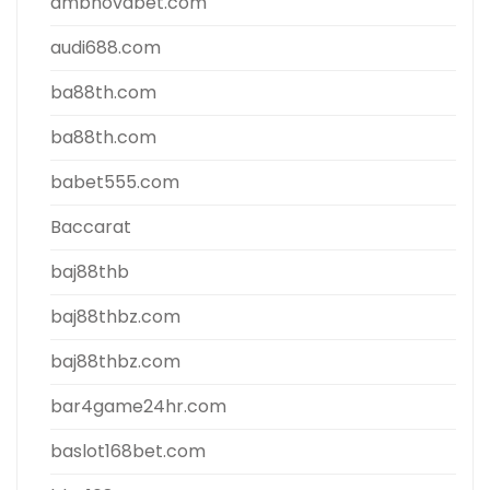
ambnovabet.com
audi688.com
ba88th.com
ba88th.com
babet555.com
Baccarat
baj88thb
baj88thbz.com
baj88thbz.com
bar4game24hr.com
baslot168bet.com