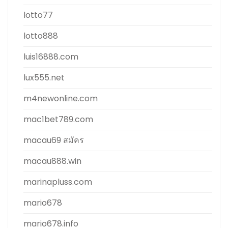
lotto77
lotto888
luis16888.com
lux555.net
m4newonline.com
mac1bet789.com
macau69 สมัคร
macau888.win
marinapluss.com
mario678
mario678.info