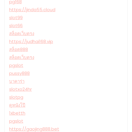
pg168
https://jinda55.cloud
slot99
slot66
สล็อตเว็บตรง
https://judhai168.vip
สล็อต888
สล็อตเว็บตรง
pgslot
pussy888
บาคาร่า
slotxo24hr
slotpg
ดูหนังโป๊
1xbetth
pgslot
https://gaojing888.bet