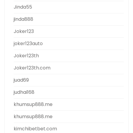
Jinda55
jinda888
Joker123
joker123auto
Joker123th
Joker123th.com
juad69
judhai168
khumsup888.me
khumsup888.me
kimchibetbet.com