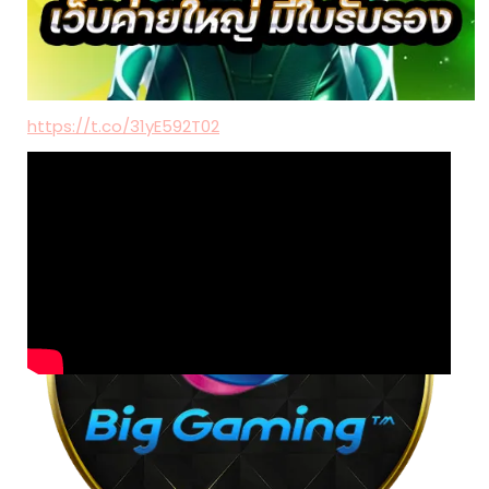
https://t.co/31yE592T02