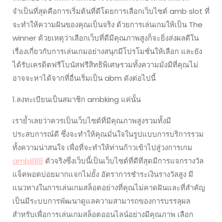
จำเป็นที่สุดคือการเริ่มต้นที่ดีโดยการเลือกเว็บไซต์ amb slot ที่
จะทำให้ความฝันของคุณเป็นจริง ด้วยการเล่นเกมให้เป็น The
winner ด้วยเหตุว่าเลือกเว็บที่ดีมีคุณภาพสูงก็จะยิ่งส่งผลดีใน
เรื่องเกี่ยวกับการเล่นเกมอย่างสนุกมีโปรโมชั่นให้เลือก และยัง
ได้รับเครดิตฟรีโบนัสฟรีสิทธิพิเศษรวมทั้งความมั่งมีที่คุณไม่
อาจจะหาได้จากที่อื่นเริ่มเป็น abm ดังต่อไปนี้
1.ลงทะเบียนเป็นสมาชิก ambking แค่นั้น
เราย้ำเลยว่าควรเป็นเว็บไซต์ที่มีคุณภาพสูงรวมทั้งมี
ประสบการณ์ดี ซึ่งจะทำให้คุณมั่นใจในรูปแบบการบริการรวม
ทั้งความน่าสนใจ เพื่อที่จะทำให้ท่านก้าวเข้าไปสู่วงการเกม
amb888
ตัวจริงซึ่งเว็บนี้เป็นเว็บไซต์ที่ดีที่สุดมีการแจกรางวัล
แจ็คพอตบ่อยมากแจกไม่ยั้ง อัตราการชำระเงินรางวัลสูง มี
แนวทางในการเล่นเกมสล็อตอย่างที่คุณไม่คาดฝันและที่สำคัญ
เป็นมีระบบการพัฒนาดูแลความสามารถของการบรรลุผล
สำหรับเพื่อการเล่นเกมสล็อตออนไลน์อย่างมีคุณภาพ เลือก