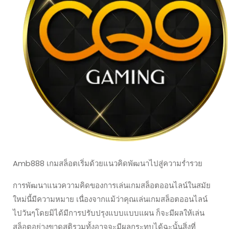
Amb888 เกมสล็อตเริ่มด้วยแนวคิดพัฒนาไปสู่ความร่ำรวย
การพัฒนาแนวความคิดของการเล่นเกมสล็อตออนไลน์ในสมัย
ใหม่นี้มีความหมาย เนื่องจากแม้ว่าคุณเล่นเกมสล็อตออนไลน์
ไปวันๆโดยมิได้มีการปรับปรุงแบบแบบแผน ก็จะมีผลให้เล่น
สล็อตอย่างขาดสติรวมทั้งอาจจะมีผลกระทบได้ฉะนั้นสิ่งที่