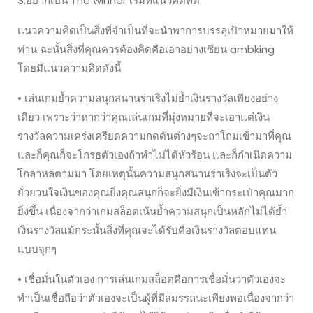
3.อยากเป็น The winner เริ่มที่แนวคิดที่ดี
แนวความคิดเป็นสิ่งที่จำเป็นที่จะนำพาการบรรลุเป้าหมายมาให้
ท่าน ฉะนั้นสิ่งที่คุณควรต้องคิดคือเอาอย่างเซียน ambking
โดยมีแนวความคิดดังนี้
• เล่นเกมย้ำความสนุกสนานร่าเริงไม่ย้ำเงินรางวัลเพียงอย่าง
เดียว เพราะว่าหากว่าคุณเล่นเกมที่มุ่งหมายที่จะเอาแต่เงิน
รางวัลความเคร่งเครียดความกดดันต่างๆจะถาโถมเข้ามาที่คุณ
และก็คุณก็จะโกรธตัวเองถ้าทำไม่ได้หัวร้อน และก็กำเนิดความ
โกลาหลตามมา โดยเหตุนั้นความสนุกสนานร่าเริงจะเป็นตัว
ยั่วยวนใจเงินของคุณยิ่งคุณสนุกก็จะยิ่งมีเงินเข้ากระเป๋าคุณมาก
ยิ่งขึ้น เนื่องจากว่าเกมสล็อตเน้นย้ำความสนุกเป็นหลักไม่ได้ย้ำ
เงินรางวัลแม้กระนั้นสิ่งที่คุณจะได้รับคือเงินรางวัลตอบแทน
แบบจุกๆ
• เชื่อมั่นในตัวเอง การเล่นเกมสล็อตคือการเชื่อมั่นว่าตัวเองจะ
ทำเป็นเชื่อถือว่าตัวเองจะเป็นผู้ที่มีสมรรถนะเพียงพอเนื่องจากว่า