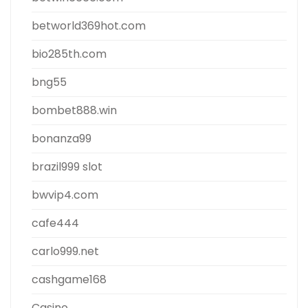
betworld369hot.com
bio285th.com
bng55
bombet888.win
bonanza99
brazil999 slot
bwvip4.com
cafe444
carlo999.net
cashgame168
Casino