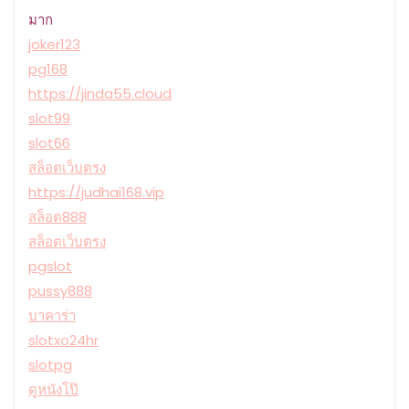
มาก
joker123
pg168
https://jinda55.cloud
slot99
slot66
สล็อตเว็บตรง
https://judhai168.vip
สล็อต888
สล็อตเว็บตรง
pgslot
pussy888
บาคาร่า
slotxo24hr
slotpg
ดูหนังโป๊