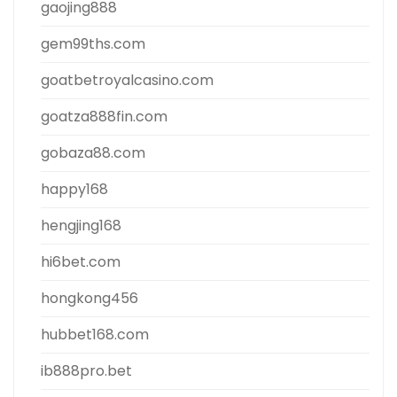
gaojing888
gem99ths.com
goatbetroyalcasino.com
goatza888fin.com
gobaza88.com
happy168
hengjing168
hi6bet.com
hongkong456
hubbet168.com
ib888pro.bet