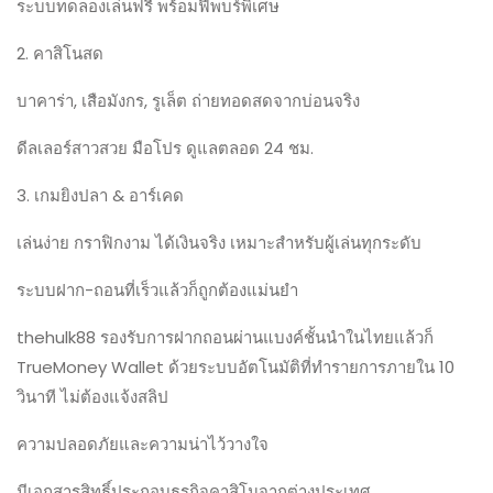
ระบบทดลองเล่นฟรี พร้อมฟีพบร์พิเศษ
2. คาสิโนสด
บาคาร่า, เสือมังกร, รูเล็ต ถ่ายทอดสดจากบ่อนจริง
ดีลเลอร์สาวสวย มือโปร ดูแลตลอด 24 ชม.
3. เกมยิงปลา & อาร์เคด
เล่นง่าย กราฟิกงาม ได้เงินจริง เหมาะสำหรับผู้เล่นทุกระดับ
ระบบฝาก-ถอนที่เร็วแล้วก็ถูกต้องแม่นยำ
thehulk88 รองรับการฝากถอนผ่านแบงค์ชั้นนำในไทยแล้วก็
TrueMoney Wallet ด้วยระบบอัตโนมัติที่ทำรายการภายใน 10
วินาที ไม่ต้องแจ้งสลิป
ความปลอดภัยและความน่าไว้วางใจ
มีเอกสารสิทธิ์ประกอบธุรกิจคาสิโนจากต่างประเทศ