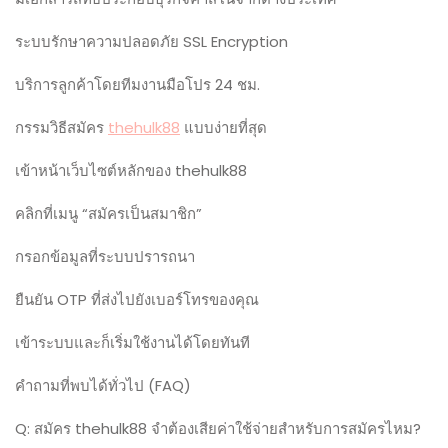
ระบบรักษาความปลอดภัย SSL Encryption
บริการลูกค้าโดยทีมงานมือโปร 24 ชม.
กรรมวิธีสมัคร
thehulk88
แบบง่ายที่สุด
เข้าหน้าเว็บไซต์หลักของ thehulk88
คลิกที่เมนู “สมัครเป็นสมาชิก”
กรอกข้อมูลที่ระบบปรารถนา
ยืนยัน OTP ที่ส่งไปยังเบอร์โทรของคุณ
เข้าระบบและก็เริ่มใช้งานได้โดยทันที
คำถามที่พบได้ทั่วไป (FAQ)
Q: สมัคร thehulk88 จำต้องเสียค่าใช้จ่ายสำหรับการสมัครไหม?