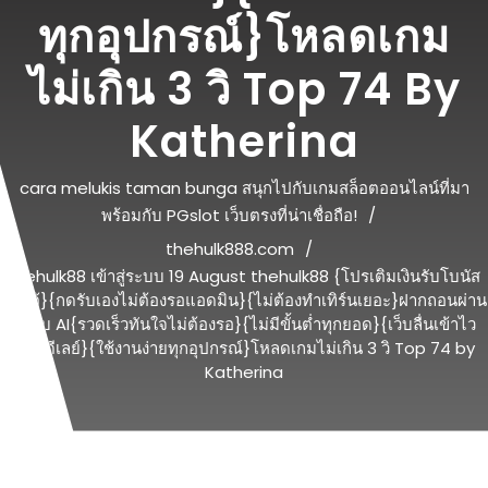
ทุกอุปกรณ์}โหลดเกม
ไม่เกิน 3 วิ Top 74 By
Katherina
cara melukis taman bunga สนุกไปกับเกมสล็อตออนไลน์ที่มา
พร้อมกับ PGslot เว็บตรงที่น่าเชื่อถือ!
thehulk888.com
thehulk88 เข้าสู่ระบบ 19 August thehulk88 {โปรเติมเงินรับโบนัส
ออโต้}{กดรับเองไม่ต้องรอแอดมิน}{ไม่ต้องทำเทิร์นเยอะ}ฝากถอนผ่าน
ระบบ AI{รวดเร็วทันใจไม่ต้องรอ}{ไม่มีขั้นต่ำทุกยอด}{เว็บลื่นเข้าไว
ไม่มีดีเลย์}{ใช้งานง่ายทุกอุปกรณ์}โหลดเกมไม่เกิน 3 วิ Top 74 by
Katherina