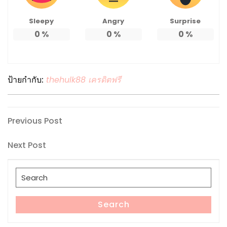
Sleepy
Angry
Surprise
0
%
0
%
0
%
ป้ายกำกับ:
thehulk88 เครดิตฟรี
แนะแนว
Previous
Previous Post
Post
เรื่อง
Next
Next Post
Post
Search
for:
Search