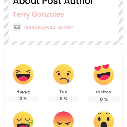
About Post Author
Terry Gonzales
noreply@webilus.com
Happy
Sad
Excited
0
%
0
%
0
%