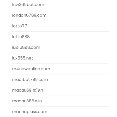
lnw365bet.com
london6789.com
lotto77
lotto888
luis16888.com
lux555.net
m4newonline.com
mac1bet789.com
macau69 สมัคร
macau888.win
marinapluss.com