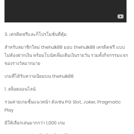
3. เครดิตฟรีและก็โปรโมชั่นที่คุ้ม
สำหรับสมาชิกใหม่ thehulk88 มอบ thehulk88 เครดิตฟรี แบบ
ไม่ต้องฝากเงิน พร้อมโบนัสเพิ่มเติมเงินรายวัน รวมทั้งกิจกรรมแจก
ของรางวัลมากมาย
เกมที่ได้รับความนิยมบน thehulk88
1. สล็อตออนไลน์
รวมค่ายเกมชั้นแนวหน้า ดังเช่น PG Slot, Joker, Pragmatic
Play
มีให้เลือกเล่นมากกว่า 1,000 เกม