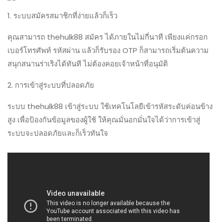
1. ระบบสมัครสมาชิกที่ง่ายแล้วก็เร็ว
คุณสามารถ thehulk88 สมัคร ได้ภายในไม่กี่นาที เพียงแค่กรอก
เบอร์โทรศัพท์ รหัสผ่าน แล้วก็รับรอง OTP ก็สามารถเริ่มต้นความ
สนุกสนานร่าเริงได้ทันที ไม่ต้องคอยเจ้าหน้าที่อนุมัติ
2. การเข้าสู่ระบบที่ปลอดภัย
ระบบ thehulk88 เข้าสู่ระบบ ใช้เทคโนโลยีเข้ารหัสระดับค่อนข้าง
สูง เพื่อป้องกันข้อมูลของผู้ใช้ ให้คุณมั่นอกมั่นใจได้ว่าการเข้าสู่
ระบบจะปลอดภัยและก็เร็วทันใจ