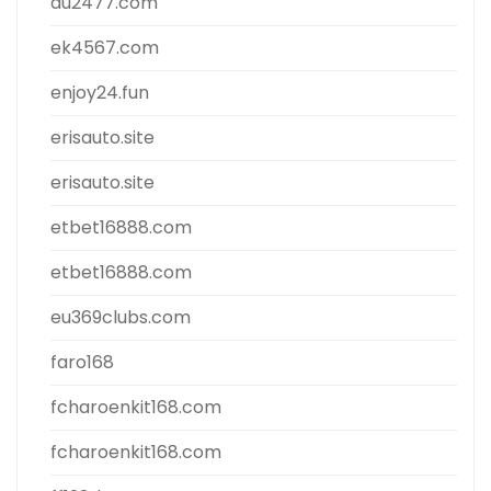
du2477.com
ek4567.com
enjoy24.fun
erisauto.site
erisauto.site
etbet16888.com
etbet16888.com
eu369clubs.com
faro168
fcharoenkit168.com
fcharoenkit168.com