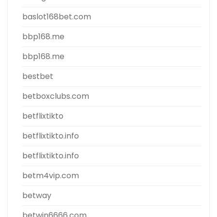
baslot168bet.com
bbp168.me
bbp168.me
bestbet
betboxclubs.com
betflixtikto
betflixtikto.info
betflixtikto.info
betm4vip.com
betway
betwin6666.com