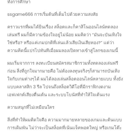
ทั้งการศึกษา
ssgame666 การเริ่มต้นที่เต็มไปด้วยความสงสัย
คราวแรกที่ผมได้ยินเรื่อง สล็อตและก็คาสิโนออนไลน์ทดลอง
เล่นฟรี ผมก็มีความข้องใจอยู่ไม่น้อย ผมคิดว่า “มันจะบันเทิงใจ
ใช่หรือ? หรือแค่เกมปกติที่เล่นแล้วเสียเงินเสียทอง?” แต่ว่า
ความคิดนี้แปรไปทันทีเมื่อผมลองเปิดทางเข้าสู่โลกของเกมนี้
ผมเริ่มจากการ ลงทะเบียนสมัครสมาชิกรวมทั้งทดลองเล่นฟรี
ก่อน สิ่งที่ถูกใจมากมายคือ ไม่ต้องลงทุนจริงๆก็สามารถบันเทิง
ใจกับเกมต่างๆได้ ผมได้ลองเล่นสล็อตออนไลน์หลายแบบ ทั้งยัง
แบบคลาสสิก 3 รีล ไปจนถึงสล็อตวิดีโอที่มีกราฟิกงดงาม
เอฟเฟกต์เสียงตื่นเต้น และระบบโบนัสที่ทำให้ใจเต้นแรง
ความสนุกที่ไม่เหมือนใคร
สิ่งที่ทำให้ผมติดใจคือ ความมากมายหลายของเกมและต้นแบบ
การเดิมพัน ไม่ว่าจะเป็นสล็อตที่เน้นแจ็คพอตใหญ่ หรือเกมโต๊ะ