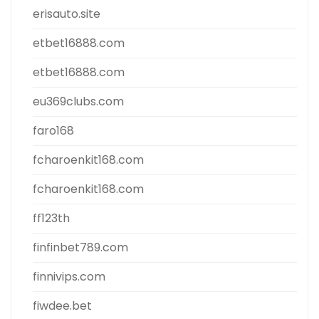
erisauto.site
etbet16888.com
etbet16888.com
eu369clubs.com
faro168
fcharoenkit168.com
fcharoenkit168.com
ff123th
finfinbet789.com
finnivips.com
fiwdee.bet