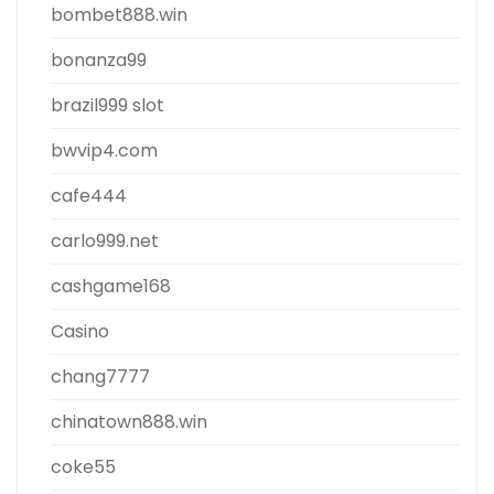
bombet888.win
bonanza99
brazil999 slot
bwvip4.com
cafe444
carlo999.net
cashgame168
Casino
chang7777
chinatown888.win
coke55