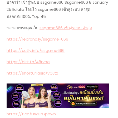
บาคาร่า เข้าสู่ระบบ ssgame666 Ssgame666 8 January
25 Eulalia โอนไว ssgame666 เข้าสู่ระบบ ล่าสุด
ปลอดภัย100% Top 45
ขอขอบพระคุณเว็บ
ssgame666 เข้าสู่ระบบ ล่าสุด
https://rebrand.ly/ssgame-666
https://cutly.info/ssgame666
https://bitt.to/48ryoe
https://shorturl.asia/vQLtx
https://t.co/UWIFrGpbwn