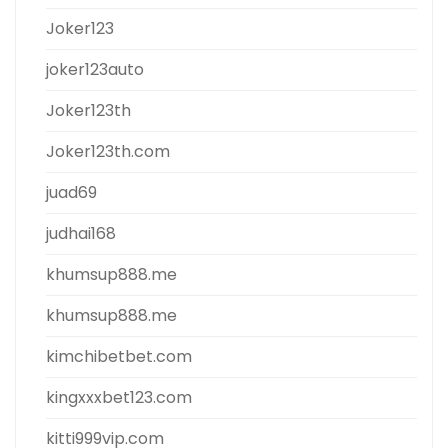
Joker123
joker123auto
Joker123th
Joker123th.com
juad69
judhai168
khumsup888.me
khumsup888.me
kimchibetbet.com
kingxxxbet123.com
kitti999vip.com