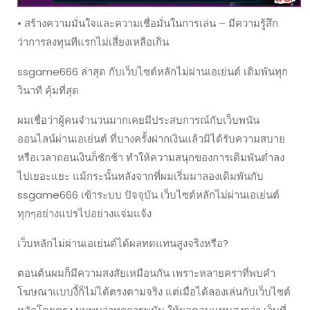
• สร้างความมั่นใจและความเชื่อมั่นในการเล่น – มีความรู้สึก
ว่าการลงทุนทีแรกไม่เสี่ยงเหลือเกิน
ssgame666 ล่าสุด กับเว็บไซต์หลักไม่ผ่านเอเย่นต์ เดิมพันทุก
วินาที คุ้มที่สุด
ผมเชื่อว่าผู้คนจำนวนมากเคยมีประสบการณ์กับเว็บพนัน
ออนไลน์ผ่านเอเย่นต์ ที่บางครั้งฝากเงินแล้วมิได้รับความสบาย
หรือเวลาถอนเงินก็ชักช้า ทำให้ความสนุกของการเดิมพันต่ำลง
ไปเยอะแยะ แม้กระนั้นหลังจากที่ผมเริ่มมาลองเดิมพันกับ
ssgame666 เข้าระบบ ปัจจุบัน เว็บไซต์หลักไม่ผ่านเอเย่นต์
ทุกๆอย่างแปรไปอย่างแจ่มแจ้ง
เว็บหลักไม่ผ่านเอเย่นต์ได้ผลทดแทนสูงจริงหรือ?
ตอนต้นผมก็มีความสงสัยเหมือนกัน เพราะหลายคราที่พบคำ
โฆษณาแบบงี้ก็ไม่ได้ตรงตามจริง แต่เมื่อได้ลองเล่นกับเว็บไซต์