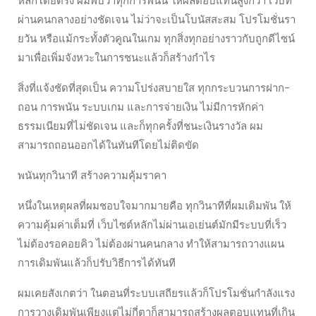
หลักโดยตรง ผมพบว่าทุกการพนัน ให้ผลตอบแทนสูงกว่า เว็บที่
ผ่านคนกลางอย่างชัดเจน ไม่ว่าจะเป็นโบนัสสะสม โปรโมชั่นรา
ยวัน หรือแม้กระทั้งตัวคูณในเกม ทุกสิ่งทุกอย่างราวกับถูกดีไซน์
มาเพื่อเพิ่มจังหวะในการชนะแล้วก็สร้างกำไร
สิ่งที่แจ้งชัดที่สุดเป็น ความโปร่งสบายใส ทุกกระบวนการฝาก-
ถอน การพนัน ระบบเกม และการจ่ายเงิน ไม่มีการหักค่า
ธรรมเนียมที่ไม่ชัดเจน และก็ทุกครั้งที่ชนะเงินรางวัล ผม
สามารถถอนออกได้ในทันทีโดยไม่ติดขัด
พนันทุกวินาที สร้างความคุ้มราคา
หนึ่งในเหตุผลที่ผมชอบใจมากมายคือ ทุกวินาทีที่ผมเดิมพัน ให้
ความคุ้มค่าเต็มที่ เว็บไซต์หลักไม่ผ่านเอเย่นต์มักมีระบบที่เร็ว
ไม่ต้องรอคอยคิว ไม่ต้องผ่านคนกลาง ทำให้สามารถวางแผน
การเดิมพันแล้วก็ปรับวิธีการได้ทันที
ผมเคยสังเกตว่า ในตอนที่ระบบเสถียรแล้วก็โปรโมชั่นกำลังแรง
การวางเดิมพันเพียงแต่ไม่กี่ตาก็สามารถสร้างผลตอบแทนที่เกิน