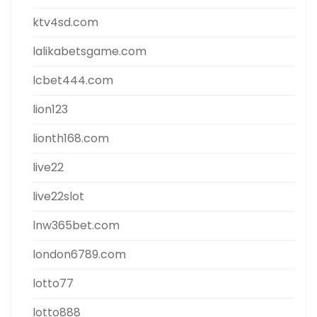
ktv4sd.com
lalikabetsgame.com
lcbet444.com
lion123
lionth168.com
live22
live22slot
lnw365bet.com
london6789.com
lotto77
lotto888