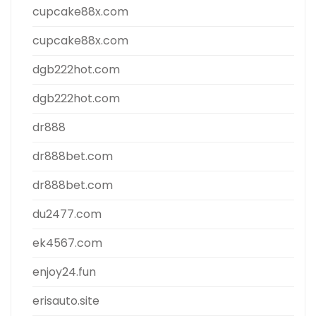
cupcake88x.com
cupcake88x.com
dgb222hot.com
dgb222hot.com
dr888
dr888bet.com
dr888bet.com
du2477.com
ek4567.com
enjoy24.fun
erisauto.site