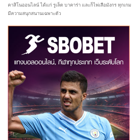
คาสิโนออนไลน์ ได้แก่ รูเล็ต บาคาร่า และก็ไพ่เสือมังกร ทุกเกม
มีความสนุกสนานเฉพาะตัว