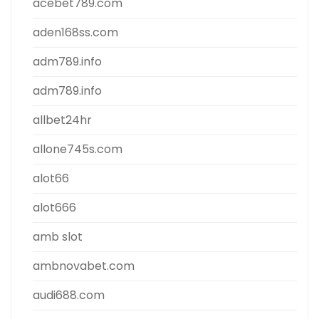
acebet789.com
aden168ss.com
adm789.info
adm789.info
allbet24hr
allone745s.com
alot66
alot666
amb slot
ambnovabet.com
audi688.com