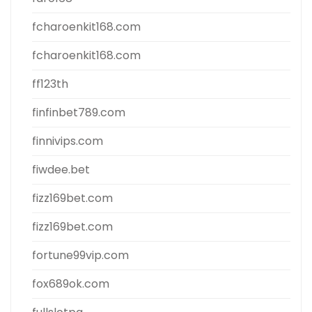
fcharoenkit168.com
fcharoenkit168.com
ff123th
finfinbet789.com
finnivips.com
fiwdee.bet
fizz169bet.com
fizz169bet.com
fortune99vip.com
fox689ok.com