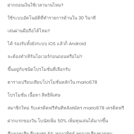
ฝากถอนเงินใช้เวลานานไหม?
ใช้ระบบอัตโนมัติที่ทำรายการด้านใน 30 วินาที
เล่นผ่านมือถือได้ไหม?
ได้ รองรับทั้งยังระบบ iOS แล้วก็ Android
จะต้องทำเทิร์นโอเวอร์ก่อนถอนหรือไม่?
ขึ้นอยู่กับชนิดโปรโมชั่นที่เลือกรับ
ตารางเปรียบเทียบโปรโมชั่นหลักใน mario678
โปรโมชั่น เนื้อหา สิทธิพิเศษ
สมาชิกใหม่ รับเครดิตฟรีทันทีหลังสมัคร mario678 เครดิตฟรี
ฝากแรกของวัน โบนัสเพิ่ม 50% เพิ่มทุนเล่นได้มากขึ้น
คืนยอดเสีย คืนสูงสุด 5% ทุกอาทิตย์ ลดการเสี่ยงขาดทุน