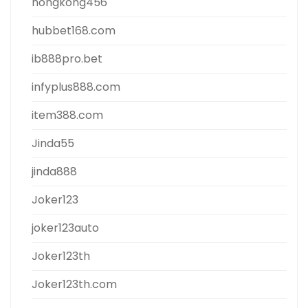
hongkong456
hubbet168.com
ib888pro.bet
infyplus888.com
item388.com
Jinda55
jinda888
Joker123
joker123auto
Joker123th
Joker123th.com