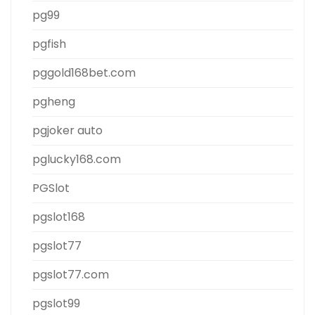
pg99
pgfish
pggold168bet.com
pgheng
pgjoker auto
pglucky168.com
PGSlot
pgslot168
pgslot77
pgslot77.com
pgslot99