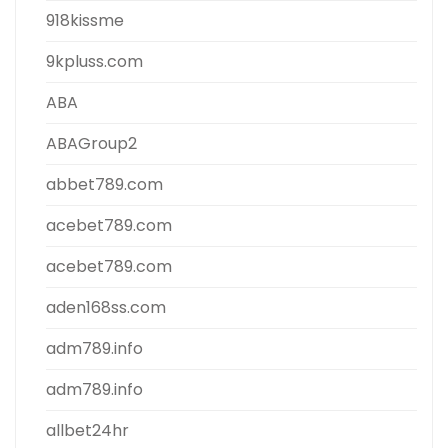
918kissme
9kpluss.com
ABA
ABAGroup2
abbet789.com
acebet789.com
acebet789.com
aden168ss.com
adm789.info
adm789.info
allbet24hr