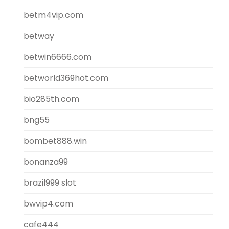
betm4vip.com
betway
betwin6666.com
betworld369hot.com
bio285th.com
bng55
bombet888.win
bonanza99
brazil999 slot
bwvip4.com
cafe444