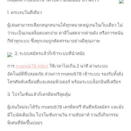
1. ครบจบในที่เดียว
ผู้เล่นสามารถเลือกสนุกสนานได้ทุกหมวดหมู่เกมในเว็บเดียว ไม่
ว่าจะเป็นเกมสล็อตแตกง่าย คาสิโนสดจากค่ายดัง หรือการพนัน
กีฬาทุกแบบ ซึ่งทุกเกมถูกคัดสรรมาอย่างมีคุณภาพ
2. ระบบสมัครแล้วก็เข้าระบบที่นำสมัย
การ
mario678 สมัคร
ใช้เวลาไม่เกิน 2 นาที ผ่านระบบ
อัตโนมัติที่ปลอดภัย ส่วนการ mario678 เข้าระบบ รองรับทั้งยัง
โทรศัพท์เคลื่อนที่และคอมพิวเตอร์ พร้อมระบบล็อกอินที่เสถียร
3. โปรโมชั่นแล้วก็เครดิตฟรีสุดคุ้ม
ผู้เล่นใหม่จะได้รับ mario678 เครดิตฟรี ทันทีหลังสมัคร และยัง
มีโบนัสเติมเงิน โปรโมชั่นรายวัน รายสัปดาห์ รวมถึงกิจกรรม
พิเศษที่จัดขึ้นบ่อยๆ