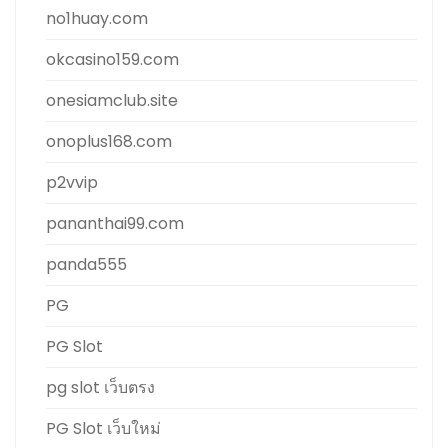
no1huay.com
okcasino159.com
onesiamclub.site
onoplus168.com
p2vvip
pananthai99.com
panda555
PG
PG Slot
pg slot เว็บตรง
PG Slot เว็บใหม่