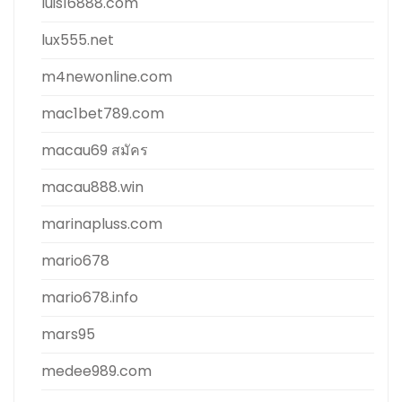
luis16888.com
lux555.net
m4newonline.com
mac1bet789.com
macau69 สมัคร
macau888.win
marinapluss.com
mario678
mario678.info
mars95
medee989.com