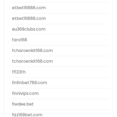
etbet16888.com
etbet16888.com
eu369clubs.com
faro168
fcharoenkit168.com
fcharoenkit168.com
ff123th
finfinbet789.com
finnivips.com
fiwdee.bet
fizz169bet.com