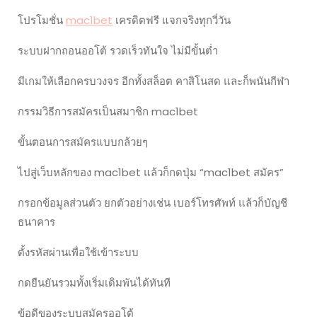
โปรโมชั่น
mac1bet
เครดิตฟรี แจกจริงทุกวี่วัน
ระบบฝากถอนออโต้ รวดเร็วทันใจ ไม่มีขั้นต่ำ
มีเกมให้เลือกครบวงจร อีกทั้งสล็อต คาสิโนสด และก็พนันกีฬา
กรรมวิธีการสมัครเป็นสมาชิก mac1bet
ขั้นตอนการสมัครแบบกล้วยๆ
ไปสู่เว็บหลักของ mac1bet แล้วก็กดปุ่ม “mac1bet สมัคร”
กรอกข้อมูลส่วนตัว ยกตัวอย่างเช่น เบอร์โทรศัพท์ แล้วก็บัญชี
ธนาคาร
ตั้งรหัสผ่านเพื่อใช้เข้าระบบ
กดยืนยันรวมทั้งเริ่มเดิมพันได้ทันที
ข้อดีของระบบสมัครออโต้