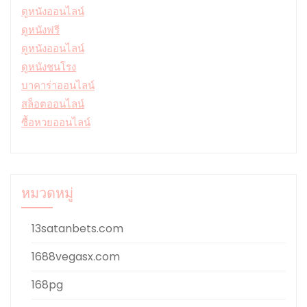
ดูหนังออนไลน์
ดูหนังฟรี
ดูหนังออนไลน์
ดูหนังชนโรง
บาคาร่าออนไลน์
สล็อตออนไลน์
ซื้อหวยออนไลน์
หมวดหมู่
13satanbets.com
1688vegasx.com
168pg