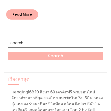
Read
Read More
More
Search
for:
Search
เรื่องล่าสุด
Hengjing168 10 สิงหา 69 เครดิตฟรี หวยออนไลน์
อัตราจ่ายมากที่สุด ของไทย สมาชิกใหม่รับ 50% กล่อง
สุ่มเฮงเฮง รับเครดิตฟรี ไลฟ์สด สล็อต ยิงปลา กีฬา ไพ่
เครดิตฟรี เกมสล็อตหลายร้อยแบบ Top 2 by Kelli