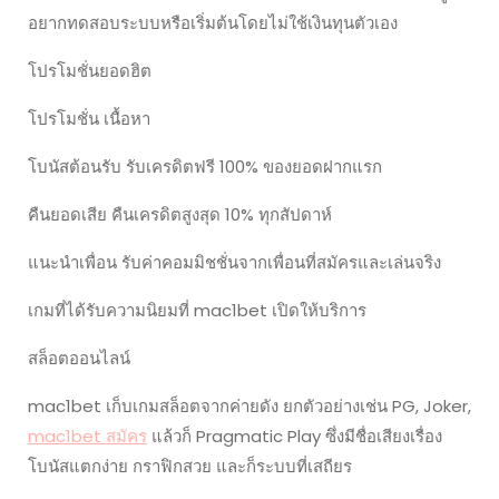
อยากทดสอบระบบหรือเริ่มต้นโดยไม่ใช้เงินทุนตัวเอง
โปรโมชั่นยอดฮิต
โปรโมชั่น เนื้อหา
โบนัสต้อนรับ รับเครดิตฟรี 100% ของยอดฝากแรก
คืนยอดเสีย คืนเครดิตสูงสุด 10% ทุกสัปดาห์
แนะนำเพื่อน รับค่าคอมมิชชั่นจากเพื่อนที่สมัครและเล่นจริง
เกมที่ได้รับความนิยมที่ mac1bet เปิดให้บริการ
สล็อตออนไลน์
mac1bet เก็บเกมสล็อตจากค่ายดัง ยกตัวอย่างเช่น PG, Joker,
mac1bet สมัคร
แล้วก็ Pragmatic Play ซึ่งมีชื่อเสียงเรื่อง
โบนัสแตกง่าย กราฟิกสวย และก็ระบบที่เสถียร