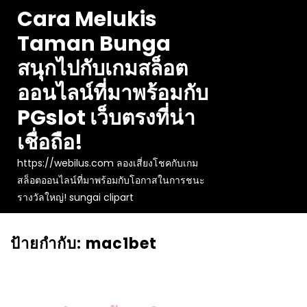
Skip
Cara Melukis
to
Taman Bunga
content
สนุกไปกับเกมสล็อต
ออนไลน์ที่มาพร้อมกับ
PGslot เว็บตรงที่น่า
เชื่อถือ!
https://webilus.com ลองเสี่ยงโชคกับเกม
สล็อตออนไลน์ที่มาพร้อมกับโอกาสในการชนะ
รางวัลใหญ่! sungai clipart
ป้ายกำกับ:
mac1bet