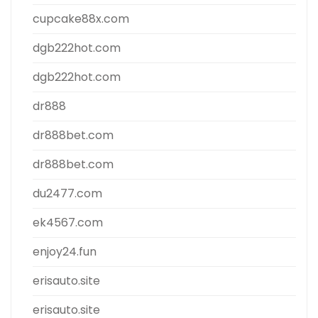
cupcake88x.com
dgb222hot.com
dgb222hot.com
dr888
dr888bet.com
dr888bet.com
du2477.com
ek4567.com
enjoy24.fun
erisauto.site
erisauto.site