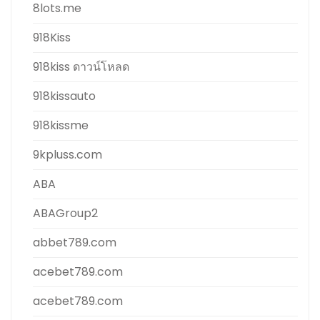
8lots.me
918Kiss
918kiss ดาวน์โหลด
918kissauto
918kissme
9kpluss.com
ABA
ABAGroup2
abbet789.com
acebet789.com
acebet789.com