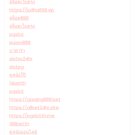
สล็อตเว็บตรง
https://judhai168.vip
สล็อต888
สล็อตเว็บตรง
pgslot
pussy888
บาคาร่า
slotxo24hr
slotpg
ดูหนังโป๊
1xbetth
pgslot
https://gaojing888.bet
https://allbet24hr.site
https://pgslotth.me
188betth
ดูหนังออนไลน์