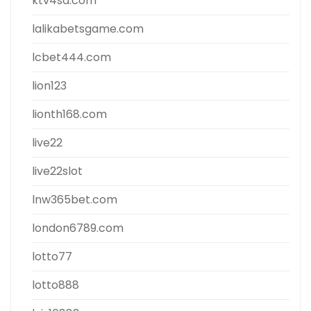
ktv4sd.com
lalikabetsgame.com
lcbet444.com
lion123
lionth168.com
live22
live22slot
lnw365bet.com
london6789.com
lotto77
lotto888