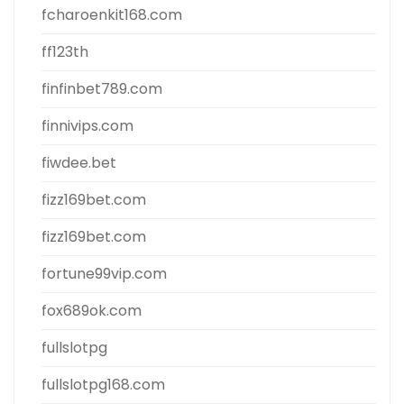
fcharoenkit168.com
ff123th
finfinbet789.com
finnivips.com
fiwdee.bet
fizz169bet.com
fizz169bet.com
fortune99vip.com
fox689ok.com
fullslotpg
fullslotpg168.com