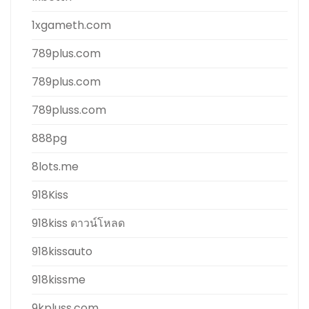
1xgameth.com
789plus.com
789plus.com
789pluss.com
888pg
8lots.me
918Kiss
918kiss ดาวน์โหลด
918kissauto
918kissme
9kpluss.com