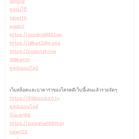
slotpg
ดูหนังโป๊
1xbetth
pgslot
https://gaojing888.bet
https://allbet24hr.site
https://pgslotth.me
188betth
ดูหนังออนไลน์
เว็บสล็อตและบาคาร่าของโครตดีเว็บนี้เล่นแล้วรวยจัดๆ
https://918kissauto.tv
ดูหนังออนไลน์
ปั่นแตก66
https://sagame168th.in
joker123