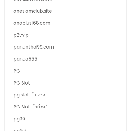
onesiamclub.site
onoplus168.com
p2vvip
pananthai99.com
panda555
PG
PG Slot
pg slot เว็บตรง
PG Slot เว็บใหม่
pg99
pgfish