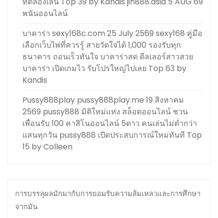
ทดลองเล่น Top 39 by Kandis jin888.asia 5 AUG 69
พนันออนไลน์
บาคาร่า sexy168c.com 25 July 2569 sexy168 คู่มือ
เลือกเว็บไพ่ที่ควรรู้ สายวัดใจได้ 1,000 รองรับทุก
ธนาคาร ถอนเร็วทันใจ บาคาร่าสด ดีลเลอร์สาวสวย
บาคาร่า เปิดเกมไว รับโปรใหญ่ไปเลย Top 63 by
Kandis
Pussy888play pussy888play.me 19 สิงหาคม
2569 pussy888 มิติใหม่แห่ง สล็อตออนไลน์ ชวน
เพื่อนรับ 100 คาสิโนออนไลน์ 5ดาว คนเล่นไม่ต่ำกว่า
แสนทุกวัน pussy888 เปิดประสบการณ์ใหม่ทันที Top
15 by Colleen
การบรรลุผลมักมากับการยอมรับความล้มเหลวและการศึกษา
จากมัน