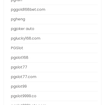
pggold168bet.com
pgheng
pgjoker auto
pglucky168.com
PGSlot
pgslot168
pgslot77
pgslot77.com
pgslot99
pgslot9999.co