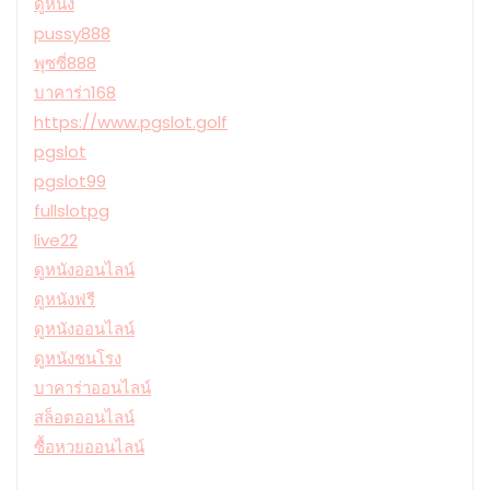
ดูหนัง
pussy888
พุซซี่888
บาคาร่า168
https://www.pgslot.golf
pgslot
pgslot99
fullslotpg
live22
ดูหนังออนไลน์
ดูหนังฟรี
ดูหนังออนไลน์
ดูหนังชนโรง
บาคาร่าออนไลน์
สล็อตออนไลน์
ซื้อหวยออนไลน์