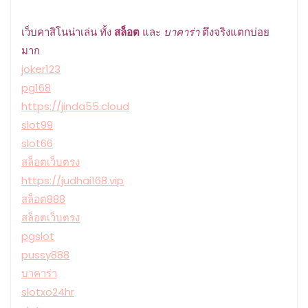
เว็บคาสิโนน่าเล่น ทั้ง
สล็อต
และ
บาคาร่า
ตึงจริงแตกบ่อย
มาก
joker123
pg168
https://jinda55.cloud
slot99
slot66
สล็อตเว็บตรง
https://judhai168.vip
สล็อต888
สล็อตเว็บตรง
pgslot
pussy888
บาคาร่า
slotxo24hr