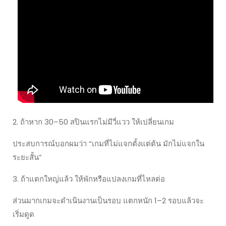
2. ถ้าหาก 30–50 สปินแรกไม่มีวี่แวว ให้เปลี่ยนเกม
ประสบการณ์บอกผมว่า “เกมที่ไม่แจกตั้งแต่ต้น มักไม่แจกใน
ระยะสั้น”
3. ถ้าแตกใหญ่แล้ว ให้พักหรือแปลงเกมที่ไหลต่อ
ส่วนมากเกมจะดำเนินงานเป็นรอบ แตกหนัก 1–2 รอบแล้วจะ
เริ่มดูด