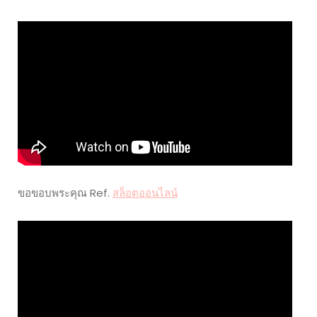
ขอขอบพระคุณ Ref.
สล็อตออนไลน์