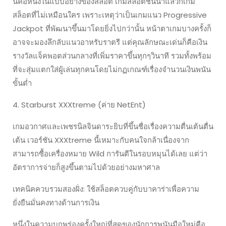
นี่คือหนึ่งในแบบอย่างของสล็อต เกมสล็อตชั้นนำแล้วก็เกม
สล็อตที่ไม่เหมือนใคร เพราะเหตุว่าเป็นเกมแนว Progressive
Jackpot ที่พัฒนาขึ้นมาโดยยิ่งไปกว่านั้น หน้าตาเกมบางครั้งก็
อาจจะมองลึกลับแนวอาหรับราตรี แต่คุณลักษณะเด่นก็คือเงิน
รางวัลแจ็คพอตส่วนกลางที่เพิ่มราคาขึ้นทุกๆวินาที รวมทั้งพร้อม
ที่จะสุ่มแตกใส่ผู้เล่นทุกคนโดยไม่กฏเกณฑ์เรื่องจำนวนเงินพนัน
ขั้นต่ำ
4. Starburst XXXtreme (ค่าย NetEnt)
เกมอวกาศและเพชรนิลจินดาระยิบที่ขึ้นชื่อเรื่องความตื่นเต้นตื่น
เต้น เวอร์ชัน XXXtreme นี้เหมาะกับคนใจกล้าเนื่องจาก
สามารถซื้อเครื่องหมาย Wild การันตีในรอบหมุนได้เลย แต่ว่า
อัตราการจ่ายก็สูงขึ้นตามไปด้วยอย่างมหาศาล
เทคนิคควบรวมสองฝั่ง: ใช้สล็อตควบคู่กับบาคาร่าเพื่อความ
ยั่งยืนมั่นคงทางด้านการเงิน
หนึ่งในความบกพร่องครั้งใหญ่ที่สุดของนักการพนันมือใหม่คือ