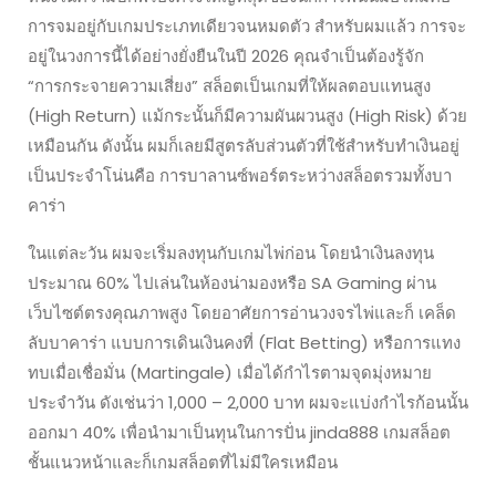
การจมอยู่กับเกมประเภทเดียวจนหมดตัว สำหรับผมแล้ว การจะ
อยู่ในวงการนี้ได้อย่างยั่งยืนในปี 2026 คุณจำเป็นต้องรู้จัก
“การกระจายความเสี่ยง” สล็อตเป็นเกมที่ให้ผลตอบแทนสูง
(High Return) แม้กระนั้นก็มีความผันผวนสูง (High Risk) ด้วย
เหมือนกัน ดังนั้น ผมก็เลยมีสูตรลับส่วนตัวที่ใช้สำหรับทำเงินอยู่
เป็นประจำโน่นคือ การบาลานซ์พอร์ตระหว่างสล็อตรวมทั้งบา
คาร่า
ในแต่ละวัน ผมจะเริ่มลงทุนกับเกมไพ่ก่อน โดยนำเงินลงทุน
ประมาณ 60% ไปเล่นในห้องน่ามองหรือ SA Gaming ผ่าน
เว็บไซต์ตรงคุณภาพสูง โดยอาศัยการอ่านวงจรไพ่และก็ เคล็ด
ลับบาคาร่า แบบการเดินเงินคงที่ (Flat Betting) หรือการแทง
ทบเมื่อเชื่อมั่น (Martingale) เมื่อได้กำไรตามจุดมุ่งหมาย
ประจำวัน ดังเช่นว่า 1,000 – 2,000 บาท ผมจะแบ่งกำไรก้อนนั้น
ออกมา 40% เพื่อนำมาเป็นทุนในการปั่น jinda888 เกมสล็อต
ชั้นแนวหน้าและก็เกมสล็อตที่ไม่มีใครเหมือน