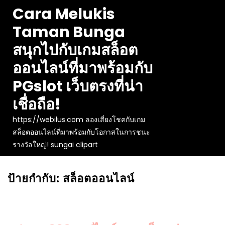
Skip
Cara Melukis
to
Taman Bunga
content
สนุกไปกับเกมสล็อต
ออนไลน์ที่มาพร้อมกับ
PGslot เว็บตรงที่น่า
เชื่อถือ!
https://webilus.com ลองเสี่ยงโชคกับเกม
สล็อตออนไลน์ที่มาพร้อมกับโอกาสในการชนะ
รางวัลใหญ่! sungai clipart
ป้ายกำกับ:
สล็อตออนไลน์