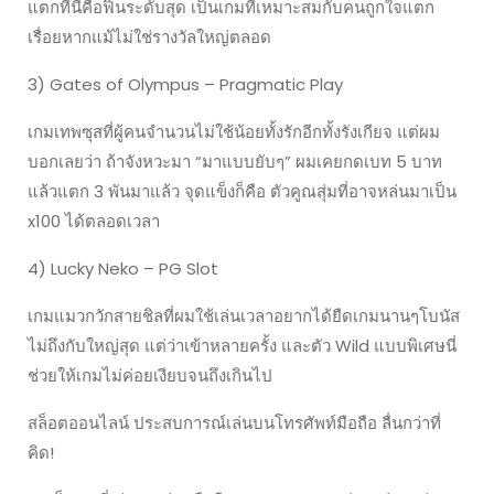
แตกทีนี่คือฟินระดับสุด เป็นเกมที่เหมาะสมกับคนถูกใจแตก
เรื่อยหากแม้ไม่ใช่รางวัลใหญ่ตลอด
3) Gates of Olympus – Pragmatic Play
เกมเทพซุสที่ผู้คนจำนวนไม่ใช้น้อยทั้งรักอีกทั้งรังเกียจ แต่ผม
บอกเลยว่า ถ้าจังหวะมา “มาแบบยับๆ” ผมเคยกดเบท 5 บาท
แล้วแตก 3 พันมาแล้ว จุดแข็งก็คือ ตัวคูณสุ่มที่อาจหล่นมาเป็น
x100 ได้ตลอดเวลา
4) Lucky Neko – PG Slot
เกมแมวกวักสายชิลที่ผมใช้เล่นเวลาอยากได้ยืดเกมนานๆโบนัส
ไม่ถึงกับใหญ่สุด แต่ว่าเข้าหลายครั้ง และตัว Wild แบบพิเศษนี่
ช่วยให้เกมไม่ค่อยเงียบจนถึงเกินไป
สล็อตออนไลน์ ประสบการณ์เล่นบนโทรศัพท์มือถือ ลื่นกว่าที่
คิด!