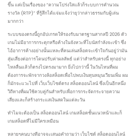
ขึ้น แต่เป็นเรื่องของ “ความโปร่งใสแล้วก็ระบบการคำนวณ
รางวัล (RTP)” ที่รู้สึกได้แจ่มแจ้งว่ายุว่ากล่าวธรรมกับผู้เล่น
มากกว่า
ระบบของตรงนี้ถูกอัปเกรดให้รองรับมาตรฐานสากลปี 2026 ตัว
เกมไม่มีอาการกระตุกหรือค้างในจังหวะที่โบนัสกำลังจะเข้า ซึ่ง
ไอ้อาการค้างอย่างนั้นแหละที่คนเล่นสล็อตจะเข้าใจกันอยู่ว่ามัน
สุ่มเสี่ยงต่อการโดนปรับค่าผลลัพธ์ แต่ว่าสำหรับตรงนี้ ทุกอย่าง
ไหลลื่นแล้วก็ตรงไปตรงมามาก ยิ่งไปกว่านี้ ในวันไหนที่ผม
ต้องการจะพักจากวงล้อสล็อตเพื่อไปพบเงินทุนหมุนเวียนเพิ่ม ผม
ก็มักจะแวะไปที่ เว็บเว็บไซต์ตรง สล็อตออนไลน์ ซึ่งเป็นอีกหนึ่ง
วิถีทางที่ผมใช้ควบคู่กันสำหรับเพื่อการกระจัดกระจายความ
เสี่ยงและก็สร้างกระแสเงินสดในแต่ละวัน
ทำไมจะต้องเป็น สล็อตออนไลน์ เกมสล็อตชั้นแนวหน้าและก็
เกมสล็อตที่ไม่มีใครเหมือน
หลายๆคนบางทีอาจจะเสนอคำถามว่า เว็บไซต์ สล็อตออนไลน์