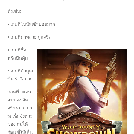
ดังเช่น:
• เกมที่โบนัสเข้าบ่อยมาก
• เกมที่ภาพสวย ถูกจริต
• เกมที่ซื้อ
ฟรีสปินคุ้ม
• เกมที่ตัวคูณ
ขึ้นเร้าใจมาก
ก่อนที่จะเล่น
แบบลงเงิน
จริง ผมสามา
รถเช็กจังหวะ
ของเกมได้
ก่อน ชี้ให้เห็น