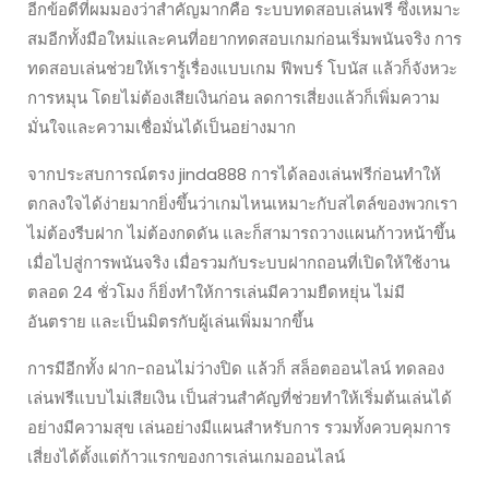
อีกข้อดีที่ผมมองว่าสำคัญมากคือ ระบบทดสอบเล่นฟรี ซึ่งเหมาะ
สมอีกทั้งมือใหม่และคนที่อยากทดสอบเกมก่อนเริ่มพนันจริง การ
ทดสอบเล่นช่วยให้เรารู้เรื่องแบบเกม ฟีพบร์ โบนัส แล้วก็จังหวะ
การหมุน โดยไม่ต้องเสียเงินก่อน ลดการเสี่ยงแล้วก็เพิ่มความ
มั่นใจและความเชื่อมั่นได้เป็นอย่างมาก
จากประสบการณ์ตรง jinda888 การได้ลองเล่นฟรีก่อนทำให้
ตกลงใจได้ง่ายมากยิ่งขึ้นว่าเกมไหนเหมาะกับสไตล์ของพวกเรา
ไม่ต้องรีบฝาก ไม่ต้องกดดัน และก็สามารถวางแผนก้าวหน้าขึ้น
เมื่อไปสู่การพนันจริง เมื่อรวมกับระบบฝากถอนที่เปิดให้ใช้งาน
ตลอด 24 ชั่วโมง ก็ยิ่งทำให้การเล่นมีความยืดหยุ่น ไม่มี
อันตราย และเป็นมิตรกับผู้เล่นเพิ่มมากขึ้น
การมีอีกทั้ง ฝาก-ถอนไม่ว่างปิด แล้วก็ สล็อตออนไลน์ ทดลอง
เล่นฟรีแบบไม่เสียเงิน เป็นส่วนสำคัญที่ช่วยทำให้เริ่มต้นเล่นได้
อย่างมีความสุข เล่นอย่างมีแผนสำหรับการ รวมทั้งควบคุมการ
เสี่ยงได้ตั้งแต่ก้าวแรกของการเล่นเกมออนไลน์