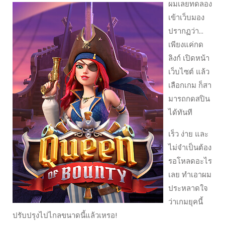
ผมเลยทดลอง
เข้าเว็บมอง
ปรากฏว่า…
เพียงแค่กด
ลิงก์ เปิดหน้า
เว็บไซต์ แล้ว
เลือกเกม ก็สา
มารถกดสปิน
ได้ทันที
เร็ว ง่าย และ
ไม่จำเป็นต้อง
รอโหลดอะไร
เลย ทำเอาผม
ประหลาดใจ
ว่าเกมยุคนี้
ปรับปรุงไปไกลขนาดนี้แล้วเหรอ!