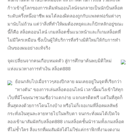
ก้าวเข้าสู่โลกของการเดิมพันออนไลน์จนกลายเป็นนักปั่นสล็อต
ระดับครึ่งหนึ่งอาชีพ ผมได้ลองผิดลองถูกกับแพลตฟอร์มต่างๆ
มานับไม่ถ้วน แต่ว่าสิ่งที่ทำให้ผมต้องหยุดและก็ปักหลักอยู่ขณะ
นี้ก็คือ สล็อตออนไลน์ เกมสล็อตชั้นแนวหน้าและก็เกมสล็อตที่
ไม่มีใครเหมือน ซึ่งเป็นผู้ให้บริการที่สร้างมิติใหม่ให้กับการทำ
เงินของผมอย่างแท้จริง
จุดเปลี่ยนจากคนเกือบหมดตัว สู่การศึกษาค้นพบมิติใหม่
แห่งแนวทางการทำเงิน สล็อต888
ย้อนกลับไปเมื่อราวๆสองปีกลาย ผมเคยอยู่ในจุดที่เรียกว่า
“ทางตัน” ของการเล่นสล็อตออนไลน์ เวลานี้ผมวิ่งเข้าใส่ทุก
เว็บที่มีโฆษณาชวนเชื่อว่าแตกง่าย แจกเครดิตฟรี แต่ในที่สุดก็
สิ้นสุดลงด้วยการโดนโกงบ้าง หรือไม่ก็เจอเกมที่ล็อคผลลัพธ์
กระทั่งเงินทุนละลายหายไปในพริบตา จนกระทั่งผมได้เปิดใจ
ลองเข้ามาสัมผัสกับสล็อต888 เกมสล็อตชั้นนำรวมทั้งเกมสล็อต
ที่ไม่ซ้ำใคร สิ่งแรกที่ผมสัมผัสได้ไม่ใช่แค่กราฟิกที่งามงดงาม