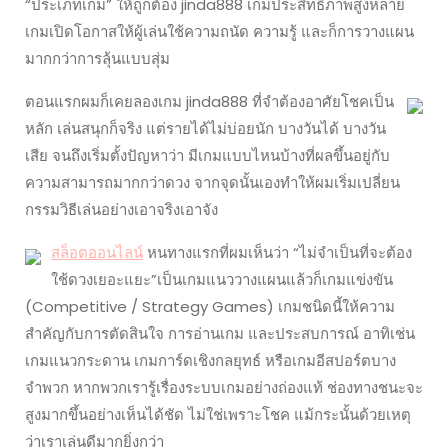
“ประเภทเกม” ให้ถูกต้อง jinda888 เกมประสิทธิภาพสูงหลาย
เกมเปิดโอกาสให้ผู้เล่นใช้ความถนัด ความรู้ และก็การวางแผน
มากกว่าการลุ้นแบบสุ่ม
ตอนแรกผมก็เคยลองเกม jinda888 ที่จำต้องอาศัยโชคเป็น
หลัก เล่นสนุกก็จริง แต่รายได้ไม่บ่อยนัก บางวันได้ บางวัน
เสีย จนถึงเริ่มตั้งปัญหาว่า มีเกมแบบไหนบ้างที่ผลขึ้นอยู่กับ
ความสามารถมากกว่าดวง จากจุดนั้นเองทำให้ผมเริ่มเปลี่ยน
กรรมวิธีเล่นอย่างเอาจริงเอาจัง
สล็อตออนไลน์
หนทางแรกที่ผมเห็นว่า “ไม่จำเป็นที่จะต้อง
ใช้ดวงเยอะแยะ”เป็นเกมแนววางแผนแล้วก็เกมแข่งขัน
(Competitive / Strategy Games) เกมชนิดนี้ให้ความ
สำคัญกับการตัดสินใจ การอ่านเกม และประสบการณ์ อาทิเช่น
เกมแนวกระดาน เกมการ์ดเชิงกลยุทธ์ หรือเกมอีสปอร์ตบาง
จำพวก หากพวกเรารู้เรื่องระบบเกมอย่างถ่องแท้ ช่องทางชนะจะ
สูงมากขึ้นอย่างเห็นได้ชัด ไม่ใช่เพราะโชค แม้กระนั้นด้วยเหตุ
ว่าเราเล่นดีมากยิ่งกว่า