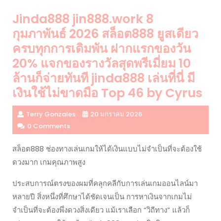
Jinda888 jin888.work 8
กุมภาพันธ์ 2026 สล็อต888 ยูสเดียว
ครบทุกการเดิมพัน ฝากแรกของวัน
20% แจกของรางวัลสุดพรีเมี่ยม 10
ล้านก็จ่ายทันที jinda888 เล่นที่นี่ มี
เงินใช้ไม่ขาดมือ Top 46 by Cyrus
Terry Gonzales
20 มกราคม 2026
0 Comments
สล็อต888 ช่องทางเล่นเกมให้ได้เงินแบบไม่จำเป็นที่จะต้องใช้
ดวงมาก เกมคุณภาพสูง
ประสบการณ์ตรงของผมที่คลุกคลีกับการเล่นเกมออนไลน์มา
หลายปี สิ่งหนึ่งที่ศึกษาได้ชัดเจนเป็น การหาเงินจากเกมไม่
จำเป็นที่จะต้องพึ่งดวงสิ่งเดียว แม้เราเลือก “วิถีทาง” แล้วก็