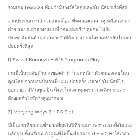
รวมเกม texas24 ที่ผมว่ามีรางวัลใหญ่และก็โบนัสมาเร็วที่สุด
จากประสบการณ์ รวมเกมสล็อต ที่ทดลองเล่นมาดูเหมือนจะทุก
ค่าย ผมขอเล่าตรงๆแบบที่ “คนเล่นจริง” คุยกัน ไม่อิง
ประชาสัมพันธ์ บอกเฉพาะตัวที่คิดว่าแตกจริงรวมทั้งกลับไปเล่น
บ่อยครั้งที่สุด
1) Sweet Bonanza – ค่าย Pragmatic Play
เกมนี้เป็นระดับตำนานของคำว่า “แจกหนัก” ตัวผมเองเคยโดน
คูณใหญ่จากบอมบ์ทอฟฟี่ 100x บ่อยครั้ง เวลาเข้าโบนัสทีไร
บอกเลยว่ามีลุ้นทุกสปิน ถึงจะไม่แตกทุกคราว แต่จังหวะแตะ
ต้องผลกำไรจัดว่าสูงมากมาย
2) Mahjong Ways 2 – PG Slot
นี่เป็นเกมที่ผมเล่นซ้ำมากที่สุดในปีที่ผ่านมา เพราะแจกทั้งในเกม
หลักรวมทั้งฟรีเกม ตัวคูณที่ไล่ขึ้นเรื่อยจาก x1 – x10 ทำให้เวลา