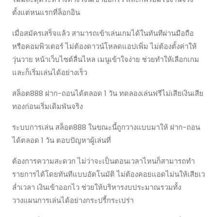
ตั้งแต่หนแรกที่ล็อกอิน
เมื่อสมัครเสร็จแล้ว สามารถเข้าเล่นเกมได้ในทันทีผ่านมือถือ
หรือคอมพิวเตอร์ ไม่ต้องดาวน์โหลดแอปเพิ่ม ไม่ต้องตั้งค่าให้
วุ่นวาย หน้าเว็บไซต์ลื่นไหล เมนูเข้าใจง่าย ช่วยทำให้เลือกเกม
และก็เริ่มเล่นได้อย่างเร็ว
สล็อต888 ฝาก-ถอนได้ตลอด 1 วัน ทดลองเล่นฟรีไม่เสียเงินเสีย
ทองก่อนเริ่มเดิมพันจริง
ระบบการเล่น สล็อต888 ในขณะนี้ถูกวางแบบมาให้ ฝาก-ถอน
ได้ตลอด 1 วัน ตอบปัญหาผู้เล่นที่
ต้องการความสะดวก ไม่ว่าจะเป็นตอนเวลาไหนก็สามารถทำ
รายการได้โดยทันทีแบบอัตโนมัติ ไม่ต้องคอยแอดไม่นให้เสียเว
ล่ำเวลา เงินเข้าออกไว ช่วยให้บริหารงบประมาณรวมทั้ง
วางแผนการเล่นได้อย่างกระปรี้กระเปร่า