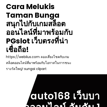
Skip
Cara Melukis
to
Taman Bunga
content
สนุกไปกับเกมสล็อต
ออนไลน์ที่มาพร้อมกับ
PGslot เว็บตรงที่น่า
เชื่อถือ!
https://webilus.com ลองเสี่ยงโชคกับเกม
สล็อตออนไลน์ที่มาพร้อมกับโอกาสในการชนะ
รางวัลใหญ่! sungai clipart
Sexyauto168 เว็บบา