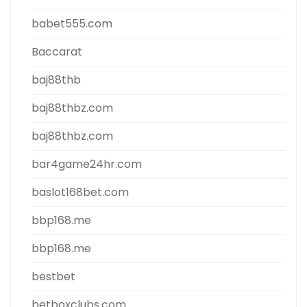
babet555.com
Baccarat
baj88thb
baj88thbz.com
baj88thbz.com
bar4game24hr.com
baslot168bet.com
bbp168.me
bbp168.me
bestbet
betboxclubs.com