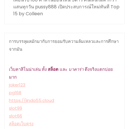
แสนทุกวัน pussy888 เปิดประสบการณ์ใหม่ทันที Top
15 by Colleen
การบรรลุผลมักมากับการยอมรับความล้มเหลวและการศึกษา
จากมัน
เว็บคาสิโนน่าเล่น ทั้ง
สล็อต
และ
บาคาร่า
ตึงจริงแตกบ่อย
มาก
joker123
pg168
https://jinda55.cloud
slot99
slot66
สล็อตเว็บตรง