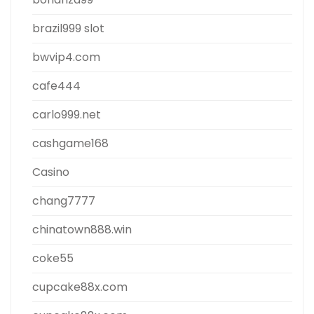
brazil999 slot
bwvip4.com
cafe444
carlo999.net
cashgame168
Casino
chang7777
chinatown888.win
coke55
cupcake88x.com