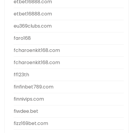
etbet16888.com
etbet16888.com
eu369clubs.com
faro168
fcharoenkit168.com
fcharoenkit168.com
ff123th
finfinbet789.com
finnivips.com
fiwdee.bet
fizz169bet.com