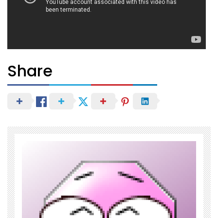
Share