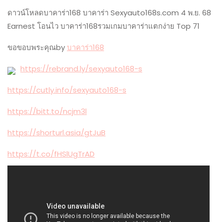
ดาวน์โหลดบาคาร่า168 บาคาร่า Sexyauto168s.com 4 พ.ย. 68
Earnest โอนไว บาคาร่า168รวมเกมบาคาร่าแตกง่าย Top 71
ขอขอบพระคุณby
บาคาร่า168
https://rebrand.ly/sexyauto168-s
https://cutly.info/sexyauto168-s
https://bitt.to/ncjm3l
https://shorturl.asia/gtJuB
https://t.co/fHSlUgTrAD