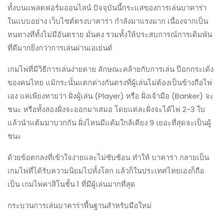
ทั้งบนแพลตฟอร์มออนไลน์ ปัจจุบันนี้กระแสของการเล่นบาคาร่า
ในแบบอย่าง เว็บไซต์ตรงบาคาร่า กำลังมาแรงมาก เนื่องจากเป็น
หนทางที่ทั้งไม่มีอันตราย มั่นคง รวมทั้งให้ประสบการณ์การเดิมพัน
ที่ดีมากยิ่งกว่าการเล่นผ่านเอเย่นต์
เกมไพ่ที่มีวิธีการเล่นง่ายดาย ลักษณะคล้ายกับการเล่น ป๊อกกระเด้ง
ของคนไทย แม้กระนั้นแตกต่างกันตรงที่ผู้เล่นไม่ต้องเป็นข้างถือไพ่
เอง แค่เพียงทายว่า ฝั่งผู้เล่น (Player) หรือ ฝั่งเจ้ามือ (Banker) จะ
ชนะ หรือทั้งสองฝั่งจะออกมาเสมอ โดยแต่ละฝั่งจะได้ไพ่ 2-3 ใบ
แล้วนำแต้มมาบวกกัน ฝั่งไหนมีแต้มใกล้เคียง 9 เยอะที่สุดจะเป็นผู้
ชนะ
ด้วยข้อตกลงที่เข้าใจง่ายและไม่ซับซ้อน ทำให้ บาคาร่า กลายเป็น
เกมไพ่ที่ได้รับความนิยมไปทั้งโลก แล้วก็ในประเทศไทยเองก็ถือ
เป็น เกมไพ่คาสิโนชั้น 1 ที่มีผู้เล่นมากที่สุด
กระบวนการเล่นบาคาร่าพื้นฐานสำหรับมือใหม่