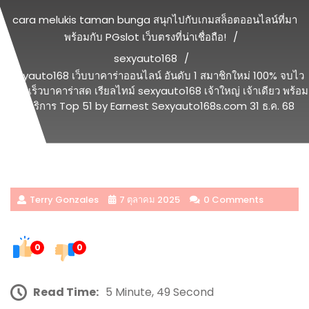
cara melukis taman bunga สนุกไปกับเกมสล็อตออนไลน์ที่มา
พร้อมกับ PGslot เว็บตรงที่น่าเชื่อถือ!
sexyauto168
Sexyauto168 เว็บบาคาร่าออนไลน์ อันดับ 1 สมาชิกใหม่ 100% จบไว
ได้เงินเร็วบาคาร่าสด เรียลไทม์ sexyauto168 เจ้าใหญ่ เจ้าเดียว พร้อม
ให้บริการ Top 51 by Earnest Sexyauto168s.com 31 ธ.ค. 68
Terry Gonzales
7 ตุลาคม 2025
0 Comments
0
0
Read Time:
5 Minute, 49 Second