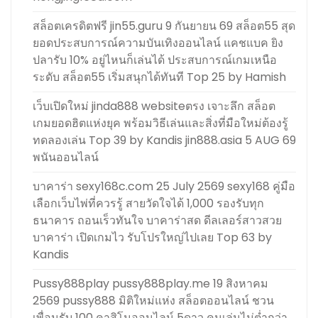
สล็อตเครดิตฟรี jin55.guru 9 กันยายน 69 สล็อต55 สุด
ยอดประสบการณ์ความบันเทิงออนไลน์ แคชแบค ยิง
ปลารับ 10% อยู่ไหนก็เล่นได้ ประสบการณ์เกมเหนือ
ระดับ สล็อต55 เริ่มสนุกได้ทันที Top 25 by Hamish
เว็บเปิดใหม่ jinda888 websiteตรง เจาะลึก สล็อต
เกมยอดฮิตแห่งยุค พร้อมวิธีเล่นและสิ่งที่มือใหม่ต้องรู้
ทดลองเล่น Top 39 by Kandis jin888.asia 5 AUG 69
พนันออนไลน์
บาคาร่า sexy168c.com 25 July 2569 sexy168 คู่มือ
เลือกเว็บไพ่ที่ควรรู้ สายวัดใจได้ 1,000 รองรับทุก
ธนาคาร ถอนเร็วทันใจ บาคาร่าสด ดีลเลอร์สาวสวย
บาคาร่า เปิดเกมไว รับโปรใหญ่ไปเลย Top 63 by
Kandis
Pussy888play pussy888play.me 19 สิงหาคม
2569 pussy888 มิติใหม่แห่ง สล็อตออนไลน์ ชวน
เพื่อนรับ 100 คาสิโนออนไลน์ 5ดาว คนเล่นไม่ต่ำกว่า