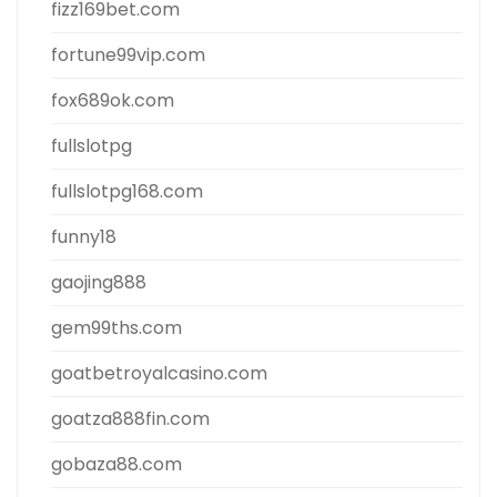
fizz169bet.com
fortune99vip.com
fox689ok.com
fullslotpg
fullslotpg168.com
funny18
gaojing888
gem99ths.com
goatbetroyalcasino.com
goatza888fin.com
gobaza88.com