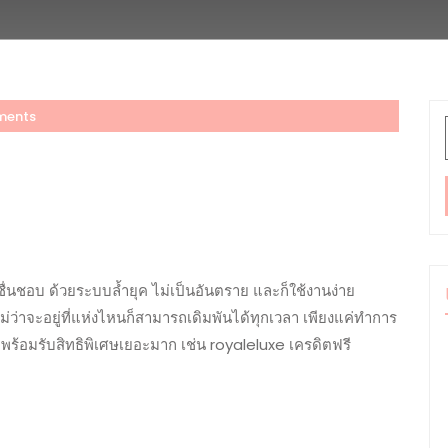
ments
่ชื่นชอบ ด้วยระบบล้ำยุค ไม่เป็นอันตราย และก็ใช้งานง่าย
่ว่าจะอยู่ที่แห่งไหนก็สามารถเดิมพันได้ทุกเวลา เพียงแค่ทำการ
 พร้อมรับสิทธิพิเศษเยอะมาก เช่น royaleluxe เครดิตฟรี