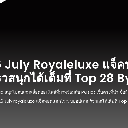
6 July Royaleluxe แจ็
็วสนุกได้เต็มที่ Top 28
นุกไปกับเกมสล็อตออนไลน์ที่มาพร้อมกับ PGslot เว็บตรงที่น่าเชื่อถื
26 July royaleluxe แจ็คพอตแตกไวระบบอัปเดตเร็วสนุกได้เต็มที่ Top