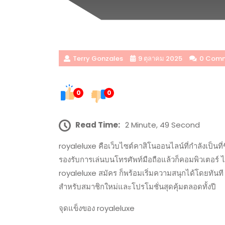
Terry Gonzales
9 ตุลาคม 2025
0 Com
0
0
Read Time:
2 Minute, 49 Second
royaleluxe คือเว็บไซต์คาสิโนออนไลน์ที่กำลังเป็นที
รองรับการเล่นบนโทรศัพท์มือถือแล้วก็คอมพิวเตอร์ ไม
royaleluxe สมัคร ก็พร้อมเริ่มความสนุกได้โดยทันที
สำหรับสมาชิกใหม่และโปรโมชั่นสุดคุ้มตลอดทั้งปี
จุดแข็งของ royaleluxe