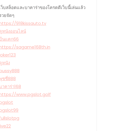
เว็บสล็อตและบาคาร่าของโครตดีเว็บนี้เล่นแล้ว
รวยจัดๆ
https://918kissauto.tv
ดูหนังออนไลน์
ปั่นแตก66
https://sagame168th.in
joker123
ดูหนัง
pussy888
พุซซี่888
บาคาร่า168
https://www.pgslot.golf
pgslot
pgslot99
fullslotpg
live22