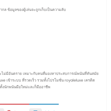
 ข้อมูลของผู้เล่นจะถูกเก็บเป็นความลับ
ะไม่มีอันตราย เหมาะกับคนที่มองหาประสบการณ์พนันที่ทันสมัย
uxe เข้าระบบ ที่รวดเร็ว รวมทั้งโปรโมชั่น royaleluxe เครดิต
าทั้งนักพนันมือใหม่และก็มืออาชีพ