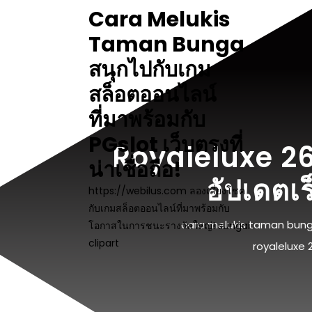
Skip
Cara Melukis
to
content
Taman Bunga
สนุกไปกับเกม
สล็อตออนไลน์
ที่มาพร้อมกับ
PGslot เว็บตรงที่
Royaleluxe 2
น่าเชื่อถือ!
อัปเดตเร
https://webilus.com ลองเสี่ยงโชค
กับเกมสล็อตออนไลน์ที่มาพร้อมกับ
cara melukis taman bunga ส
โอกาสในการชนะรางวัลใหญ่! sungai
clipart
royaleluxe 