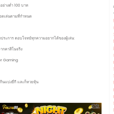
ย่างต่ำ 100 บาท
ียอดเล่นตามที่กำหนด
นาประการ ตอบโจทย์ทุกความอยากได้ของผู้เล่น:
จากคาสิโนจริง
ker Gaming
นแบ่งยี่กี และก็หวยหุ้น