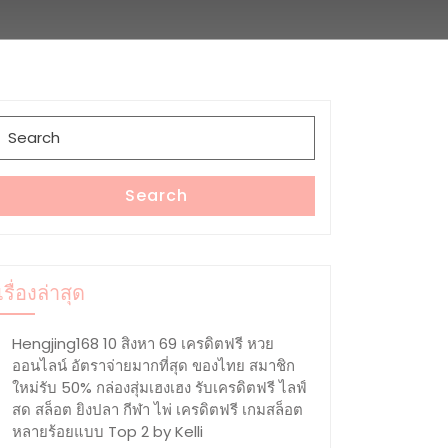
Search
for:
Search
เรื่องล่าสุด
Hengjing168 10 สิงหา 69 เครดิตฟรี หวย
ออนไลน์ อัตราจ่ายมากที่สุด ของไทย สมาชิก
ใหม่รับ 50% กล่องสุ่มเฮงเฮง รับเครดิตฟรี ไลฟ์
สด สล็อต ยิงปลา กีฬา ไพ่ เครดิตฟรี เกมสล็อต
หลายร้อยแบบ Top 2 by Kelli