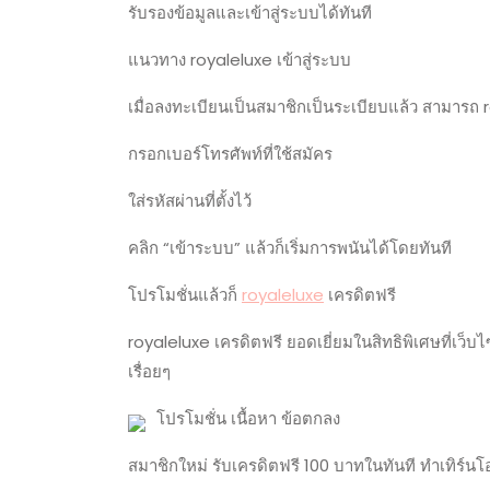
รับรองข้อมูลและเข้าสู่ระบบได้ทันที
แนวทาง royaleluxe เข้าสู่ระบบ
เมื่อลงทะเบียนเป็นสมาชิกเป็นระเบียบแล้ว สามารถ royal
กรอกเบอร์โทรศัพท์ที่ใช้สมัคร
ใส่รหัสผ่านที่ตั้งไว้
คลิก “เข้าระบบ” แล้วก็เริ่มการพนันได้โดยทันที
โปรโมชั่นแล้วก็
royaleluxe
เครดิตฟรี
royaleluxe เครดิตฟรี ยอดเยี่ยมในสิทธิพิเศษที่เว็บไ
เรื่อยๆ
โปรโมชั่น เนื้อหา ข้อตกลง
สมาชิกใหม่ รับเครดิตฟรี 100 บาทในทันที ทำเทิร์นโอ