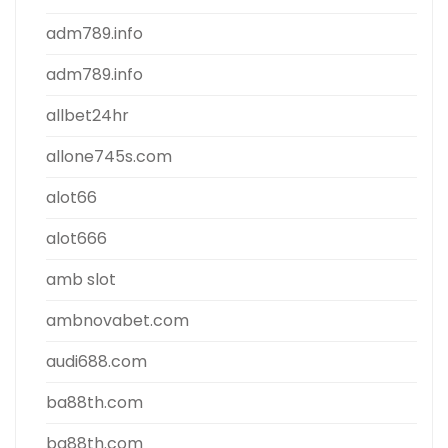
adm789.info
adm789.info
allbet24hr
allone745s.com
alot66
alot666
amb slot
ambnovabet.com
audi688.com
ba88th.com
ba88th.com