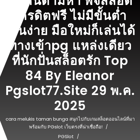
ทุกคนตามหา พีจีสล็อต
เครดิตฟรี ไม่มีขั้นต่ำ
เล่นง่าย มือใหม่ก็เล่นได้
ทางเข้าpg แหล่งเดียว
ที่นักปั่นสล็อตรัก Top
84 By Eleanor
Pgslot77.site 29 พ.ค.
2025
cara melukis taman bunga สนุกไปกับเกมสล็อตออนไลน์ที่มา
พร้อมกับ PGslot เว็บตรงที่น่าเชื่อถือ!
PGSlot