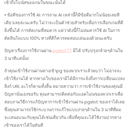
เข้าถึงโบนัสของเกมในขณะนั้นได้
• ข้อดีของการใช้ AI: การถาม AI เหล่านี้ก็มีข้อดีมากไม่น้อยเลยที
เดียวเลยล่ะนะครับ ไม่ว่าจะเป็นตัวช่วยสำหรับเพื่อการเลือกเกมที่ดี
ยิ่งขึ้นได้ การคัดเกมที่สมควร แต่ว่าดังนี้ก็ไม่สมควรใช้ AI ในการ
ตัดสินใจแบบ 100% ทางที่ดีก็ควรทดสอบเล่นเองด้วยนะครับ
ปัญหาเรื่องการใช้งานผ่าน
pgslot77
มิได้ ปรับปรุงกล้วยๆด้านใน
3 นาทีแค่นั้น!
ถ้าคุณเข้าใช้งานผ่านทางเข้าpg ของพวกเราแล้วพบว่า ไม่อาจจะ
เข้าใช้งานได้ หากทางเว็บของเรามิได้มีการแจ้งถึงการเปลี่ยนแปลง
ลิงก์ URL อะไรก็ตามทั้งสิ้น หมายความว่า การเข้าใช้งานของคุณมี
ปัญหานั่นเองขอรับ คุณสามารถติดต่อกับแอดไม่นของพวกเราเพื่อ
สอบถามวิธีการแก้ปัญหาการเข้าใช้งานผ่าน pgslot ของเราได้เลย
ซึ่งคุณสามารถใช้กระบวนการแก้ไขแบบง่ายๆด้านใน 3 นาทีที่ผม
จะเสนอแนะกับคุณได้เช่นเดียวกัน เพื่อที่คุณจะได้ใช้งานปากทาง
เข้าของเราได้ในทันที