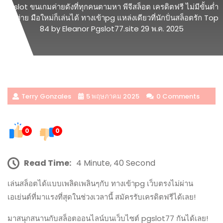
Pgslot ขนเกมค่ายดังที่ทุกคนตามหา พีจีสล็อต เครดิตฟรี ไม่มีขั้นต่ำ
เล่นง่าย มือใหม่ก็เล่นได้ ทางเข้าpg แหล่งเดียวที่นักปั่นสล็อตรัก Top
84 by Eleanor Pgslot77.site 29 พ.ค. 2025
Terry Gonzales
5 พฤษภาคม 2025
0 Comments
0
0
Read Time:
4 Minute, 40 Second
เล่นสล็อตได้แบบเพลิดเพลินๆกับ ทางเข้าpg เว็บตรงไม่ผ่าน
เอเย่นต์ที่มาแรงที่สุดในช่วงเวลานี้ สมัครรับเครดิตฟรีได้เลย!
มาสนุกสนานกับสล็อตออนไลน์บนเว็บไซต์ pgslot77 กันได้เลย!