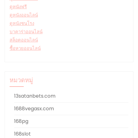
ดูหนังฟรี
ดูหนังออนไลน์
ดูหนังชนโรง
บาคาร่าออนไลน์
สล็อตออนไลน์
ซื้อหวยออนไลน์
หมวดหมู่
13satanbets.com
1688vegasx.com
168pg
168slot