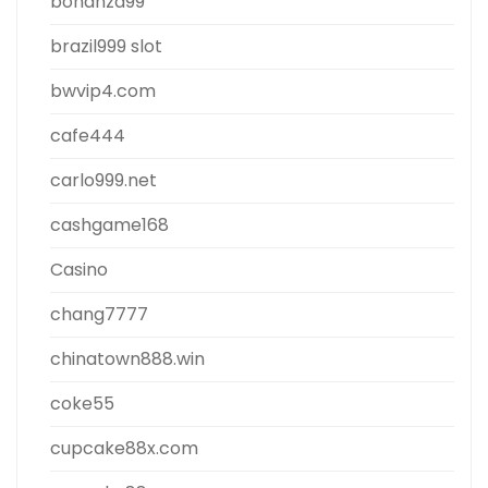
bonanza99
brazil999 slot
bwvip4.com
cafe444
carlo999.net
cashgame168
Casino
chang7777
chinatown888.win
coke55
cupcake88x.com