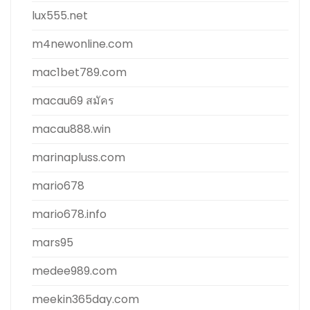
lux555.net
m4newonline.com
mac1bet789.com
macau69 สมัคร
macau888.win
marinapluss.com
mario678
mario678.info
mars95
medee989.com
meekin365day.com