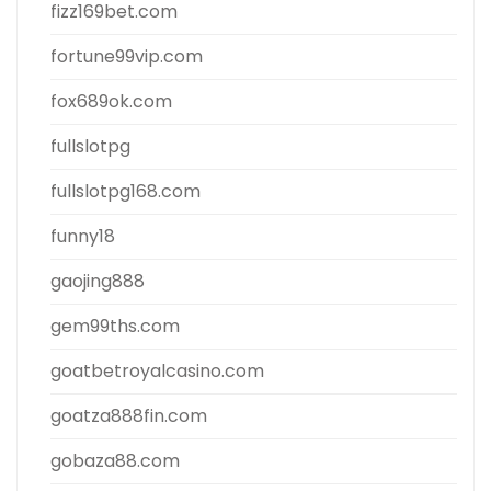
fizz169bet.com
fortune99vip.com
fox689ok.com
fullslotpg
fullslotpg168.com
funny18
gaojing888
gem99ths.com
goatbetroyalcasino.com
goatza888fin.com
gobaza88.com