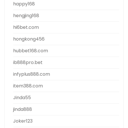
happy168
hengjing168
hi6bet.com
hongkong456
hubbet168.com
ib888pro.bet
infyplus888.com
item388.com
Jinda55
jinda888
Joker123