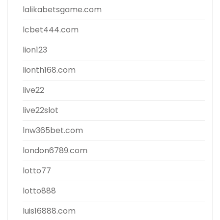
lalikabetsgame.com
lcbet444.com
lion123
lionth168.com
live22
live22slot
lnw365bet.com
london6789.com
lotto77
lotto888
luis16888.com