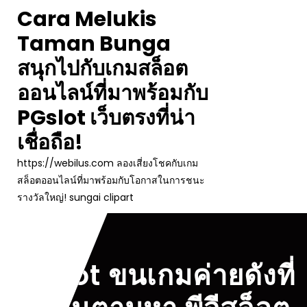
Skip
Cara Melukis
to
Taman Bunga
content
สนุกไปกับเกมสล็อต
ออนไลน์ที่มาพร้อมกับ
PGslot เว็บตรงที่น่า
เชื่อถือ!
https://webilus.com ลองเสี่ยงโชคกับเกม
สล็อตออนไลน์ที่มาพร้อมกับโอกาสในการชนะ
รางวัลใหญ่! sungai clipart
Pgslot ขนเกมค่ายดังที่