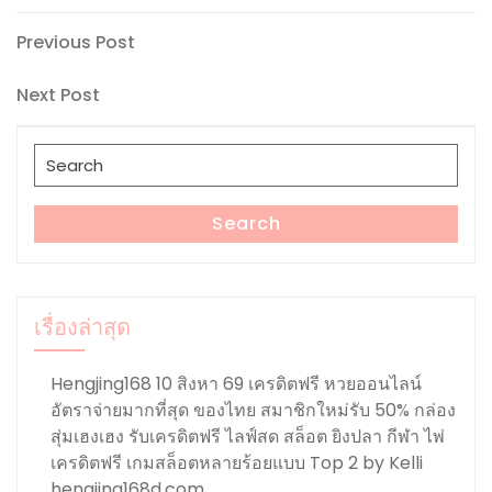
แนะแนว
Previous
Previous Post
Post
เรื่อง
Next
Next Post
Post
Search
for:
Search
เรื่องล่าสุด
Hengjing168 10 สิงหา 69 เครดิตฟรี หวยออนไลน์
อัตราจ่ายมากที่สุด ของไทย สมาชิกใหม่รับ 50% กล่อง
สุ่มเฮงเฮง รับเครดิตฟรี ไลฟ์สด สล็อต ยิงปลา กีฬา ไพ่
เครดิตฟรี เกมสล็อตหลายร้อยแบบ Top 2 by Kelli
hengjing168d.com