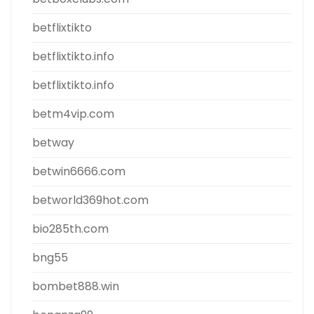
betflixtikto
betflixtikto.info
betflixtikto.info
betm4vip.com
betway
betwin6666.com
betworld369hot.com
bio285th.com
bng55
bombet888.win