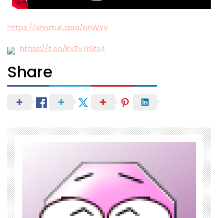
https://shorturl.asia/onWYv
https://t.co/KvZv7rSfs4
Share