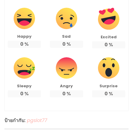
Happy
Sad
Excited
0
%
0
%
0
%
Sleepy
Angry
Surprise
0
%
0
%
0
%
ป้ายกำกับ:
pgslot77