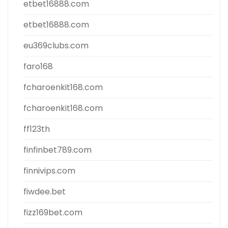
etbet16888.com
etbet16888.com
eu369clubs.com
faro168
fcharoenkit168.com
fcharoenkit168.com
ff123th
finfinbet789.com
finnivips.com
fiwdee.bet
fizz169bet.com