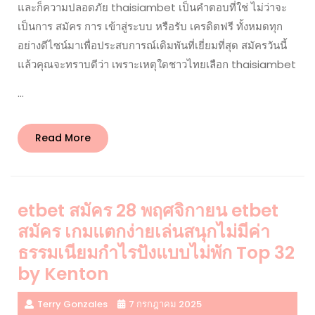
และก็ความปลอดภัย thaisiambet เป็นคำตอบที่ใช่ ไม่ว่าจะ
เป็นการ สมัคร การ เข้าสู่ระบบ หรือรับ เครดิตฟรี ทั้งหมดทุก
อย่างดีไซน์มาเพื่อประสบการณ์เดิมพันที่เยี่ยมที่สุด สมัครวันนี้
แล้วคุณจะทราบดีว่า เพราะเหตุใดชาวไทยเลือก thaisiambet
…
Read
Read More
More
etbet สมัคร 28 พฤศจิกายน etbet
สมัคร เกมแตกง่ายเล่นสนุกไม่มีค่า
ธรรมเนียมกำไรปังแบบไม่พัก Top 32
by Kenton
Terry Gonzales
7 กรกฎาคม 2025