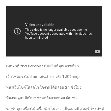
เหตุผลที่ thaisiambet เป็นเว็บที่คุณควรเลือก
เว็บไซต์ตรงไม่ผ่านเอเย่นต์ จ่ายจริง ไม่มีล็อกยูส
หน้าเว็บไซต์โหลดไว ใช้งานได้ตลอด 24 ชั่วโมง
ทีมงานดูแลมือโปร ซัพพอร์ตแชทสดแต่ละวัน
รองรับทุกเครื่องไม้เครื่องมือ ไม่ว่าจะเป็นคอมพิวเตอร์ โทรศัพท์