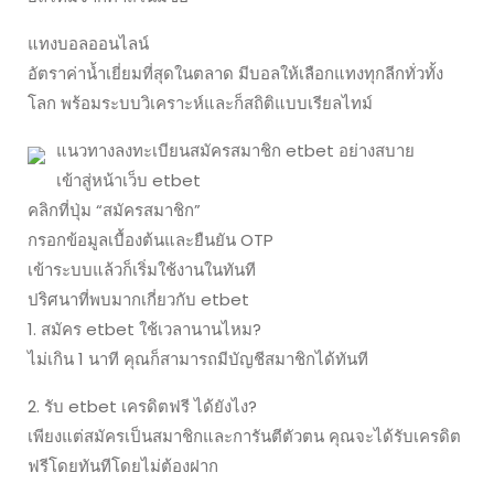
แทงบอลออนไลน์
อัตราค่าน้ำเยี่ยมที่สุดในตลาด มีบอลให้เลือกแทงทุกลีกทั่วทั้ง
โลก พร้อมระบบวิเคราะห์และก็สถิติแบบเรียลไทม์
แนวทางลงทะเบียนสมัครสมาชิก etbet อย่างสบาย
เข้าสู่หน้าเว็บ etbet
คลิกที่ปุ่ม “สมัครสมาชิก”
กรอกข้อมูลเบื้องต้นและยืนยัน OTP
เข้าระบบแล้วก็เริ่มใช้งานในทันที
ปริศนาที่พบมากเกี่ยวกับ etbet
1. สมัคร etbet ใช้เวลานานไหม?
ไม่เกิน 1 นาที คุณก็สามารถมีบัญชีสมาชิกได้ทันที
2. รับ etbet เครดิตฟรี ได้ยังไง?
เพียงแต่สมัครเป็นสมาชิกและการันตีตัวตน คุณจะได้รับเครดิต
ฟรีโดยทันทีโดยไม่ต้องฝาก