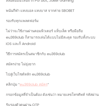
สล็อตออนไลน์จาก PG Slot, Joker Gaming
พนันกีฬา แทงบอล แทงบาส จากค่าย SBOBET
รองรับทุกแพลตฟอร์ม
ไม่ว่าจะใช้งานผ่านคอมพิวเตอร์ แท็บเล็ต หรือมือถือ
eu369club ก็สามารถเล่นได้แบบไม่มีสะดุด รองรับทั้งระบบ
iOS และก็ Android
วิธีการสมัครเป็นสมาชิกกับ eu369club
สมัครง่าย ไม่ยุ่งยาก
ไปสู่เว็บไซต์หลัก eu369club
คลิกปุ่ม “
eu369club สมัคร
“
กรอกข้อมูลที่จำเป็นต้อง ดังเช่นว่า หมายเลขโทรศัพท์ รหัสผ่าน
รับรองตัวตนผ่าน OTP