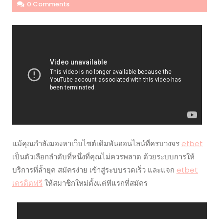
0 Comments
แม้คุณกำลังมองหาเว็บไซต์เดิมพันออนไลน์ที่ครบวงจร
etbet
เป็นตัวเลือกลำดับที่หนึ่งที่คุณไม่ควรพลาด ด้วยระบบการให้
บริการที่ล้ำยุค สมัครง่าย เข้าสู่ระบบรวดเร็ว และแจก
etbet
เครดิตฟรี
ให้สมาชิกใหม่ตั้งแต่ทีแรกที่สมัคร