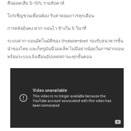
คืนยอดเสีย 5-10% รายสัปดาห์
โปรเชิญชวนเพื่อนพ้อง รับค่าคอมถาวรทุกเดือน
การคลังมั่นคง ฝาก-ถอนไว ข้างใน 5 วินาที
ระบบฝาก-ถอนอัตโนมัติของ thaisiambet รองรับธนาคารชั้น
นำของไทย และก็ทรูมันนี่วอลเล็ท ไม่มีอย่างน้อยในการฝากถอน
พร้อมระบบแจ้งเตือนอัปเดตสถานะทุกขั้นตอน