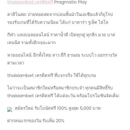
thaisiambet เครดิตฟรี
Pragmatic Play
คาสิโนสด: ถ่ายทอดสดจากบ่อนชั้นนำในเอเชียแล้วก็ยุโรป
รองรับเกมที่ได้รับความนิยม ได้แก่ บาคาร่า รูเล็ต ไฮโล
กีฬา: แทงบอลออนไลน์ ราคาน้ำดี เปิดทุกคู่ ทุกลีก มวย บาส
เทนนิส รวมทั้งอีกเยอะมาก
หวยออนไลน์: อีกทั้งไทย ลาว ยี่กี ฮานอย ระบบไว ออกรางวัล
ตามเวลา
thaisiambet เครดิตฟรี ที่แจกจริง ใช้ได้ทุกเกม
ไม่ว่าจะเป็นสมาชิกใหม่หรือสมาชิกประจำ ทุกคนมีสิทธิ์รับ
thaisiambet เครดิตฟรี ได้แต่ละวัน พร้อมโปรโมชันจัดเต็ม:
สมัครใหม่ รับโบนัสฟรี 100% สูงสุด 5,000 บาท
ฝากหนแรกของวัน รับเพิ่ม 20%