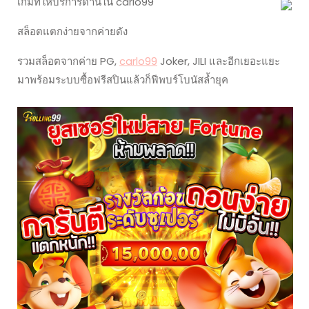
เกมที่ให้บริการด้านใน carlo99
สล็อตแตกง่ายจากค่ายดัง
รวมสล็อตจากค่าย PG,
carlo99
Joker, JILI และอีกเยอะแยะ
มาพร้อมระบบซื้อฟรีสปินแล้วก็ฟีพบร์โบนัสล้ำยุค