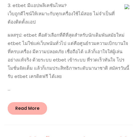
3. etbet มีแอปพลิเคชันไหม?
เว็บถูกดีไซน์ให้เหมาะกับทุกเครื่องใช้ไม้สอย ไม่จำเป็นที่
ต้องติดตั้งแอป
ผลสรุป: etbet คือตัวเลือกที่ดีที่สุดสำหรับนักเดิมพันสมัยใหม่
etbet ไม่ใช่แค่เว็บพนันทั่วไป แต่คือศูนย์รวมความเบิกบานใจ
ที่ครบเครื่อง มีความปลอดภัย เชื่อถือได้ แล้วก็เอาใจใส่ผู้เล่น
อย่างแท้จริง ด้วยระบบ etbet เข้าระบบ ที่รวดเร็วทันใจ โปร
โมชั่นจัดเต็ม แล้วก็เกมประสิทธิภาพระดับนานาชาติ สมัครวันนี้
รับ etbet เครดิตฟรี ได้เลย
…
Read
Read More
More