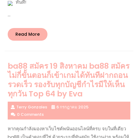
ทันที!
…
Read
Read More
More
ba88 สมัคร 19 สิงหาคม ba88 สมัคร
ไม่กี่ขั้นตอนก็เข้าเกมได้ทันทีฝากถอน
รวดเร็ว รองรับทุกบัญชีกำไรมีให้เห็น
ทุกวัน Top 64 by Eva
Terry Gonzales
6 กรกฎาคม 2025
0 Comments
หากคุณกำลังมองหาเว็บไซต์พนันออนไลน์ที่ครบ จบในที่เดียว
ba88 เป็นคำตอบที่ใช่ ด้วยระบบที่ทันสมัย ใช้งานง่าย พร้อมให้