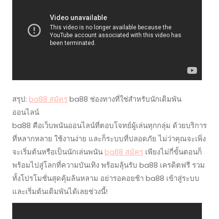
สรุป:
ba88 สมัคร
ba88 ช่องทางที่ใช่สำหรับนักเดิมพัน
ออนไลน์
ba88 คือเว็บพนันออนไลน์ที่ตอบโจทย์ผู้เล่นทุกกลุ่ม ด้วยบริการ
ที่หลากหลาย ใช้งานง่าย และก็ระบบที่ปลอดภัย ไม่ว่าคุณจะเพิ่ง
จะเริ่มต้นหรือเป็นนักเล่นพนัน
ba88 สมัคร
เพียงไม่กี่ขั้นตอนก็
พร้อมไปสู่โลกที่ความบันเทิง พร้อมลุ้นรับ ba88 เครดิตฟรี รวม
ทั้งโปรโมชั่นสุดคุ้มล้นหลาม อย่ารอคอยช้า ba88 เข้าสู่ระบบ
และเริ่มต้นเดิมพันได้เลยช่วงนี้!