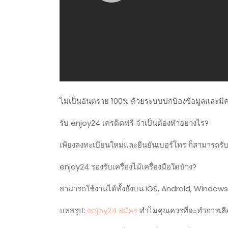
ไม่เป็นอันตราย 100% ด้วยระบบปกป้องข้อมูลและม
รับ enjoy24 เครดิตฟรี จำเป็นต้องทำอย่างไร?
เพียงลงทะเบียนใหม่และยืนยันเบอร์โทร ก็สามารถรับ
enjoy24 รองรับเครื่องไม้เครื่องมือใดบ้าง?
สามารถใช้งานได้ทั้งยังบน iOS, Android, Windo
บทสรุป:
enjoy24 สมัคร
ทำไมคุณควรที่จะทำการเลื