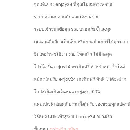
จุดเด่นของ enjoy24 ที่คุณไม่สมควรพลาด
ระบบความปลอดภัยและใช้งานง่าย
ระบบเข้ารหัสข้อมูล SSL ปลอดภัยขั้นสูงสุด
เล่นผ่านมือถือ แท็บเล็ต หรือคอมพิวเตอร์ได้ทุกระบบ
อินเตอร์เฟซใช้งานง่าย โหลดไว ไม่มีสะดุด
โปรโมชั่น enjoy24 เครดิตฟรี สำหรับสมาชิกใหม่
สมัครใหม่รับ enjoy24 เครดิตฟรี ทันที ไม่ต้องฝาก
โบนัสเพิ่มเติมเงินหนแรกสูงสุด 100%
แคมเปญคืนยอดเสียรวมทั้งลุ้นรับของขวัญทุกสัปดาห
วิธีสมัครและเข้าสู่ระบบ enjoy24 อย่างเร็ว
ขั้นตอน
enjoy24 สมัคร