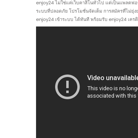
enjoy24 ไม่ใช่แค่เว็บคาสิโนทั่วไป แต่เป็นแพลตฟอร์
ระบบที่ปลอดภัย โปรโมชั่นจัดเต็ม การสมัครที่ไม่ยุ่
enjoy24 เข้าระบบ ได้ทันที พร้อมรับ enjoy24 เครดิตฟ