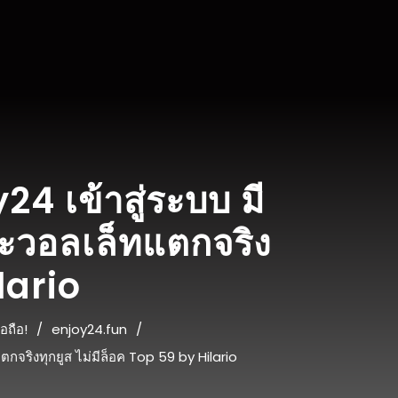
4 เข้าสู่ระบบ มี
ะวอลเล็ทแตกจริง
lario
อถือ!
enjoy24.fun
จริงทุกยูส ไม่มีล็อค Top 59 by Hilario