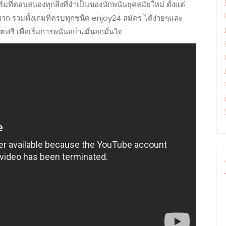
มที่ตอบสนองทุกสิ่งที่จำเป็นของนักพนันยุคสมัยใหม่ ตั้งแต่
งยาก รวมทั้งเกมที่ครบทุกชนิด enjoy24 สมัคร ได้ง่ายๆและ
รี เพื่อเริ่มการพนันอย่างมั่นอกมั่นใจ