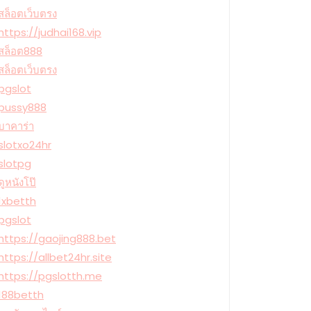
สล็อตเว็บตรง
https://judhai168.vip
สล็อต888
สล็อตเว็บตรง
pgslot
pussy888
บาคาร่า
slotxo24hr
slotpg
ดูหนังโป๊
1xbetth
pgslot
https://gaojing888.bet
https://allbet24hr.site
https://pgslotth.me
188betth