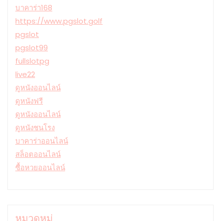
บาคาร่า168
https://www.pgslot.golf
pgslot
pgslot99
fullslotpg
live22
ดูหนังออนไลน์
ดูหนังฟรี
ดูหนังออนไลน์
ดูหนังชนโรง
บาคาร่าออนไลน์
สล็อตออนไลน์
ซื้อหวยออนไลน์
หมวดหมู่