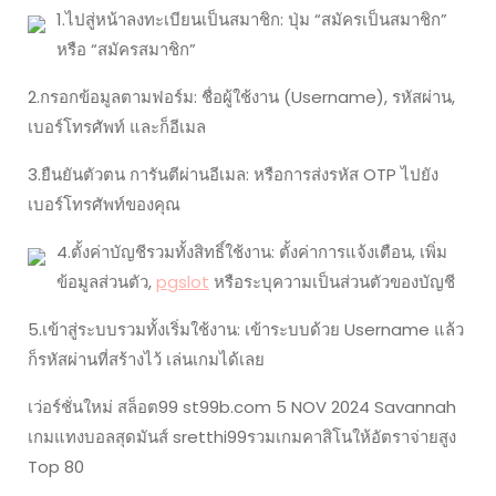
1.ไปสู่หน้าลงทะเบียนเป็นสมาชิก: ปุ่ม “สมัครเป็นสมาชิก”
หรือ “สมัครสมาชิก”
2.กรอกข้อมูลตามฟอร์ม: ชื่อผู้ใช้งาน (Username), รหัสผ่าน,
เบอร์โทรศัพท์ และก็อีเมล
3.ยืนยันตัวตน การันตีผ่านอีเมล: หรือการส่งรหัส OTP ไปยัง
เบอร์โทรศัพท์ของคุณ
4.ตั้งค่าบัญชีรวมทั้งสิทธิ์ใช้งาน: ตั้งค่าการแจ้งเตือน, เพิ่ม
ข้อมูลส่วนตัว,
pgslot
หรือระบุความเป็นส่วนตัวของบัญชี
5.เข้าสู่ระบบรวมทั้งเริ่มใช้งาน: เข้าระบบด้วย Username แล้ว
ก็รหัสผ่านที่สร้างไว้ เล่นเกมได้เลย
เว่อร์ชั่นใหม่ สล็อต99 st99b.com 5 NOV 2024 Savannah
เกมแทงบอลสุดมันส์ sretthi99รวมเกมคาสิโนให้อัตราจ่ายสูง
Top 80