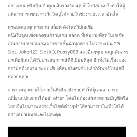
อย่างเช่น ฟรีสปิน ตัวคูณเงินรางวัล แล้วก็โบนัสเกม ซึ่งทำให้ผู้
เล่นสามารถชนะรางวัลใหญ่ได้ภายในช่วงระยะเวลาอันสั้น
ครอบคลุมทุกค่ายเกม สล็อต ดังในทวีปเอเชีย
หนึ่งในจุดแข็งของศูนย์รวมเกม สล็อต ที่เล่นง่ายที่สุดในเอเชีย
เป็นการรวบรวมเกมจากค่ายชั้นนำทุกค่าย ไม่ว่าจะเป็น PG
Slot, Joker123, SlotXO, Pussy888 และอื่นๆทุกเกมถูกคัดสรร
มาเพื่อผู้เล่นได้รับประสบการณ์ที่ดีเยี่ยมที่สุด อีกทั้งในเรื่องของ
กราฟิกที่งดงาม ระบบเสียงที่สมจริงสมจัง แล้วก็ฟีพบร์โบนัสที่
หลากหลาย
การรวมทุกค่ายไว้ภายในที่เดียวยังช่วยทำให้ผู้เล่นสามารถ
เปลี่ยนแปลงเกมได้อย่างง่ายๆ โดยไม่ต้องสมัครหลายบัญชีหรือ
โยกเงินไปมาระหว่างเว็บไซต์ต่างๆทำให้สามารถบันเทิงใจได้
อย่างสม่ำเสมอและไม่สะดุด