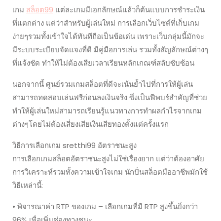
เกม
สล็อต99
แต่ละเกมมีเอกลักษณ์แล้วก็ต้นแบบการชำระเงิน
ที่แตกต่าง แต่ว่าสำหรับผู้เล่นใหม่ การเลือกเว็บไซต์ที่เก็บเกม
ง่ายๆรวมทั้งเข้าใจได้ทันทีถือเป็นข้อเด่น เพราะเว็บกลุ่มนี้มักจะ
มีระบบระเบียบจัดแจงที่ดี มีคู่มือการเล่น รวมทั้งสัญลักษณ์ต่างๆ
ที่แจ้งชัด ทำให้ไม่ต้องเสียเวลาเรียนหลักเกณฑ์สลับซับซ้อน
นอกจากนี้ ศูนย์รวมเกมสล็อตที่ดีจะเน้นย้ำไปที่การให้ผู้เล่น
สามารถทดสอบเล่นฟรีก่อนลงเงินจริง ซึ่งเป็นฟีพบร์สำคัญที่ช่วย
ทำให้ผู้เล่นใหม่สามารถเรียนรู้แนวทางการทำผลกำไรจากเกม
ต่างๆโดยไม่ต้องเสี่ยงเสียเงินเสียทองตั้งแต่ครั้งแรก
วิธีการเลือกเกม sretthi99 อัตราชนะสูง
การเลือกเกมสล็อตอัตราชนะสูงไม่ใช่เรื่องยาก แต่ว่าต้องอาศัย
การวิเคราะห์รวมทั้งความเข้าใจเกม นักปั่นสล็อตมืออาชีพมักใช้
วิธีเหล่านี้:
• พิจารณาค่า RTP ของเกม – เลือกเกมที่มี RTP สูงขึ้นยิ่งกว่า
96% เพื่อเพิ่มช่องทางชนะ