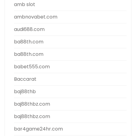
amb slot
ambnovabet.com
audi688.com
ba88th.com
ba88th.com
babet555.com
Baccarat
baj88thb
baj88thbz.com
baj88thbz.com
bar4game24hr.com