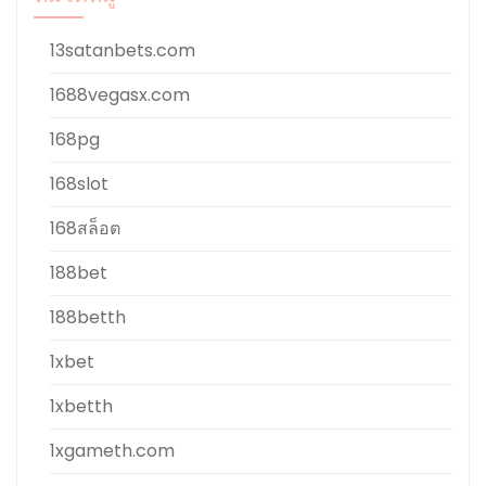
13satanbets.com
1688vegasx.com
168pg
168slot
168สล็อต
188bet
188betth
1xbet
1xbetth
1xgameth.com