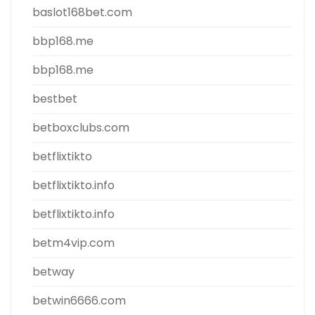
baslot168bet.com
bbp168.me
bbp168.me
bestbet
betboxclubs.com
betflixtikto
betflixtikto.info
betflixtikto.info
betm4vip.com
betway
betwin6666.com