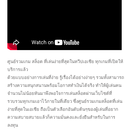
ศูนย์รวมเกม สล็อต ที่เล่นง่ายที่สุดในทวีปเอเชีย ทุกเกมที่เปิดให้
บริการแล้ว
ด้วยแบบอย่างการเล่นที่ง่าย รู้เรื่องได้อย่างง่ายๆ รวมทั้งสามารถ
สร้างความสนุกสนานพร้อมโอกาสทำเงินได้จริง ทำให้ผู้เล่นคน
จำนวนไม่น้อยหันมาพึงพอใจการเล่นสล็อตผ่านเว็บไซต์ที่
รวบรวมทุกเกมเอาไว้ภายในที่เดียว ซึ่งศูนย์รวมเกมสล็อตที่เล่น
ง่ายที่สุดในเอเชีย ถือเป็นตัวเลือกอันดับต้นๆของผู้เล่นที่อยาก
ความสบายสบายแล้วก็ความมั่นคงและยั่งยืนสำหรับในการ
ลงทุน