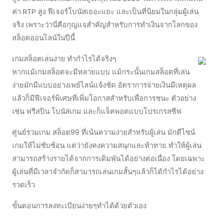
ค่า RTP สูง ฟีเจอร์โบนัสเยอะแยะ และเป็นที่นิยมในกลุ่มผู้เล่น
จริง เพราะว่านี่คือกุญแจสำคัญสำหรับการทำเงินจากโลกของ
สล็อตออนไลน์ในปีนี้
เกมสล็อตเล่นง่าย ทำกำไรได้จริงๆ
หากแม้เกมสล็อตจะมีหลายแบบ แม้กระนั้นเกมสล็อตที่เล่น
ง่ายมักมีแบบอย่างเพย์ไลน์แจ้งชัด อัตราการจ่ายเงินมีเหตุผล
แล้วก็มีฟีเจอร์พิเศษที่เพิ่มโอกาสสำหรับเพื่อการชนะ ตัวอย่าง
เช่น ฟรีสปิน โบนัสเกม และก็แจ็คพอตแบบโปรเกรสซีฟ
ศูนย์รวมเกม สล็อต99 ที่เน้นความง่ายสำหรับผู้เล่น มักดีไซน์
เกมให้ไม่ซับซ้อน แต่ว่ายังคงความสนุกและท้าทาย ทำให้ผู้เล่น
สามารถสร้างรายได้จากการเดิมพันได้อย่างต่อเนื่อง โดยเฉพาะ
ผู้เล่นที่มีเวลาจำกัดก็สามารถเล่นเกมสั้นๆแล้วก็ได้กำไรได้อย่าง
รวดเร็ว
ขั้นตอนการลงทะเบียนง่ายๆทำได้ด้วยตัวเอง