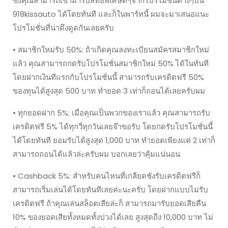
ซึ่งคุณสามารถเข้ามารับสิทธิพิเศษดีๆจากโปรโมชั่นต่างๆบน
918kissauto ได้โดยทันที และก็ในพาร์ทนี้ ผมจะมาเสนอแนะ
โปรโมชั่นที่น่าดึงดูดกันเลยครับ
• สมาชิกใหม่รับ 50%: ถ้าเกิดคุณลงทะเบียนสมัครสมาชิกใหม่
แล้ว คุณสามารถกดรับโปรโมชั่นสมาชิกใหม่ 50% ได้ในทันที
โดยฝากเงินทีแรกกับโปรโมชั่นนี้ สามารถรับเครดิตฟรี 50%
ของทุนได้สูงสุด 500 บาท ทำยอด 3 เท่าก็ถอนได้เลยครับผม
• ทุกยอดฝาก 5%: เมื่อคุณเป็นพวกของเราแล้ว คุณสามารถรับ
เครดิตฟรี 5% ได้ทุกวี่ทุกวันเลยจ๊าขอรับ โดยกดรับโปรโมชั่นนี้
ได้โดยทันที ยอมรับได้สูงสุด 1,000 บาท ทำยอดเพียงแค่ 2 เท่าก็
สามารถถอนได้แล้วล่ะครับผม บอกเลยว่าคุ้มแน่นอน
• Cashback 5%: สำหรับคนไหนที่เกลียดชังรับเครดิตฟรีก็
สามารถเริ่มเล่นได้โดยทันทีเลยค่ะนะครับ โดยฝากแบบไม่รับ
เครดิตฟรี ถ้าคุณเล่นสล็อตเสียล่ะก็ สามารถมารับยอดเสียคืน
10% ของยอดเสียทั้งหมดทั้งปวงได้เลย สูงสุดถึง 10,000 บาท ไม่