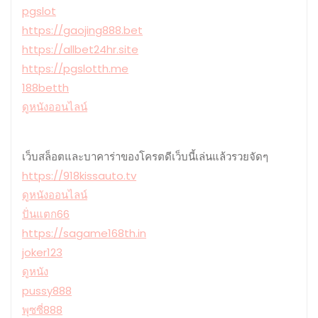
pgslot
https://gaojing888.bet
https://allbet24hr.site
https://pgslotth.me
188betth
ดูหนังออนไลน์
เว็บสล็อตและบาคาร่าของโครตดีเว็บนี้เล่นแล้วรวยจัดๆ
https://918kissauto.tv
ดูหนังออนไลน์
ปั่นแตก66
https://sagame168th.in
joker123
ดูหนัง
pussy888
พุซซี่888