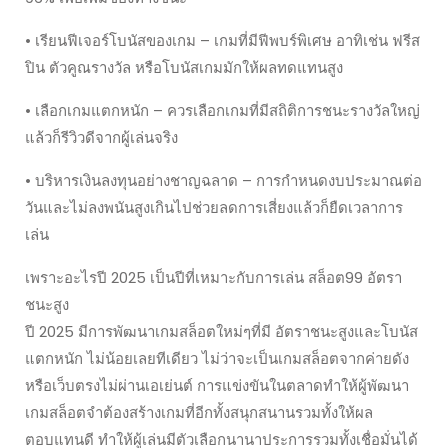
• เรียนฟีเจอร์โบนัสของเกม – เกมที่มีฟีพบร์พิเศษ อาทิเช่น ฟรีส
ปิน ตัวคูณรางวัล หรือโบนัสเกมมักให้ผลทดแทนสูง
• เลือกเกมแตกหนัก – ควรเลือกเกมที่มีสถิติการชนะรางวัลใหญ่
แล้วก็รีวิวดีจากผู้เล่นจริง
• บริหารเงินลงทุนอย่างชาญฉลาด – การกำหนดงบประมาณต่อ
วันและไม่ลงพนันสูงเกินไปช่วยลดการเสี่ยงแล้วก็ยืดเวลาการ
เล่น
เพราะอะไรปี 2025 เป็นปีที่เหมาะกับการเล่น สล็อต99 อัตรา
ชนะสูง
ปี 2025 มีการพัฒนาเกมสล็อตใหม่ๆที่มี อัตราชนะสูงและโบนัส
แตกหนัก ไม่น้อยเลยทีเดียว ไม่ว่าจะเป็นเกมสล็อตจากค่ายดัง
หรือเว็บตรงไม่ผ่านเอเย่นต์ การแข่งขันในตลาดทำให้ผู้พัฒนา
เกมสล็อตจำต้องสร้างเกมที่อีกทั้งสนุกสนานรวมทั้งให้ผล
ตอบแทนดี ทำให้ผู้เล่นมีตัวเลือกนานาประการรวมทั้งเชื่อมั่นได้