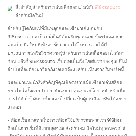
สิ่งสำคัญสำหรับการเล่นสล็อตออนไลน์กับ
918kissauto
สำหรับมือใหม่
สำหรับผู้ใดกันแน่ที่มีแพลุกลนจะเข้ามาเล่นเกมกับ
918kissauto ล่ะก็ เราก็ยินดีต้อนรับทุกคนเลยจ๊ะครับผม หาก
คุณเป็น มือใหม่ที่เพิ่งจะเข้ามาเล่นได้ไม่นาน ไม่ได้มี
ประสบการณ์หรือวิชาความรู้สำหรับการเล่นสล็อตออนไลน์มา
ก่อน แล้วก็ 918kissauto เว็บตรงเป็นเว็บไซต์แรกของคุณ ก็ไม่
จำเป็นที่จะต้องมาวิตกกังวลเลยจ้ะนะครับ เนื่องจากในพาร์ทนี้
ผมจะมาแนะนำสิ่งสำคัญที่คุณต้องทราบเมื่อเข้ามาเล่นสล็อต
ออนไลน์ครั้งแรก รับประกันเลยว่า คุณจะได้โอกาสสำหรับเพื่อ
การได้กำไรได้มากขึ้น และก็เปลี่ยนเป็นผู้เล่นมืออาชีพได้อย่าง
แน่นอน
• เลือกเว็บตรงเท่านั้น: การเลือกใช้บริการกับพวกเรา 918kiss
ถือเป็นการเริ่มที่ดีแบบสุดๆเลยล่ะครับผม มือใหม่ทุกคนควรได้