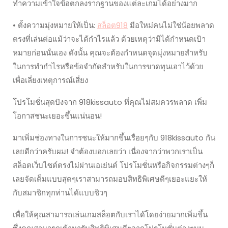
ทำความเข้าใจข้อตกลงรากฐานของแต่ละเกมได้อย่างมาก
• ตั้งความมุ่งหมายให้เป็น:
สล็อต918
มือใหม่คนไม่ใช่น้อยพลาด
ตรงที่เล่นต่อแม้ว่าจะได้กำไรแล้ว ด้วยเหตุว่ามิได้กำหนดเป้า
หมายก่อนนั่นเอง ดังนั้น คุณจะต้องกำหนดจุดมุ่งหมายสำหรับ
ในการทำกำไรหรือข้อจำกัดสำหรับในการขาดทุนเอาไว้ด้วย
เพื่อเลี่ยงเหตุการณ์เสี่ยง
โปรโมชั่นสุดปังจาก 918kissauto ที่คุณไม่สมควรพลาด เพิ่ม
โอกาสชนะเยอะขึ้นแน่นอน!
มาเพิ่มช่องทางในการชนะให้มากขึ้นเรื่อยๆกับ 918kissauto กัน
เลยดีกว่าครับผม! จำต้องบอกเลยว่า เนื่องจากว่าพวกเราเป็น
สล็อตเว็บไซต์ตรงไม่ผ่านเอเย่นต์ โปรโมชั่นหรือกิจกรรมต่างๆก็
เลยจัดเต็มแบบสุดๆเราสามารถมอบสิทธิพิเศษดีๆเยอะแยะให้
กับสมาชิกทุกท่านได้แบบชิวๆ
เพื่อให้คุณสามารถเล่นเกมสล็อตกับเราได้โดยง่ายมากเพิ่มขึ้น