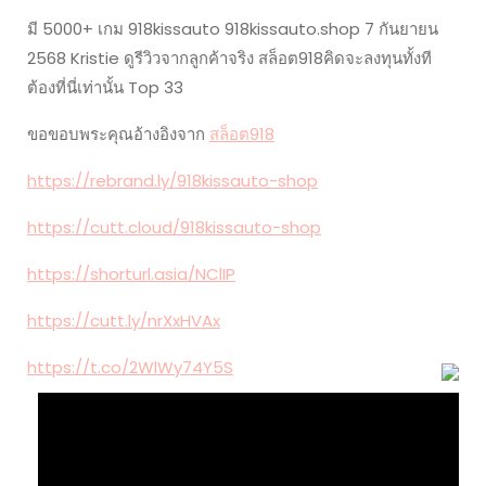
มี 5000+ เกม 918kissauto 918kissauto.shop 7 กันยายน
2568 Kristie ดูรีวิวจากลูกค้าจริง สล็อต918คิดจะลงทุนทั้งที
ต้องที่นี่เท่านั้น Top 33
ขอขอบพระคุณอ้างอิงจาก
สล็อต918
https://rebrand.ly/918kissauto-shop
https://cutt.cloud/918kissauto-shop
https://shorturl.asia/NClIP
https://cutt.ly/nrXxHVAx
https://t.co/2WlWy74Y5S