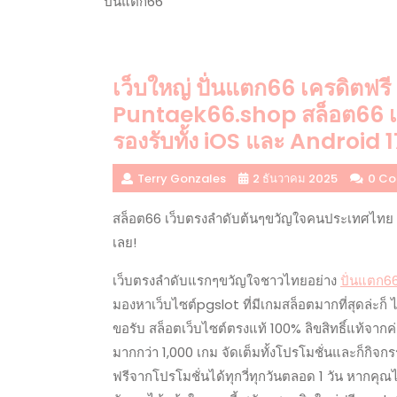
ปั่นแตก66
เว็บใหญ่ ปั่นแตก66 เครดิตฟร
Puntaek66.shop สล็อต66 เว็บใ
รองรับทั้ง iOS และ Android 
Terry Gonzales
2 ธันวาคม 2025
0 C
สล็อต66 เว็บตรงลำดับต้นๆขวัญใจคนประเทศไทย จั
เลย!
เว็บตรงลำดับแรกๆขวัญใจชาวไทยอย่าง
ปั่นแตก6
มองหาเว็บไซต์pgslot ที่มีเกมสล็อตมากที่สุดล่ะก็
ขอรับ สล็อตเว็บไซต์ตรงแท้ 100% ลิขสิทธิ์แท้จาก
มากกว่า 1,000 เกม จัดเต็มทั้งโปรโมชั่นและก็กิจ
ฟรีจากโปรโมชั่นได้ทุกวี่ทุกวันตลอด 1 วัน หากคุ