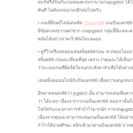
พบร์ฟรีสปินกับเกมของพวกเราบางเกมpgslot ได้โด
ทันที ไม่ต้องรอนานๆอีกต่อไปครับ
• เกมที่มีเพย์ไลน์เด่นชัด:
ปั่นแตก66
เกมปั่นแตก66 ท
มีข้อตกลงขวานผ่าซาก เกมpgslot กลุ่มนี้นี่แห
พนันได้อย่างรวดเร็วทันใจแน่นอน
• ดูรีวิวหรือทดลองเล่นสล็อต66ก่อน: หากคุณไม่อยา
สล็อต66 ก่อนจะเยี่ยมที่สุด เพราะว่าคุณจะได้เห็นก
ว่าจะเจอเกมที่ผิดจิตใจจนกระทั่งพาหัวเสียได้อย่าง
เล่นสล็อตออนไลน์กับปั่นแตก66 เพื่อความสนุกสนา
มีหลายคนสงสัยว่า pgslot นั้น สามารถเล่นเพื่อความ
ว่า ได้แน่ๆ! เนื่องจากว่าเกมปั่นแตก66 ของเรานั้นก็
โฟกัสกับแนวทางการทำกำไรมากนัก การเล่นpgslot 
เนื่องจากคุณจะสามารถเล่นเกมปั่นแตก66 ได้อย่างม
กำไรให้ปวดศีรษะ คลิกเข้ามาผ่านปั่นแตก66 ปากท