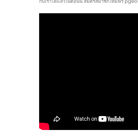
กับเราได้แล้วในตอนนี้ สมัครสมาชิกใหม่ฟรี pgslo