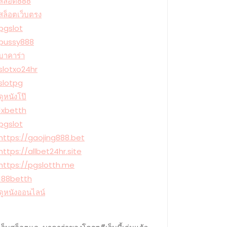
สล็อต888
สล็อตเว็บตรง
pgslot
pussy888
บาคาร่า
slotxo24hr
slotpg
ดูหนังโป๊
1xbetth
pgslot
https://gaojing888.bet
https://allbet24hr.site
https://pgslotth.me
188betth
ดูหนังออนไลน์