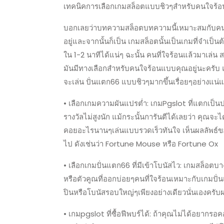
เทคนิคการเลือกเกมสล็อตแบบชิวๆสำหรับคนใจร้อน
บอกเลยว่าบทความสล็อตบทความนี้เหมาะสมกับคนใจร
อยู่และจากนั้นก็เป็น เกมสล็อตนั้นเป็นเกมที่จำเป
ใน 1-2 นาทีได้แน่ๆ ฉะนั้น คนที่ใจร้อนแล้วมาเล่น ส
มันมีทางเลือกสำหรับคนใจร้อนแบบคุณอยู่นะครับ แ
จะเล่น ปั่นแตก66 แบบชิวๆมากขึ้นเรื่อยๆอย่างแน่
• เลือกเกมความผันแปรต่ำ: เกมPgslot ที่แตกเป็น
รางวัลไม่สูงนัก แม้กระนั้นการันตีได้เลยว่า คุณจะไ
คอยอะไรนานๆเล่นแบบรวดเร็วทันใจ เห็นผลลัพธ์ขอ
ไป ดังเช่นว่า Fortune Mouse หรือ Fortune Ox
• เลือกเกมปั่นแตก66 ที่มีเข้าโบนัสไว: เกมสล็อต
หรือตัวคูณที่ออกบ่อยๆคนที่ใจร้อนเหมาะกับเกมปั่
ปินหรือโบนัสรอบใหญ่ๆเพียงอย่างเดียวนั่นเองครับ
• เกมpgslot ที่ซื้อฟีพบร์ได้: ถ้าคุณไม่ได้อยาก