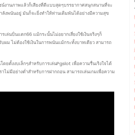
ไซน์งานภาพแล้วก็เสียงที่ดีแบบสุดๆบรรยากาศสนุกสนานที่จะ
ลังพนันอยู่ มันก็จะยิ่งทำให้ท่านเดิมพันได้อย่างมีความสุข
ล่นปั่นแตก66 แม้กระนั้นไม่อยากเสี่ยงใช้เงินจริงๆก็
บผม ไม่ต้องใช้เงินในการพนันแม้กระทั้งบาทเดียว สามารถ
โดยตั้งงบเล็กๆสำหรับการเล่นPgslot เพื่อความรื่นเริงใจได้
เราไม่มีอย่างต่ำสำหรับการฝากถอน สามารถเล่นเกมเพื่อความ