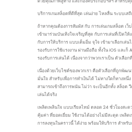
ด้วยคุณภาพลู่ทาง และก็องค์ประกอบฯลฯ สำหรับคุ
บริการเกมสล็อตที่ดีที่สุด เล่นง่าย ไหลลื่น ระบบเสถ
ถ้าหากคุณต้องการสัมผัส กับ การเล่นเกมสล็อต เว
เข้ามาร่วมบันเทิงใจเจริญที่สุด กับการเล่นที่เปิดให
กับการให้บริการ แบบเต็มอิ่ม จุใจ เข้ามาเลือกเล่น
รองรับการใช้แรงงาน ผ่านมือถือ ทั้งใน iOS และก็
รองรับการเล่นได้ เนื่องจากว่าพวกเราเป็น ตัวเลือกท
เนื่องด้วยเว็บไซต์ของพวกเรา คือตัวเลือกที่ถูกพั
มั่นใจ สำหรับเพื่อการทำเงินได้ ไม่ทางใดก็ทางหนึ่ง
สามารถเข้าถึงการพนัน ไม่ว่า จะเป็นอีกทั้ง สล็อต ว
เล่นได้จริง
เพลิดเพลินใจ แบบเรียลไทม์ ตลอด 24 ชั่วโมงสะดว
คุ้มค่า ที่ยอดเยี่ยม ใช้งานได้อย่างไม่มีสะดุด เพล
การลงทุนในคราวนี้ ได้ง่าย พร้อมให้บริการ สำหรั