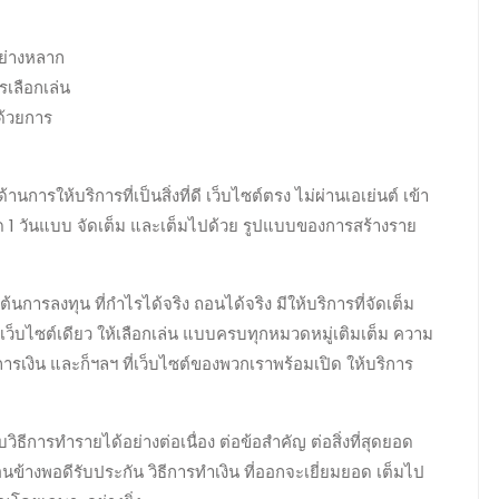
บอย่างหลาก
ารเลือกเล่น
ด้วยการ
การให้บริการที่เป็นสิ่งที่ดี เว็บไซต์ตรง ไม่ผ่านเอเย่นต์ เข้า
ด 1 วันแบบ จัดเต็ม และเต็มไปด้วย รูปแบบของการสร้างราย
้นการลงทุน ที่กำไรได้จริง ถอนได้จริง มีให้บริการที่จัดเต็ม
ว็บไซต์เดียว ให้เลือกเล่น แบบครบทุกหมวดหมู่เติมเต็ม ความ
การเงิน และก็ฯลฯ ที่เว็บไซต์ของพวกเราพร้อมเปิด ให้บริการ
บวิธีการทำรายได้อย่างต่อเนื่อง ต่อข้อสำคัญ ต่อสิ่งที่สุดยอด
นข้างพอดีรับประกัน วิธีการทำเงิน ที่ออกจะเยี่ยมยอด เต็มไป