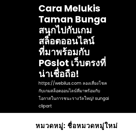
Skip
Cara Melukis
to
content
Taman Bunga
สนุกไปกับเกม
สล็อตออนไลน์
ที่มาพร้อมกับ
PGslot เว็บตรงที่
น่าเชื่อถือ!
https://webilus.com ลองเสี่ยงโชค
กับเกมสล็อตออนไลน์ที่มาพร้อมกับ
โอกาสในการชนะรางวัลใหญ่! sungai
clipart
หมวดหมู่:
ชื่อหมวดหมู่ใหม่