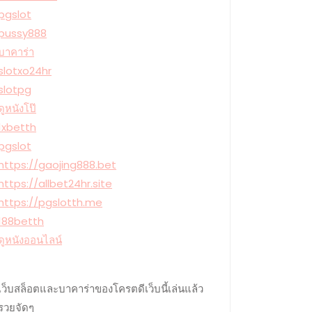
pgslot
pussy888
บาคาร่า
slotxo24hr
slotpg
ดูหนังโป๊
1xbetth
pgslot
https://gaojing888.bet
https://allbet24hr.site
https://pgslotth.me
188betth
ดูหนังออนไลน์
เว็บสล็อตและบาคาร่าของโครตดีเว็บนี้เล่นแล้ว
รวยจัดๆ