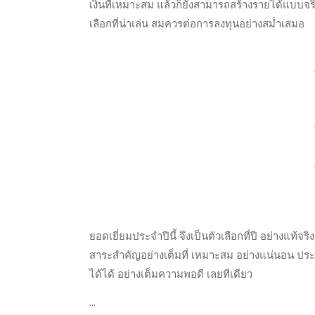
เงินที่เหมาะสม แล้วก็ยังสามารถสร้างรายได้แบบจริ
เลือกที่น่าเล่น สมควรต่อการลงทุนอย่างสม่ำเสมอ
ยอดเยี่ยมประจำปีนี้ จึงเป็นตัวเลือกที่ปี อย่างแท้
สาระสำคัญอย่างเต็มที่ เหมาะสม อย่างแน่นอน ป
ได้ได้ อย่างเต็มความพอดี เลยทีเดียว
…