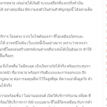
่หลากหลาย เล่นง่ายได้เงินดี ระบบเสถียรดีแจกจริงทำเงิน
้ อย่างต่อเนื่อง มีความลงตัวในส่วนสำคัญกลุ่มนี้ ได้อย่างเต็ม
บริการ โดยตรง จากเว็บไซต์ของเรา ที่ไม่เหมือนใครและ
ได้ อาจหนีไม่พ้น เว็บแห่งนี้เป็นอย่างมาก เพราะว่าพวกเรา
ที่โดดเด่นสร้างสรรค์เกมต่างๆที่น่าเล่นได้เป็นอันมาก ทำให้
้นเรื่อยๆ
่น ยิ่งไหลลื่น ไม่มีสะดุด เบิกเงินรางวัลได้จริง พร้อมประสบกา
้นแนวหน้า ที่มากมาย พร้อมการันตีแบบและการออกแบบ อีก
หมาย ต่อการลงทุนที่น่าไว้ใจสูงที่สุด มีความน่าดึงดูดใจ ทำ
นได้จริง
ามพร้อมชั้น 1 ไม่ผ่านเอเย่นต์ เปิดให้บริการกับเกม สล็อต ที่
พร้อมให้บริการกว่า 100 แบบอย่าง ที่ไม่มีใครเหมือน กับการทำ