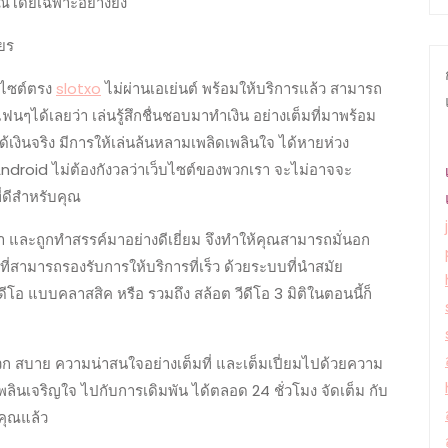
ณโดยเฉพาะอย่างยิ่ง
ียร
็บไซต์ตรง
slotxo
ไม่ผ่านเอเย่นต์ พร้อมให้บริการแล้ว สามารถ
้แฟนๆได้เลยว่า เล่นรู้สึกชื่นชอบมาทำเงิน อย่างเต็มที่มาพร้อม
ได้เงินจริง มีการให้เล่นล้นหลามเพลิดเพลินใจ ได้หายห่วง
 Android ไม่ต้องกังวลว่าเว็บไซต์ของพวกเรา จะไม่อาจจะ
ี่ดีสำหรับคุณ
ฒนา และถูกทำสรรค์มาอย่างดีเยี่ยม จึงทำให้คุณสามารถมั่นอก
 ที่สามารถรองรับการให้บริการที่เร็ว ด้วยระบบที่นำสมัย
ีดีโอ แบบคลาสสิค หรือ รวมถึง สล้อต วีดีโอ 3 มิติในตอนนี้ก็
ก สบาย ความน่าสนใจอย่างเต็มที่ และเต็มเปี่ยมไปด้วยความ
ิดเพลินเจริญใจ ไปกับการเดิมพัน ได้ตลอด 24 ชั่วโมง จัดเต็ม กับ
บคุณแล้ว