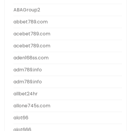
ABAGroup2
abbet789.com
acebet789.com
acebet789.com
aden168ss.com
adm789.info
adm789.info
allbet24hr
allone745s.com
alot66
alot666