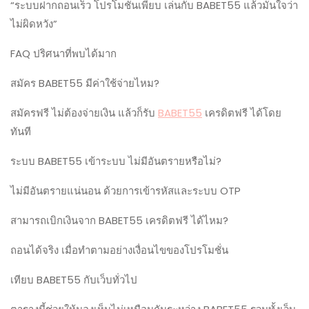
“ระบบฝากถอนเร็ว โปรโมชั่นเพียบ เล่นกับ BABET55 แล้วมั่นใจว่า
ไม่ผิดหวัง”
FAQ ปริศนาที่พบได้มาก
สมัคร BABET55 มีค่าใช้จ่ายไหม?
สมัครฟรี ไม่ต้องจ่ายเงิน แล้วก็รับ
BABET55
เครดิตฟรี ได้โดย
ทันที
ระบบ BABET55 เข้าระบบ ไม่มีอันตรายหรือไม่?
ไม่มีอันตรายแน่นอน ด้วยการเข้ารหัสและระบบ OTP
สามารถเบิกเงินจาก BABET55 เครดิตฟรี ได้ไหม?
ถอนได้จริง เมื่อทำตามอย่างเงื่อนไขของโปรโมชั่น
เทียบ BABET55 กับเว็บทั่วไป