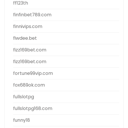
ff123th
finfinbet789.com
finnivips.com
fiwdee.bet
fizz169bet.com
fizz169bet.com
fortune99vip.com
fox689ok.com
fullslotpg
fullslotpg168.com
funny18