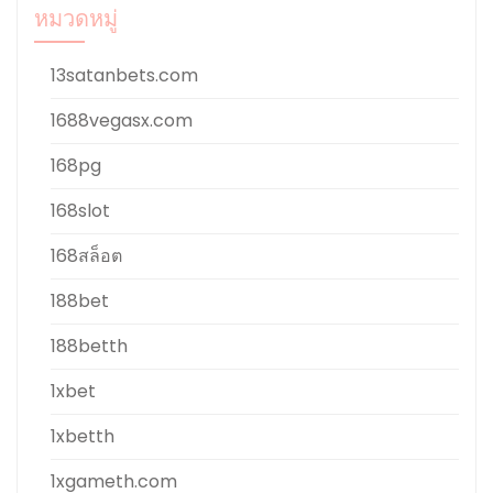
หมวดหมู่
13satanbets.com
1688vegasx.com
168pg
168slot
168สล็อต
188bet
188betth
1xbet
1xbetth
1xgameth.com