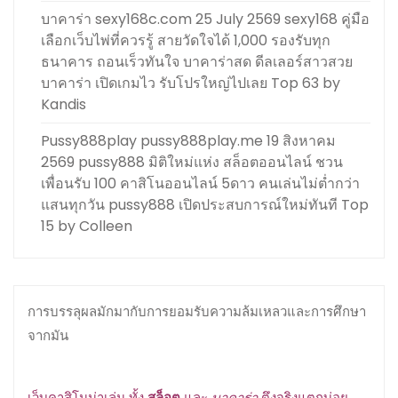
บาคาร่า sexy168c.com 25 July 2569 sexy168 คู่มือ
เลือกเว็บไพ่ที่ควรรู้ สายวัดใจได้ 1,000 รองรับทุก
ธนาคาร ถอนเร็วทันใจ บาคาร่าสด ดีลเลอร์สาวสวย
บาคาร่า เปิดเกมไว รับโปรใหญ่ไปเลย Top 63 by
Kandis
Pussy888play pussy888play.me 19 สิงหาคม
2569 pussy888 มิติใหม่แห่ง สล็อตออนไลน์ ชวน
เพื่อนรับ 100 คาสิโนออนไลน์ 5ดาว คนเล่นไม่ต่ำกว่า
แสนทุกวัน pussy888 เปิดประสบการณ์ใหม่ทันที Top
15 by Colleen
การบรรลุผลมักมากับการยอมรับความล้มเหลวและการศึกษา
จากมัน
เว็บคาสิโนน่าเล่น ทั้ง
สล็อต
และ
บาคาร่า
ตึงจริงแตกบ่อย