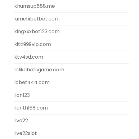
khumsup888.me
kimchibetbet.com
kingxxxbet123.com
kitti999vip.com
ktv4sd.com
lalikabetsgame.com
lcbet444.com
lion123
lionth168.com
live22
live22slot