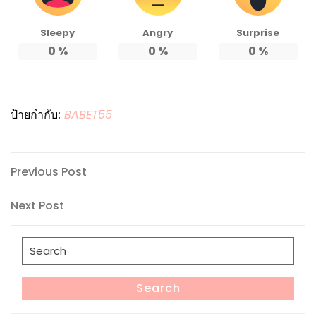
Sleepy
Angry
Surprise
0
%
0
%
0
%
ป้ายกำกับ:
BABET55
แนะแนว
Previous
Previous Post
Post
เรื่อง
Next
Next Post
Post
Search
for:
Search