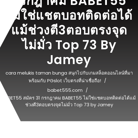
กรกฎาคม BABET55
ไม่ใช่แชตบอทติดต่อได้
แม้ช่วงตี3ตอบตรงจุด
ไม่มั่ว Top 73 By
Jamey
cara melukis taman bunga สนุกไปกับเกมสล็อตออนไลน์ที่มา
พร้อมกับ PGslot เว็บตรงที่น่าเชื่อถือ!
babet555.com
BABET55 สมัคร 31 กรกฎาคม BABET55 ไม่ใช่แชตบอทติดต่อได้แม้
ช่วงตี3ตอบตรงจุดไม่มั่ว Top 73 by Jamey