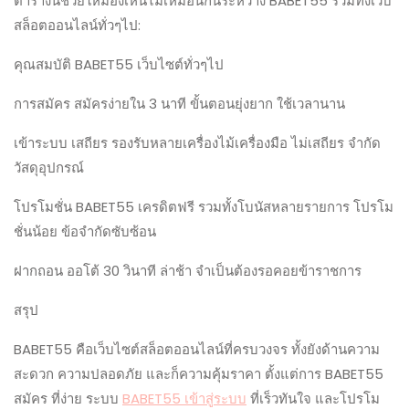
ตารางนี้ช่วยให้มองเห็นไม่เหมือนกันระหว่าง BABET55 รวมทั้งเว็บ
สล็อตออนไลน์ทั่วๆไป:
คุณสมบัติ BABET55 เว็บไซต์ทั่วๆไป
การสมัคร สมัครง่ายใน 3 นาที ขั้นตอนยุ่งยาก ใช้เวลานาน
เข้าระบบ เสถียร รองรับหลายเครื่องไม้เครื่องมือ ไม่เสถียร จำกัด
วัสดุอุปกรณ์
โปรโมชั่น BABET55 เครดิตฟรี รวมทั้งโบนัสหลายรายการ โปรโม
ชั่นน้อย ข้อจำกัดซับซ้อน
ฝากถอน ออโต้ 30 วินาที ล่าช้า จำเป็นต้องรอคอยข้าราชการ
สรุป
BABET55 คือเว็บไซต์สล็อตออนไลน์ที่ครบวงจร ทั้งยังด้านความ
สะดวก ความปลอดภัย และก็ความคุ้มราคา ตั้งแต่การ BABET55
สมัคร ที่ง่าย ระบบ
BABET55 เข้าสู่ระบบ
ที่เร็วทันใจ และโปรโม