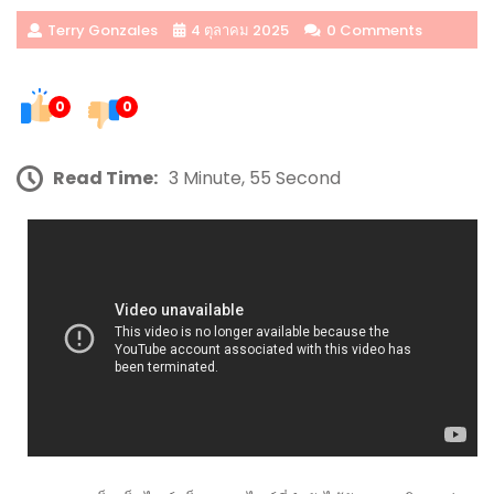
Terry Gonzales
4 ตุลาคม 2025
0 Comments
0
0
Read Time:
3 Minute, 55 Second