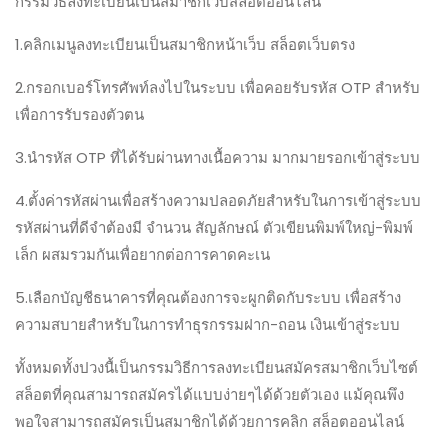
กรรมวิธีลงทะเบียนเป็นสมาชิกเว็บสล็อตออนไลน์
1.คลิกเมนูลงทะเบียนเป็นสมาชิกหน้าเว็บ สล็อตเว็บตรง
2.กรอกเบอร์โทรศัพท์ลงไปในระบบ เพื่อคอยรับรหัส OTP สำหรับ
เพื่อการรับรองตัวตน
3.นำรหัส OTP ที่ได้รับผ่านทางเนื้อความ มากมายรอกเข้าสู่ระบบ
4.ตั้งค่ารหัสผ่านเพื่อสร้างความปลอดภัยสำหรับในการเข้าสู่ระบบ
รหัสผ่านที่ดีจำต้องมี จำนวน สัญลักษณ์ ตัวเขียนพิมพ์ใหญ่-พิมพ์
เล็ก ผสมรวมกันเพื่อยากต่อการคาดคะเน
5.เลือกบัญชีธนาคารที่คุณต้องการจะผูกติดกับระบบ เพื่อสร้าง
ความสบายสำหรับในการทำธุรกรรมฝาก-ถอน เงินเข้าสู่ระบบ
ทั้งหมดทั้งปวงนื้เป็นกรรมวิธีการลงทะเบียนสมัครสมาชิกเว็บไซต์
สล็อตที่คุณสามารถสมัครได้แบบง่ายๆได้ด้วยตัวเอง แม้คุณพึง
พอใจสามารถสมัครเป็นสมาชิกได้ด้วยการคลิก สล็อตออนไลน์