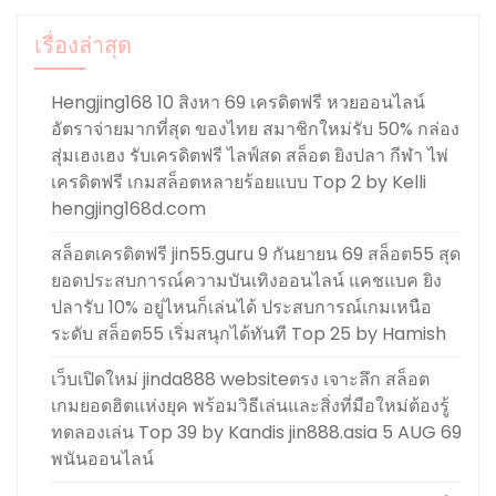
เรื่องล่าสุด
Hengjing168 10 สิงหา 69 เครดิตฟรี หวยออนไลน์
อัตราจ่ายมากที่สุด ของไทย สมาชิกใหม่รับ 50% กล่อง
สุ่มเฮงเฮง รับเครดิตฟรี ไลฟ์สด สล็อต ยิงปลา กีฬา ไพ่
เครดิตฟรี เกมสล็อตหลายร้อยแบบ Top 2 by Kelli
hengjing168d.com
สล็อตเครดิตฟรี jin55.guru 9 กันยายน 69 สล็อต55 สุด
ยอดประสบการณ์ความบันเทิงออนไลน์ แคชแบค ยิง
ปลารับ 10% อยู่ไหนก็เล่นได้ ประสบการณ์เกมเหนือ
ระดับ สล็อต55 เริ่มสนุกได้ทันที Top 25 by Hamish
เว็บเปิดใหม่ jinda888 websiteตรง เจาะลึก สล็อต
เกมยอดฮิตแห่งยุค พร้อมวิธีเล่นและสิ่งที่มือใหม่ต้องรู้
ทดลองเล่น Top 39 by Kandis jin888.asia 5 AUG 69
พนันออนไลน์