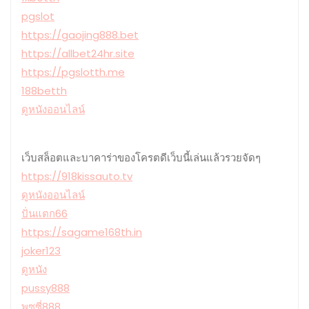
pgslot
https://gaojing888.bet
https://allbet24hr.site
https://pgslotth.me
188betth
ดูหนังออนไลน์
เว็บสล็อตและบาคาร่าของโครตดีเว็บนี้เล่นแล้วรวยจัดๆ
https://918kissauto.tv
ดูหนังออนไลน์
ปั่นแตก66
https://sagame168th.in
joker123
ดูหนัง
pussy888
พุซซี่888