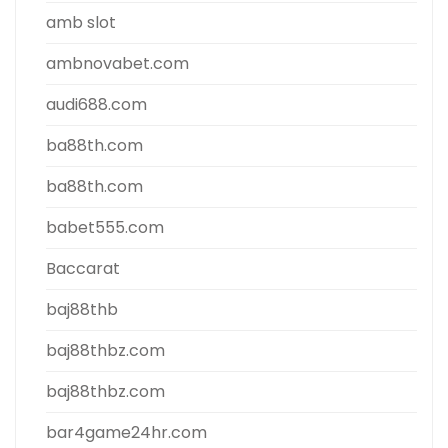
amb slot
ambnovabet.com
audi688.com
ba88th.com
ba88th.com
babet555.com
Baccarat
baj88thb
baj88thbz.com
baj88thbz.com
bar4game24hr.com