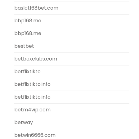
baslot168bet.com
bbp168.me
bbp168.me
bestbet
betboxclubs.com
betflixtikto
betflixtikto.info
betflixtikto.info
betm4vip.com
betway
betwin6666.com