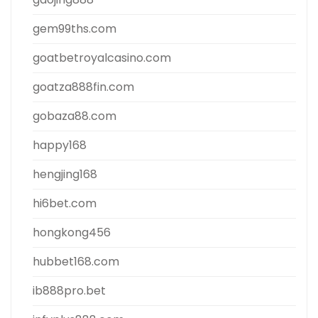
gem99ths.com
goatbetroyalcasino.com
goatza888fin.com
gobaza88.com
happy168
hengjing168
hi6bet.com
hongkong456
hubbet168.com
ib888pro.bet