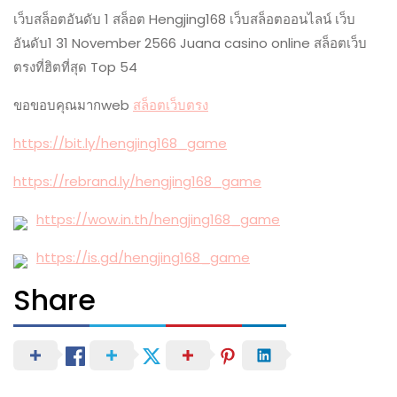
เว็บสล็อตอันดับ 1 สล็อต Hengjing168 เว็บสล็อตออนไลน์ เว็บ
อันดับ1 31 November 2566 Juana casino online สล็อตเว็บ
ตรงที่ฮิตที่สุด Top 54
ขอขอบคุณมากweb
สล็อตเว็บตรง
https://bit.ly/hengjing168_game
https://rebrand.ly/hengjing168_game
https://wow.in.th/hengjing168_game
https://is.gd/hengjing168_game
Share