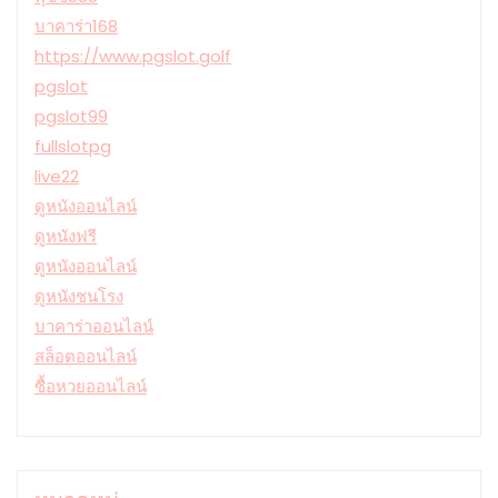
บาคาร่า168
https://www.pgslot.golf
pgslot
pgslot99
fullslotpg
live22
ดูหนังออนไลน์
ดูหนังฟรี
ดูหนังออนไลน์
ดูหนังชนโรง
บาคาร่าออนไลน์
สล็อตออนไลน์
ซื้อหวยออนไลน์