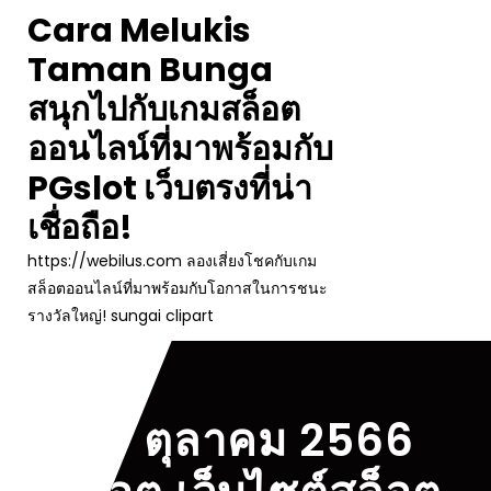
Skip
Cara Melukis
to
Taman Bunga
content
สนุกไปกับเกมสล็อต
ออนไลน์ที่มาพร้อมกับ
PGslot เว็บตรงที่น่า
เชื่อถือ!
https://webilus.com ลองเสี่ยงโชคกับเกม
สล็อตออนไลน์ที่มาพร้อมกับโอกาสในการชนะ
รางวัลใหญ่! sungai clipart
29 ตุลาคม 2566