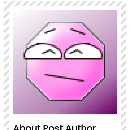
About Post Author