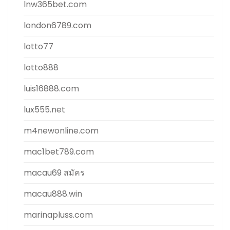
lnw365bet.com
london6789.com
lotto77
lotto888
luis16888.com
lux555.net
m4newonline.com
mac1bet789.com
macau69 สมัคร
macau888.win
marinapluss.com