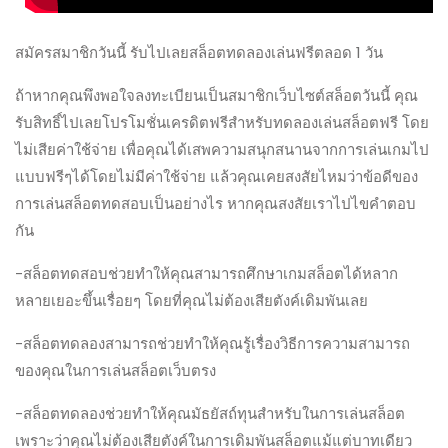
สมัครสมาชิกวันนี้ รับไปเลยสล็อตทดลองเล่นฟรีตลอด 1 วัน
ถ้าหากคุณพึงพอใจลงทะเบียนเป็นสมาชิกเว็บไซต์สล็อตวันนี้ คุณ
รับสิทธิ์ไปเลยโปรโมชั่นเครดิตฟรีสำหรับทดลองเล่นสล็อตฟรี โดย
ไม่เสียค่าใช้จ่าย เพื่อคุณได้เสพความสนุกสนานจากการเล่นเกมไป
แบบฟรีๆได้โดยไม่มีค่าใช้จ่าย แล้วคุณเคยสงสัยไหมว่าข้อดีของ
การเล่นสล็อตทดสอบเป็นอย่างไร หากคุณสงสัยเราไปไขคำตอบ
กัน
-สล็อตทดสอบช่วยทำให้คุณสามารถศึกษาเกมสล็อตได้หลาก
หลายเยอะขึ้นเรื่อยๆ โดยที่คุณไม่ต้องเสียตังค์เดิมพันเลย
-สล็อตทดลองสามารถช่วยทำให้คุณรู้เรื่องวิธีการความสามารถ
ของคุณในการเล่นสล็อตเว็บตรง
-สล็อตทดลองช่วยทำให้คุณมัธยัสถ์ทุนสำหรับในการเล่นสล็อต
เพราะว่าคุณไม่ต้องเสียตังค์ในการเดิมพันสล็อตแม้แต่บาทเดียว