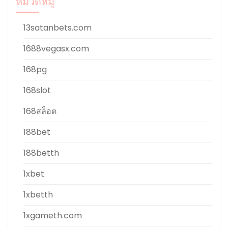
หมวดหมู่
13satanbets.com
1688vegasx.com
168pg
168slot
168สล็อต
188bet
188betth
1xbet
1xbetth
1xgameth.com