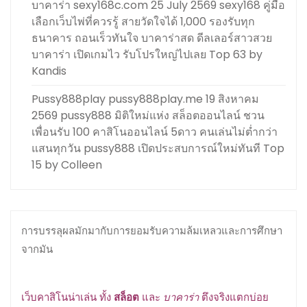
บาคาร่า sexy168c.com 25 July 2569 sexy168 คู่มือ
เลือกเว็บไพ่ที่ควรรู้ สายวัดใจได้ 1,000 รองรับทุก
ธนาคาร ถอนเร็วทันใจ บาคาร่าสด ดีลเลอร์สาวสวย
บาคาร่า เปิดเกมไว รับโปรใหญ่ไปเลย Top 63 by
Kandis
Pussy888play pussy888play.me 19 สิงหาคม
2569 pussy888 มิติใหม่แห่ง สล็อตออนไลน์ ชวน
เพื่อนรับ 100 คาสิโนออนไลน์ 5ดาว คนเล่นไม่ต่ำกว่า
แสนทุกวัน pussy888 เปิดประสบการณ์ใหม่ทันที Top
15 by Colleen
การบรรลุผลมักมากับการยอมรับความล้มเหลวและการศึกษา
จากมัน
เว็บคาสิโนน่าเล่น ทั้ง
สล็อต
และ
บาคาร่า
ตึงจริงแตกบ่อย