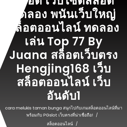
สล็อต เว็บไซต์สล็อต
ทดลอง พนันเว็บใหญ่
สล็อตออนไลน์ ทดลอง
เล่น Top 77 By
Juana สล็อตเว็บตรง
Hengjing168 เว็บ
สล็อตออนไลน์ เว็บ
อันดับ1
cara melukis taman bunga สนุกไปกับเกมสล็อตออนไลน์ที่มา
พร้อมกับ PGslot เว็บตรงที่น่าเชื่อถือ!
สล็อตออนไลน์