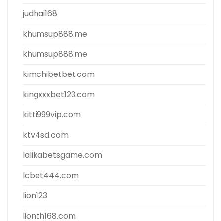
judhai168
khumsup888.me
khumsup888.me
kimchibetbet.com
kingxxxbet123.com
kitti999vip.com
ktv4sd.com
lalikabetsgame.com
lcbet444.com
lion123
lionth168.com