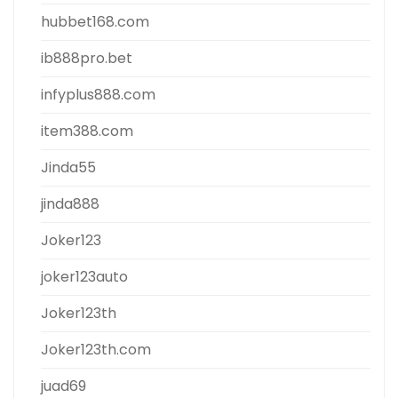
hubbet168.com
ib888pro.bet
infyplus888.com
item388.com
Jinda55
jinda888
Joker123
joker123auto
Joker123th
Joker123th.com
juad69