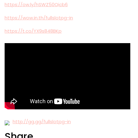
https://ow.ly/hSWZ50Qicb6
https://wow.in.th/fullslotpg-in
https://t.co/YX9s848BKp
http://gg.gg/fullslotpg-in
Share