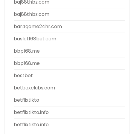
baj88thbz.com
baj88thbz.com
bar4game24hr.com
baslot168bet.com
bbp168.me
bbp168.me
bestbet
betboxclubs.com
betflixtikto
betflixtikto.info
betflixtikto.info