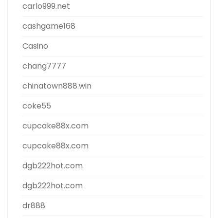
carlo999.net
cashgame168
Casino
chang7777
chinatown888.win
coke55
cupcake88x.com
cupcake88x.com
dgb222hot.com
dgb222hot.com
dr888