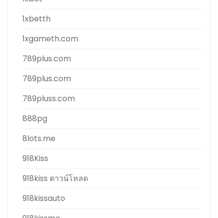
1xbetth
1xgameth.com
789plus.com
789plus.com
789pluss.com
888pg
8lots.me
918Kiss
918kiss ดาวน์โหลด
918kissauto