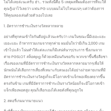
ไม่ได้เลยล่ะนะครับ ฮ่า… รวมทั้งนี่คือ 5 เหตุผลที่ผมต้องการที่จะให้
คุณรู้เอาไว้เลยว่า แฟน PG แบบผมไม่ไปไหนแน่ๆ แต่ว่าต้องการ
ให้คุณลองเล่นด้วยตัวเองไปเลย
1. อัตราการชำระเงินรางวัลหลากหลาย
อย่างที่ทุกคนเข้าใจกันดีอยู่แล้วนะครับว่า เกมในขณะนี้มีเยอะแยะ
เยอะแยะ ถ้าหากรวมเกมจากทุกค่าย ผมมั่นใจว่ามีเกิน 2,000 เกม
เข้าไปแล้ว โน่นทำให้แต่ละเกมก็มีเสน่ห์นาๆประการ ซึ่งเกมจาก
ค่าย PGSLOT สล็อตpg ก็ด้วยเหมือนกันขอรับ พวกเขาขึ้นชื่อลือชา
เรื่องของเกมที่มีอัตราการชำระเงินรางวัลหลากหลายมากๆเพื่อให้
นักพนันได้เลือกการเสี่ยงที่เหมาะกับตนเองได้อย่างง่ายดายเกมที่มี
อัตราการชำระเงินรางวัลสูงก็จะมีโอกาสเข้าแจ็กพอเพียงตยากขึ้น
ตรงกันข้าม เกมที่มีอัตราการชำระเงินรางวัลน้อยก็จะมีโอกาสเข้า
แจ็กเพียงพอตสูง คุณก็เลือกเองได้เลยดังที่คุณถูกใจ
2. สตอรี่เกมมากมายแนว