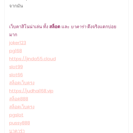
จากมัน
เว็บคาสิโนน่าเล่น ทั้ง
สล็อต
และ
บาคาร่า
ตึงจริงแตกบ่อย
มาก
joker123
pg168
https://jinda55.cloud
slot99
slot66
สล็อตเว็บตรง
https://judhai168.vip
สล็อต888
สล็อตเว็บตรง
pgslot
pussy888
บาคาร่า