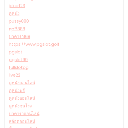
joker123
ดูหนัง
pussy888
พุซซี่888
บาคาร่า168
https://www.pgslot.golf
pgslot
pgslot99
fullslotpg
live22
ดูหนังออนไลน์
ดูหนังฟรี
ดูหนังออนไลน์
ดูหนังชนโรง
บาคาร่าออนไลน์
สล็อตออนไลน์