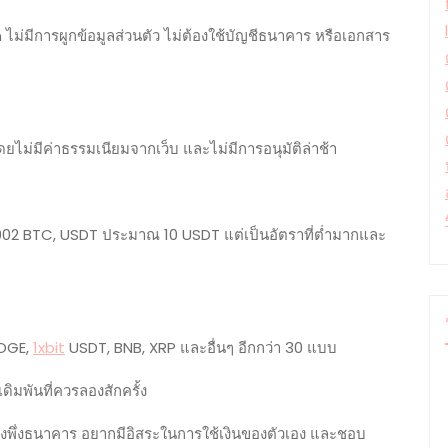
ไม่มีการผูกข้อมูลส่วนตัว ไม่ต้องใช้บัญชีธนาคาร หรือเอกสาร
โดยไม่มีค่าธรรมเนียมจากเว็บ และไม่มีการอนุมัติล่าช้า
0002 BTC, USDT ประมาณ 10 USDT แต่เป็นอัตราที่ต่ำมากและ
DOGE,
1xbit
USDT, BNB, XRP และอื่นๆ อีกกว่า 30 แบบ
ิมพันที่ควรลองสักครั้ง
องพึ่งธนาคาร อยากมีอิสระในการใช้เงินของตัวเอง และชอบ