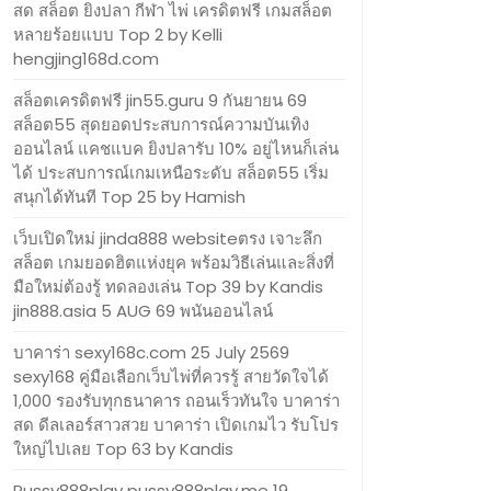
สด สล็อต ยิงปลา กีฬา ไพ่ เครดิตฟรี เกมสล็อต
หลายร้อยแบบ Top 2 by Kelli
hengjing168d.com
สล็อตเครดิตฟรี jin55.guru 9 กันยายน 69
สล็อต55 สุดยอดประสบการณ์ความบันเทิง
ออนไลน์ แคชแบค ยิงปลารับ 10% อยู่ไหนก็เล่น
ได้ ประสบการณ์เกมเหนือระดับ สล็อต55 เริ่ม
สนุกได้ทันที Top 25 by Hamish
เว็บเปิดใหม่ jinda888 websiteตรง เจาะลึก
สล็อต เกมยอดฮิตแห่งยุค พร้อมวิธีเล่นและสิ่งที่
มือใหม่ต้องรู้ ทดลองเล่น Top 39 by Kandis
jin888.asia 5 AUG 69 พนันออนไลน์
บาคาร่า sexy168c.com 25 July 2569
sexy168 คู่มือเลือกเว็บไพ่ที่ควรรู้ สายวัดใจได้
1,000 รองรับทุกธนาคาร ถอนเร็วทันใจ บาคาร่า
สด ดีลเลอร์สาวสวย บาคาร่า เปิดเกมไว รับโปร
ใหญ่ไปเลย Top 63 by Kandis
Pussy888play pussy888play.me 19