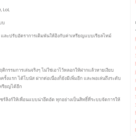
, LoL
แบบ
ต และปรับอัตราการเดิมพันให้อิงกับค่าเหรียญแบบเรียลไทม์
พฤติกรรมการเล่นจริงๆ ไม่ใช่เอาไว้หลอกให้ฝากแล้วหายเงียบ
งแรก ได้โบนัส ฝากต่อเนื่องก็ยังมีเพิ่มอีก และพอเล่นถึงระดับ
หรียญได้อีก
ลิงก์ให้เพื่อนแบบน่าอึดอัด ทุกอย่างเป็นสิทธิ์ที่ระบบจัดการให้