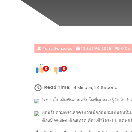
Terry Gonzales
10 ธันวาคม 2025
0 Co
0
0
Read Time:
4 Minute, 24 Second
1xbit เว็บเดิมพันสายคริปโตที่คุณควรรู้จัก ถ้
ยอมรับตามตรงเลยครับว่าเมื่อก่อนผมเป็นคนที่มอง
ต้องมี Wallet ต้องเทรด ต้องเข้าใจระบบ แต่พอล