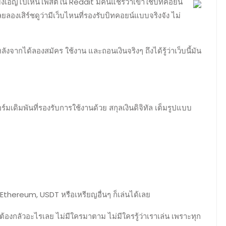
ล้วบังเอิญไปเห็นโพสต์ใน Reddit มีคนแชร์ว่าเขาใช้บิทคอยน์
องเสิร์ชดูว่ามีเว็บไหนที่รองรับบิทคอยน์แบบจริงจัง ไม่
งจากได้ลองสมัคร ใช้งาน และถอนเงินจริงๆ ถึงได้รู้ว่าเว็บนี้มัน
เดิมพันที่รองรับการใช้งานด้วย สกุลเงินดิจิทัล เต็มรูปแบบ
n, Ethereum, USDT หรือเหรียญอื่นๆ ก็เล่นได้เลย
่ต้องกลัวอะไรเลย ไม่มีใครมาตาม ไม่มีใครรู้ว่าเราเล่น เพราะทุก