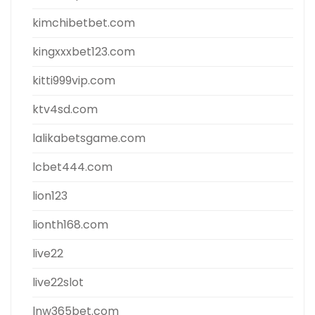
kimchibetbet.com
kingxxxbet123.com
kitti999vip.com
ktv4sd.com
lalikabetsgame.com
lcbet444.com
lion123
lionth168.com
live22
live22slot
lnw365bet.com