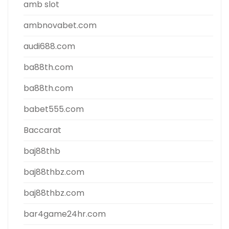
amb slot
ambnovabet.com
audi688.com
ba88th.com
ba88th.com
babet555.com
Baccarat
baj88thb
baj88thbz.com
baj88thbz.com
bar4game24hr.com