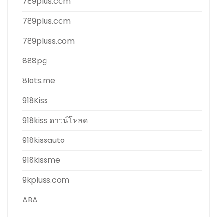
789plus.com
789plus.com
789pluss.com
888pg
8lots.me
918Kiss
918kiss ดาวน์โหลด
918kissauto
918kissme
9kpluss.com
ABA