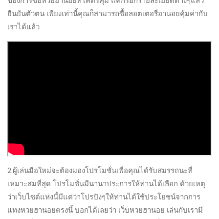
ของการซื้อหวยฮานอยที่โคตรคุ้ม แค่กรอกรายละเอียดต่างๆแล้ว
ยืนยันตัวตน เพียงเท่านี้คุณก็สามารถซื้อลอตเตอรี่ฮานอยคุ้มค่ากับ
เราได้แล้ว
2.ผู้เล่นมือใหม่จะต้องมองโปรโมชั่นเพื่อคุณได้รับสมรรถนะที่
เหมาะสมที่สุด โปรโมชั่นมีนานาประการให้ท่านได้เลือก ด้วยเหตุ
ว่าเว็บไซต์แห่งนี้มีแต่ว่าโปรปังๆให้ท่านได้ใช้ประโยชน์จากการ
แทงหวยฮานอยตรงนี้ บอกได้เลยว่า เว็บหวยฮานอย เล่นกับเรามี