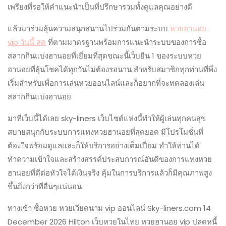
เพรียงที่รอให้คำแนะนำเป็นที่ปรึกษารวมทั้งดูแลคุณอย่างดี
แล้วมาร่วมลุ้นความสนุกสนานไปร่วมกันตามระบบ
หวยฮานอย
vip วันนี้ สด
ที่ตามมาตรฐานพร้อมการแนะนำระบบของการซื้อ
สลากกินแบ่งฮานอยที่เยี่ยมที่สุดขณะนี้เว็บยืน 1 ของระบบหวย
ฮานอยที่ลุ้นโชคได้ทุกวันไม่ต้องรอนาน สำหรับสมาชิกทุกท่านที่พึ่ง
เริ่มสำหรับเพื่อการเล่นหวยออนไลน์และก็อยากที่จะทดลองเล่น
สลากกินแบ่งฮานอย
มาที่เว็บนี้ได้เลย sky-liners เว็บไซต์แห่งนี้ทำให้ผู้เล่นทุกคนสุข
สบายสนุกกับระบบการแทงหวยฮานอยที่สุดยอด มีโปรโมชั่นที่
ต้องใจพร้อมดูแลและก็ให้บริการอย่างเต็มเปี่ยม ทำให้ท่านได้
ทำความเข้าใจและสร้างสรรค์ประสบการณ์อันดีของการแทงหวย
ฮานอยที่ดีต่อหัวใจได้เงินจริง คุ้มในการบริการแล้วก็มีคุณภาพสูง
ขึ้นยิ่งกว่าที่อื่นๆแน่นอน
ทางเข้า ซื้อหวย หวยเวียดนาม vip ออนไลน์ Sky-liners.com 14
December 2026 Hilton เว็บหวยในไทย หวยฮานอย vip ปลดหนี้