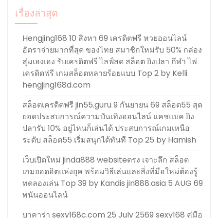
เรื่องล่าสุด
Hengjing168 10 สิงหา 69 เครดิตฟรี หวยออนไลน์
อัตราจ่ายมากที่สุด ของไทย สมาชิกใหม่รับ 50% กล่อง
สุ่มเฮงเฮง รับเครดิตฟรี ไลฟ์สด สล็อต ยิงปลา กีฬา ไพ่
เครดิตฟรี เกมสล็อตหลายร้อยแบบ Top 2 by Kelli
hengjing168d.com
สล็อตเครดิตฟรี jin55.guru 9 กันยายน 69 สล็อต55 สุด
ยอดประสบการณ์ความบันเทิงออนไลน์ แคชแบค ยิง
ปลารับ 10% อยู่ไหนก็เล่นได้ ประสบการณ์เกมเหนือ
ระดับ สล็อต55 เริ่มสนุกได้ทันที Top 25 by Hamish
เว็บเปิดใหม่ jinda888 websiteตรง เจาะลึก สล็อต
เกมยอดฮิตแห่งยุค พร้อมวิธีเล่นและสิ่งที่มือใหม่ต้องรู้
ทดลองเล่น Top 39 by Kandis jin888.asia 5 AUG 69
พนันออนไลน์
บาคาร่า sexy168c.com 25 July 2569 sexy168 คู่มือ