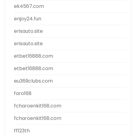
ek4567.com
enjoy24.fun
erisauto.site
erisauto.site
etbet16888.com
etbet16888.com
eu369clubs.com
faro168
fcharoenkit168.com
fcharoenkit168.com
ff123th