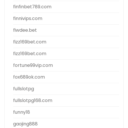
finfinbet789.com
finnivips.com
fiwdee.bet
fizz169bet.com
fizz169bet.com
fortune99vip.com
fox689ok.com
fullslotpg
fullslotpg168.com
funny18
gaojing888