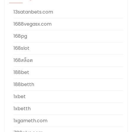
13satanbets.com
1688vegasx.com
168pg
168slot
168สล็อต
188bet
188betth
1xbet
1xbetth
1xgameth.com