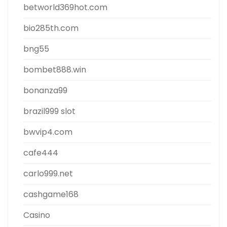
betworld369hot.com
bio285th.com
bng55
bombet888.win
bonanza99
brazil999 slot
bwvip4.com
cafe444
carlo999.net
cashgame168
Casino