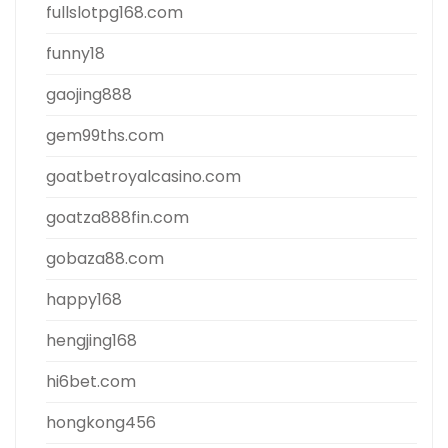
fullslotpg168.com
funny18
gaojing888
gem99ths.com
goatbetroyalcasino.com
goatza888fin.com
gobaza88.com
happy168
hengjing168
hi6bet.com
hongkong456