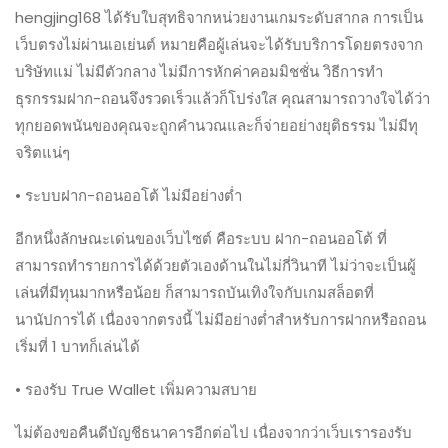
hengjing168 ได้รับใบสุทธิจากหน่วยงานเกมระดับสากล การเป็น
เว็บตรงไม่ผ่านเอเย่นต์ หมายคือผู้เล่นจะได้รับบริการโดยตรงจาก
บริษัทแม่ ไม่มีตัวกลาง ไม่มีการหักค่าคอมมิชชั่น วิธีการทำ
ธุรกรรมฝาก-ถอนจึงรวดเร็วแล้วก็โปร่งใส คุณสามารถวางใจได้ว่า
ทุกยอดพนันของคุณจะถูกคำนวณและก็จ่ายอย่างยุติธรรม ไม่มีทุ
จริตแน่ๆ
• ระบบฝาก-ถอนออโต้ ไม่มีอย่างต่ำ
อีกหนึ่งลักษณะเด่นของเว็บไซต์ คือระบบ ฝาก-ถอนออโต้ ที่
สามารถทำรายการได้ด้วยตัวเองด้านในไม่กี่วินาที ไม่ว่าจะเป็นผู้
เล่นที่มีทุนมากหรือน้อย ก็สามารถบันเทิงใจกับเกมสล็อตที่
นานัปการได้ เนื่องจากตรงนี้ ไม่มีอย่างต่ำสำหรับการฝากหรือถอน
เริ่มที่ 1 บาทก็เล่นได้
• รองรับ True Wallet เพิ่มความสบาย
ไม่ต้องขอคืนดีบัญชีธนาคารอีกต่อไป เนื่องจากว่าเว็บเรารองรับ