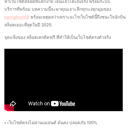
หาเว็บไซต์สล็อตที่แตกง่าย เล่นแล้วได้เงินจริง พร้อมระบบ
บริการที่พร้อม บทความนี้จะพาคุณเจาะลึกทุกแง่ทุกมุมของ
hengjing168
พร้อมเหตุผลว่าเพราะอะไรเว็บไซต์นี้ถึงชนะใจนักปั่น
สล็อตเยอะที่สุดในปี 2025
จุดแข็งของ สล็อตเครดิตฟรี ที่ทำให้เป็นเว็บไซต์ตรงตัวจริง
• เว็บไซต์ตรงไม่ผ่านเอเย่นต์ มั่นคง ปลอดภัย 100%