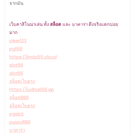
จากมัน
เว็บคาสิโนน่าเล่น ทั้ง
สล็อต
และ
บาคาร่า
ตึงจริงแตกบ่อย
มาก
joker123
pg168
https://jinda55.cloud
slot99
slot66
สล็อตเว็บตรง
https://judhai168.vip
สล็อต888
สล็อตเว็บตรง
pgslot
pussy888
บาคาร่า