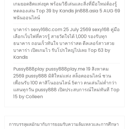
เกมยอดฮิตแห่งยุค พร้อมวิธีเล่นและสิ่งที่มือใหม่ต้องรู้
ทดลองเล่น Top 39 by Kandis jin888.asia 5 AUG 69
พนันออนไลน์
บาคาร่า sexy168c.com 25 July 2569 sexy168 คู่มือ
เลือกเว็บไพ่ที่ควรรู้ สายวัดใจได้ 1,000 รองรับทุก
ธนาคาร ถอนเร็วทันใจ บาคาร่าสด ดีลเลอร์สาวสวย
บาคาร่า เปิดเกมไว รับโปรใหญ่ไปเลย Top 63 by
Kandis
Pussy888play pussy888play.me 19 สิงหาคม
2569 pussy888 มิติใหม่แห่ง สล็อตออนไลน์ ชวน
เพื่อนรับ 100 คาสิโนออนไลน์ 5ดาว คนเล่นไม่ต่ำกว่า
แสนทุกวัน pussy888 เปิดประสบการณ์ใหม่ทันที Top
15 by Colleen
การบรรลุผลมักมากับการยอมรับความล้มเหลวและการศึกษา