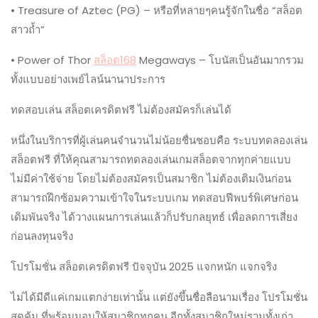
• Treasure of Aztec (PG) – หรือที่หลายๆคนรู้จักในชื่อ “สล็อต
สาวถ้ำ”
• Power of Thor
สล็อต168
Megaways – โบนัสเป็นอันมากรวม
ทั้งแบบอย่างเพย์ไลน์นานาประการ
ทดสอบเล่น สล็อตเครดิตฟรี ไม่ต้องสมัครก็เล่นได้
หนึ่งในบริการที่ผู้เล่นคนจำนวนไม่น้อยชื่นชอบคือ ระบบทดลองเล่น
สล็อตฟรี ที่ให้คุณสามารถทดลองเล่นเกมสล็อตจากทุกค่ายแบบ
ไม่มีค่าใช้จ่าย โดยไม่ต้องสมัครเป็นสมาชิก ไม่ต้องเติมเงินก่อน
สามารถฝึกซ้อมความเข้าใจในระบบเกม ทดสอบฟีพบร์พิเศษก่อน
เดิมพันจริง ได้วางแผนการเล่นแล้วก็ปรับกลยุทธ์ เพื่อลดการเสี่ยง
ก่อนลงทุนจริง
โปรโมชั่น สล็อตเครดิตฟรี ปัจจุบัน 2025 แจกหนัก แจกจริง
ไม่ได้มีดีแค่เกมแตกง่ายเท่านั้น แต่ยังขึ้นชื่อลือนามเรื่อง โปรโมชั่น
สุดคุ้ม ที่พร้อมมอบให้สมาชิกทุกคน อีกทั้งสมาชิกใหม่รวมทั้งเก่า