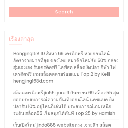
for:
Search
เรื่องล่าสุด
Hengjing168 10 สิงหา 69 เครดิตฟรี หวยออนไลน์
อัตราจ่ายมากที่สุด ของไทย สมาชิกใหม่รับ 50% กล่อง
สุ่มเฮงเฮง รับเครดิตฟรี ไลฟ์สด สล็อต ยิงปลา กีฬา ไพ่
เครดิตฟรี เกมสล็อตหลายร้อยแบบ Top 2 by Kelli
hengjing168d.com
สล็อตเครดิตฟรี jin55.guru 9 กันยายน 69 สล็อต55 สุด
ยอดประสบการณ์ความบันเทิงออนไลน์ แคชแบค ยิง
ปลารับ 10% อยู่ไหนก็เล่นได้ ประสบการณ์เกมเหนือ
ระดับ สล็อต55 เริ่มสนุกได้ทันที Top 25 by Hamish
เว็บเปิดใหม่ jinda888 websiteตรง เจาะลึก สล็อต