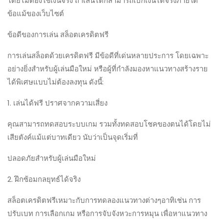
โดยไม่ต้องใช้เงินจริง ถ้าเล่นได้ก็สามารถเบิกเงินได้จริงภายใต้
ข้อแม้ของเว็บไซต์
ข้อดีของการเล่น สล็อตเครดิตฟรี
การเล่นสล็อตด้วยเครดิตฟรี มีข้อดีที่เด่นหลายประการ โดยเฉพาะ
อย่างยิ่งสำหรับผู้เล่นมือใหม่ หรือผู้ที่กำลังมองหาแนวทางสร้างราย
ได้พิเศษแบบไม่ต้องลงทุน ดังนี้:
1. เล่นได้ฟรี ปราศจากความเสี่ยง
คุณสามารถทดสอบระบบเกม รวมทั้งทดสอบโชคของตนได้โดยไม่
เสียตังค์แม้แต่บาทเดียว นับว่าเป็นจุดเริ่มที่
ปลอดภัยสำหรับผู้เล่นมือใหม่
2. ฝึกซ้อมกลยุทธ์ได้จริง
สล็อตเครดิตฟรีเหมาะกับการทดลองแนวทางต่างๆอาทิเช่น การ
ปรับเบท การเลือกเกม หรือการจับจังหวะการหมุน เพื่อหาแนวทาง