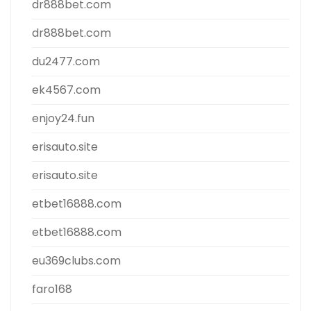
dr888bet.com
dr888bet.com
du2477.com
ek4567.com
enjoy24.fun
erisauto.site
erisauto.site
etbet16888.com
etbet16888.com
eu369clubs.com
faro168