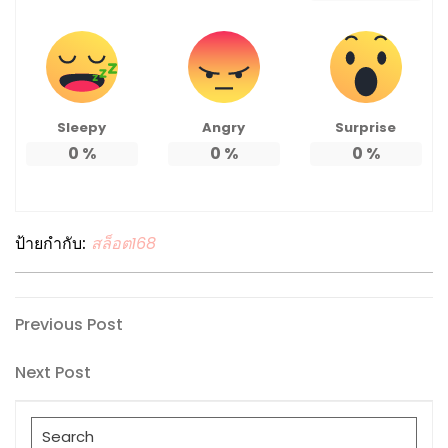
Sleepy
Angry
Surprise
0
%
0
%
0
%
ป้ายกำกับ:
สล็อต168
แนะแนว
Previous
Previous Post
Post
เรื่อง
Next
Next Post
Post
Search