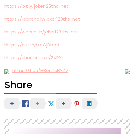
https://bit.ly/joker123ths-net
https://rebrand.ly/joker123ths-net
https://wow.in.th/joker123ths-net
https://cutt.ly/xeCjDbed
https://shorturl.asia/ZXRYj
https://t.co/HBonTuBYZV
Share