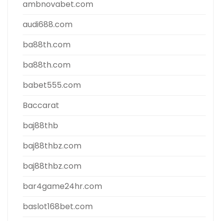
ambnovabet.com
audi688.com
ba88th.com
ba88th.com
babet555.com
Baccarat
baj88thb
baj88thbz.com
baj88thbz.com
bar4game24hr.com
baslot168bet.com