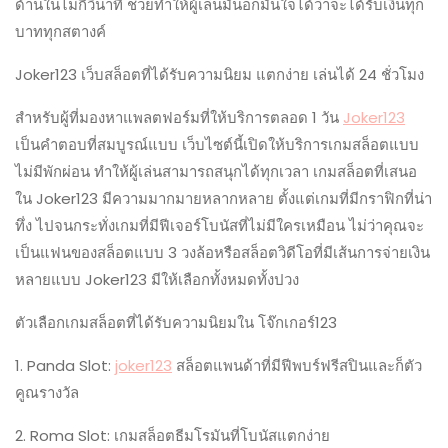
ด้านในไม่กี่วินาที ช่วยทำให้ผู้เล่นมั่นอกมั่นใจได้ว่าจะได้รับเงินทุก
บาททุกสตางค์
Joker123 เว็บสล็อตที่ได้รับความนิยม แตกง่าย เล่นได้ 24 ชั่วโมง
สำหรับผู้ที่มองหาแพลตฟอร์มที่ให้บริการตลอด 1 วัน
Joker123
เป็นคำตอบที่สมบูรณ์แบบ เว็บไซต์นี้เปิดให้บริการเกมสล็อตแบบ
ไม่มีพักผ่อน ทำให้ผู้เล่นสามารถสนุกได้ทุกเวลา เกมสล็อตที่เสนอ
ใน Joker123 มีความมากมายหลากหลาย ตั้งแต่เกมที่มีกราฟิกที่น่า
ทึ่ง ไปจนกระทั่งเกมที่มีฟีเจอร์โบนัสที่ไม่มีใครเหมือน ไม่ว่าคุณจะ
เป็นแฟนของสล็อตแบบ 3 วงล้อหรือสล็อตวิดีโอที่มีเส้นการจ่ายเงิน
หลายแบบ Joker123 มีให้เลือกทั้งหมดทั้งปวง
ตัวเลือกเกมสล็อตที่ได้รับความนิยมใน โจ๊กเกอร์123
1. Panda Slot:
joker123
สล็อตแพนด้าที่มีฟีพบร์ฟรีสปินและก็ตัว
คูณรางวัล
2. Roma Slot: เกมสล็อตธีมโรมันที่โบนัสแตกง่าย