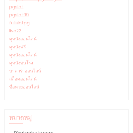
pgslot
pgslot99
fullslotpg
live22
ดูหนังออนไลน์
ดูหนังฟรี
ดูหนังออนไลน์
ดูหนังชนโรง
บาคาร่าออนไลน์
สล็อตออนไลน์
ซื้อหวยออนไลน์
หมวดหมู่
13satanbets.com