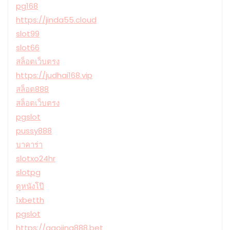
pg168
https://jinda55.cloud
slot99
slot66
สล็อตเว็บตรง
https://judhai168.vip
สล็อต888
สล็อตเว็บตรง
pgslot
pussy888
บาคาร่า
slotxo24hr
slotpg
ดูหนังโป๊
1xbetth
pgslot
https://gaojing888.bet