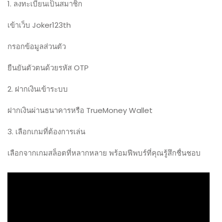
1. ลงทะเบียนเป็นสมาชิก
เข้าเว็บ Joker123th
กรอกข้อมูลส่วนตัว
ยืนยันตัวตนด้วยรหัส OTP
2. ฝากเงินเข้าระบบ
ฝากเงินผ่านธนาคารหรือ TrueMoney Wallet
3. เลือกเกมที่ต้องการเล่น
เลือกจากเกมสล็อตที่หลากหลาย พร้อมฟีพบร์ที่คุณรู้สึกชื่นชอบ