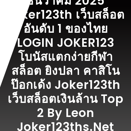
ธันวาคม 2025
Joker123th เว็บสล็อต
อันดับ 1 ของไทย
LOGIN JOKER123
โบนัสแตกง่ายกีฬา
สล็อต ยิงปลา คาสิโน
ป๊อกเด้ง Joker123th
เว็บสล็อตเงินล้าน Top
2 By Leon
Joker123ths.net