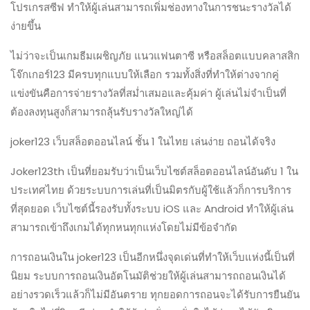
โปรเกรสซีฟ ทำให้ผู้เล่นสามารถเพิ่มช่องทางในการชนะรางวัลได้
ง่ายขึ้น
ไม่ว่าจะเป็นเกมธีมเผชิญภัย แนวแฟนตาซี หรือสล็อตแบบคลาสสิก
โจ๊กเกอร์123 มีครบทุกแบบให้เลือก รวมทั้งสิ่งที่ทำให้ต่างจากคู่
แข่งขันคือการจ่ายรางวัลที่สม่ำเสมอและคุ้มค่า ผู้เล่นไม่จำเป็นที่
ต้องลงทุนสูงก็สามารถลุ้นรับรางวัลใหญ่ได้
joker123 เว็บสล็อตออนไลน์ ชั้น 1 ในไทย เล่นง่าย ถอนได้จริง
Joker123th เป็นที่ยอมรับว่าเป็นเว็บไซต์สล็อตออนไลน์อันดับ 1 ใน
ประเทศไทย ด้วยระบบการเล่นที่เป็นมิตรกับผู้ใช้แล้วก็การบริการ
ที่สุดยอด เว็บไซต์นี้รองรับทั้งระบบ iOS และ Android ทำให้ผู้เล่น
สามารถเข้าถึงเกมได้ทุกหนทุกแห่งโดยไม่มีข้อจำกัด
การถอนเงินใน joker123 เป็นอีกหนึ่งจุดเด่นที่ทำให้เว็บแห่งนี้เป็นที่
นิยม ระบบการถอนเงินอัตโนมัติช่วยให้ผู้เล่นสามารถถอนเงินได้
อย่างรวดเร็วแล้วก็ไม่มีอันตราย ทุกยอดการถอนจะได้รับการยืนยัน