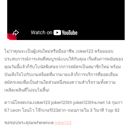
ไม่ว่าคุณจะเป็นผู้เล่นใหม่หรือมืออาชีพ Joker123 พร้อมมอบ
ประสบการณ์การเล่นที่สมบูรณ์แบบให้กับคุณ เริ่มต้นการพนันของ
คุณวันนี้แล้วก็รับโบนัสพิเศษจากการสมัครเป็นสมาชิกใหม่ พร้อม
บันเทิงใจไปกับเกมสล็อตที่มากมายแล้วก็การบริการที่ยอดเยี่ยม
สมัครเลยเพื่อเป็นส่วนใดส่วนหนึ่งของความสำเร็จรวมทั้งความ
เพลิดเพลินที่ไม่จบไม่สิ้น!
ดาวน์โหลดเกมJoker123 joker123th joker123ths.net 14 กุมภา
67 Leon โอนไว โจ๊กเกอร์123ฝาก-ถอนภายใน 3 วินาที Top 92
ขอขอบพระคุณreference
joker123