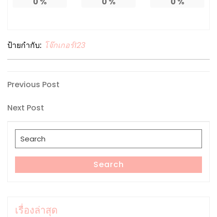
0
%
0
%
0
%
ป้ายกำกับ:
โจ๊กเกอร์123
แนะแนว
Previous
Previous Post
Post
เรื่อง
Next
Next Post
Post
Search
for:
Search
เรื่องล่าสุด