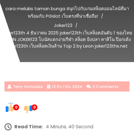
cara melukis taman bunga สนุกไปกับเกมสล็อตออนไลน์ที่มา
พร้อมกับ PGslot เว็บตรงที่น่าเชื่อถือ!
Joker123
Joker123th 4 ธันวาคม 2025 joker123th เว็บสล็อตอันดับ 1 ของไทย
LOGIN JOKER123 โบนัสแตกง่ายกีฬา สล็อต ยิงปลา คาสิโน ป๊อกเด้ง
joker123th เว็บสล็อตเงินล้าน Top 2 by Leon joker123ths.net
Terry Gonzales
13 ธันวาคม 2024
0 Comments
0
0
Read Time:
4 Minute, 40 Second