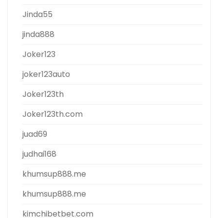
Jinda55
jinda888
Joker123
joker123auto
Joker123th
Joker123th.com
juad69
judhai168
khumsup888.me
khumsup888.me
kimchibetbet.com