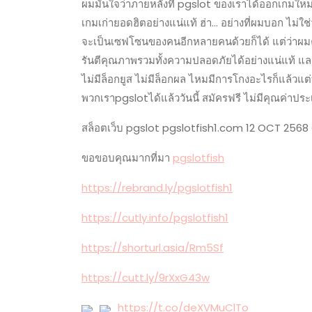
ผมมั่นใจว่าภายหลังที่ pgslot ของเราได้ออกเกมใหม
เกมเก่ายอดฮิตอย่างแน่แท้ ฮ่า… อย่างที่ผมบอก ไม่ใช
จะเป็นเซฟโซนของคนอีกหลายคนด้วยก็ได้ แต่ว่าผมค้
รันตีคุณภาพรวมทั้งความปลอดภัยได้อย่างแน่แท้ และยิ่
ไม่มีล็อกยูส ไม่มีล็อกผล ไหมมีการโกงอะไรก็แล้วแต่
พวกเราpgslotได้แล้ววันนี้ สมัครฟรี ไม่มีคุณค่าปร
สล็อตเว็บ pgslot pgslotfish1.com 12 OCT 2568 
ขอขอบคุณมากที่มา
pgslotfish
https://rebrand.ly/pgslotfish1
https://cutly.info/pgslotfish1
https://shorturl.asia/Rm5Sf
https://cutt.ly/9rXxG43w
https://t.co/deXVMuClTo