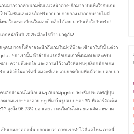
ำนวนมากจากค่ายเกมชั้นแนวหน้าต่างๆอีกมาก บันเทิงใจกับเกม
มโปรโมชั่นและเครดิตฟรีมากมายก่ายกอง ฝากถอนง่ายไม่มี
ึงพอใจลงทะเบียนใหม่ล่ะก็ คลิกได้เลย มาบันเทิงใจกันครับ!
แตกหนักในปี 2025 มีอะไรบ้าง มาดูกัน!
นบางครั้งก็อาจจะนึกถึงเกมใหม่ๆที่พึ่งจะเข้ามาในปีนี้ แต่ว่า
lot ของเรานั้น ห้าลำดับแรกคือเกมเก่าทั้งหมดเลยล่ะครับ
ามชื่นชอบ ความพึงพอใจ และความไว้วางใจที่แฟนๆสล็อตมีต่อเกม
รับ แล้วก็ในพาร์ทนี้ ผมจะชี้แนะเกมยอดนิยมที่แม้ว่าจะปล่อยมา
คนอีกจำนวนไม่น้อยแน่ๆ กับเกมpgslotfishธีมประเทศญี่ปุ่น
็อตเกมแรกๆของค่าย pg ที่มาในรูปแบบของ 3D ฟีเจอร์จัดเต็ม
TP สูงถึง 96.73% บอกเลยว่า คนใดกันไม่เคยเล่นจัดว่าพลาด
เป็นเกมภาคต่อนั้น บอกเลยว่า ภาคแรกทำไว้ดีแค่ไหน ภาคนี้