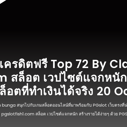
ต เครดิตฟรี Top 72 By C
 สล็อต เวปไซต์แจกหนัก 
ล็อตที่ทำเงินได้จริง 20 
unga สนุกไปกับเกมสล็อตออนไลน์ที่มาพร้อมกับ PGslot เว็บตรงที่น่าเ
 pgslotfish1.com สล็อต เวปไซต์แจกหนัก สร้างรายได้ง่ายๆ ด้วย PGS