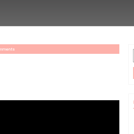
mments