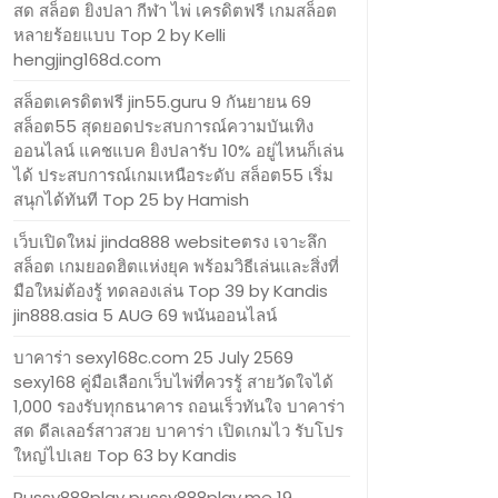
สด สล็อต ยิงปลา กีฬา ไพ่ เครดิตฟรี เกมสล็อต
หลายร้อยแบบ Top 2 by Kelli
hengjing168d.com
สล็อตเครดิตฟรี jin55.guru 9 กันยายน 69
สล็อต55 สุดยอดประสบการณ์ความบันเทิง
ออนไลน์ แคชแบค ยิงปลารับ 10% อยู่ไหนก็เล่น
ได้ ประสบการณ์เกมเหนือระดับ สล็อต55 เริ่ม
สนุกได้ทันที Top 25 by Hamish
เว็บเปิดใหม่ jinda888 websiteตรง เจาะลึก
สล็อต เกมยอดฮิตแห่งยุค พร้อมวิธีเล่นและสิ่งที่
มือใหม่ต้องรู้ ทดลองเล่น Top 39 by Kandis
jin888.asia 5 AUG 69 พนันออนไลน์
บาคาร่า sexy168c.com 25 July 2569
sexy168 คู่มือเลือกเว็บไพ่ที่ควรรู้ สายวัดใจได้
1,000 รองรับทุกธนาคาร ถอนเร็วทันใจ บาคาร่า
สด ดีลเลอร์สาวสวย บาคาร่า เปิดเกมไว รับโปร
ใหญ่ไปเลย Top 63 by Kandis
Pussy888play pussy888play.me 19