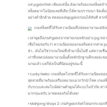
แค่ pgslotfish เพียงแค่นั้น ยังมาพร้อมเกมสล็อตจ
สล็อตมากไม่น้อยเลยทีเดียวได้ตามปรารถนา จัดเต็
อย่างต่ำอีกด้วย ทดลองเล่นpgslotก่อนได้ทันที หากพ
เกมสล็อตที่ได้รับความนิยมที่ปล่อยมานานแต่ยัง
เวลาพูดถึงเกมPgslotจากค่ายเกมหลักอย่าง pg หลายๆค
เชื่อไหมขอรับว่า ความนิยมของเกมสล็อตจากค่าย pgs
ฮ่า… มันไม่ใช่ว่าเกมใหม่ที่เข้ามานั้นไม่ดี แต่คว
เก่าที่ปลดปล่อยมานานนั้นตั้งหลักปักฐานลึกเลยล่ะขอ
นานแล้ว แต่ก็ยังเป็นที่นิยมอยู่ขณะนี้
• Lucky Neko: เกมสล็อตโปรดที่ได้รับความนิยมของ
สุดสวยที่มาพร้อมเครื่องหมายแมวกวักนำโชค เกมสล
กับระบบสะสมโบนัสผ่านตัวคูณได้แบบไม่จำกัด ค่า R
มากๆนะครับ มาทดลองกันได้เลย!
• Mahjong Ways 2: เกมPgslotfishไพ่นกกระจอกที่