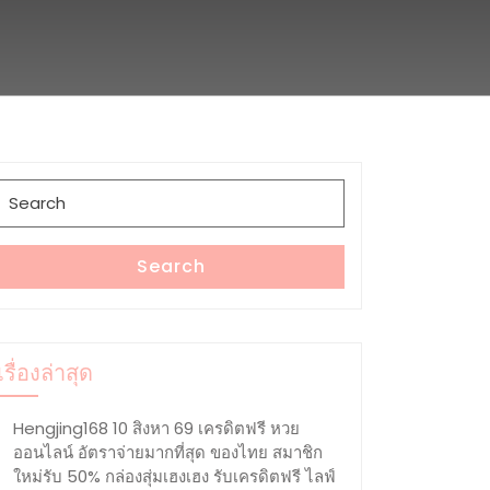
Search
for:
Search
เรื่องล่าสุด
Hengjing168 10 สิงหา 69 เครดิตฟรี หวย
ออนไลน์ อัตราจ่ายมากที่สุด ของไทย สมาชิก
ใหม่รับ 50% กล่องสุ่มเฮงเฮง รับเครดิตฟรี ไลฟ์