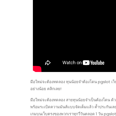
มือใหม่จะต้องทดลอง ทุนน้อยจำต้องโดน pgslot เว็บ
อย่างน้อย คลิกเลย!
มือใหม่จะต้องทดลอง สายทุนน้อยจำเป็นต้องโดน ด้ว
พร้อมระเบิดความมันส์แบบจัดเต็มแล้ว ค้ำประกันเล
เกมบนเว็บตรงของพวกเราทุกวี่วันตลอด 1 วัน pgslotf