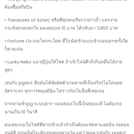
ต้องซื้อฟรีสปิน
• Treasures of Aztec หรือที่ทุกคนเรียกว่าสาวถ้ำ แตกง่าย
กระทั่งตกอกตกใจ ผมเคยเบท 10 บาท ได้กลับมา 3,800 บาท
• Fortune Ox เกมโคกระโดด ที่โบนัสเข้าแบบเข้าแผนจุกๆครั้งใด
ก็ตามเล่น
• Lucky Neko แมวญี่ปุ่นให้โชค ถ้าเข้าไลน์ดีๆก็เกินหมื่นได้ง่าย
สุดๆ
เล่นกับ pgslot คือมันได้สัมผัสตัวเกมตามที่เป็นจริงๆไม่โดนลด
อัตราแจก ทุกการหมุนมีลุ้น ไม่ราวกับเว็บอื่นที่เคยเจอ
ปากทางเข้าpg ระบบฝาก-ถอนของเว็บนี้เป็นของแท้ ไม่ต้องรอ
นานเกิน 10 วินาที
ผมเคยเจอเว็บไซต์ที่ฝากเข้าแล้วจำเป็นต้องแชทหาแอดมิน รอคอย
อนุมัติ ถอนเงินก็จะต้องรอคอยผ่านวัน แต่ว่าพอมาเล่นกับ pgslot