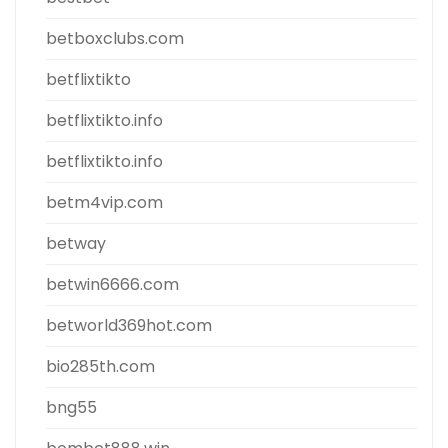
betboxclubs.com
betflixtikto
betflixtikto.info
betflixtikto.info
betm4vip.com
betway
betwin6666.com
betworld369hot.com
bio285th.com
bng55