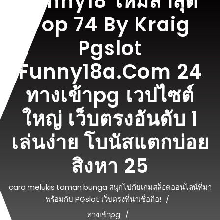
Funny18 ใหม่ล่าสุด
Top 74 By Kraig
Pgslot
Funny18a.com 24
ทางเข้าpg เวปไซต์
ใหญ่ เว็บตรงอันดับ 1
เล่นง่าย โบนัสแตกบ่อย
สิงหา 25
cara melukis taman bunga สนุกไปกับเกมสล็อตออนไลน์ที่มา
พร้อมกับ PGslot เว็บตรงที่น่าเชื่อถือ!
ทางเข้าpg