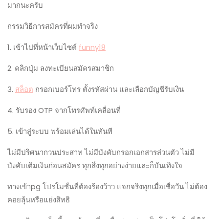
มากนะครับ
กรรมวิธีการสมัครที่ผมทำจริง
1. เข้าไปที่หน้าเว็บไซต์
funny18
2. คลิกปุ่ม ลงทะเบียนสมัครสมาชิก
3.
สล็อต
กรอกเบอร์โทร ตั้งรหัสผ่าน และเลือกบัญชีรับเงิน
4. รับรอง OTP จากโทรศัพท์เคลื่อนที่
5. เข้าสู่ระบบ พร้อมเล่นได้ในทันที
ไม่มีปริศนากวนประสาท ไม่มีบังคับกรอกเอกสารส่วนตัว ไม่มี
บังคับเติมเงินก่อนสมัคร ทุกสิ่งทุกอย่างง่ายและก็บันเทิงใจ
ทางเข้าpg โปรโมชั่นที่ต้องร้องว้าว แจกจริงทุกเมื่อเชื่อวัน ไม่ต้อง
คอยลุ้นหรือแย่งสิทธิ