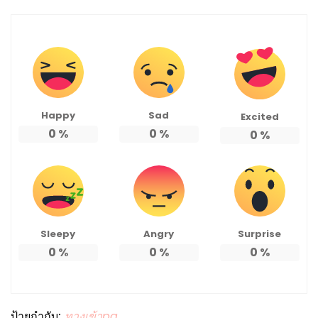
Happy
Sad
Excited
0
%
0
%
0
%
Sleepy
Angry
Surprise
0
%
0
%
0
%
ป้ายกำกับ:
ทางเข้าpg