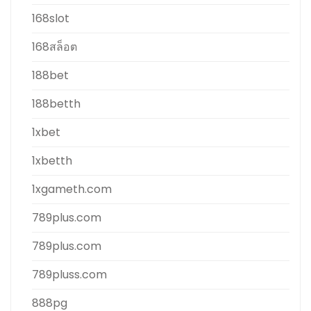
168slot
168สล็อต
188bet
188betth
1xbet
1xbetth
1xgameth.com
789plus.com
789plus.com
789pluss.com
888pg