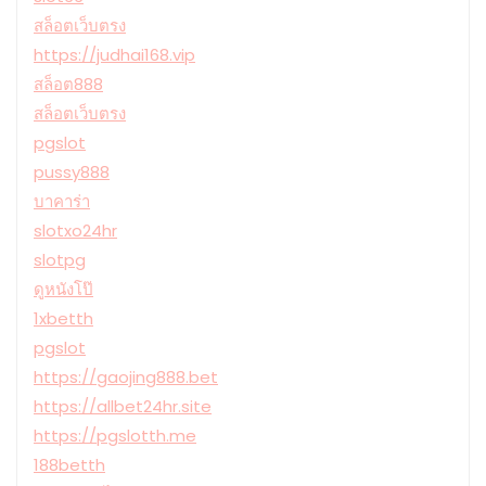
สล็อตเว็บตรง
https://judhai168.vip
สล็อต888
สล็อตเว็บตรง
pgslot
pussy888
บาคาร่า
slotxo24hr
slotpg
ดูหนังโป๊
1xbetth
pgslot
https://gaojing888.bet
https://allbet24hr.site
https://pgslotth.me
188betth