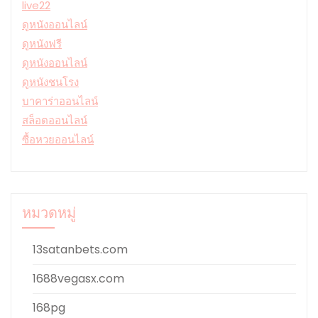
live22
ดูหนังออนไลน์
ดูหนังฟรี
ดูหนังออนไลน์
ดูหนังชนโรง
บาคาร่าออนไลน์
สล็อตออนไลน์
ซื้อหวยออนไลน์
หมวดหมู่
13satanbets.com
1688vegasx.com
168pg