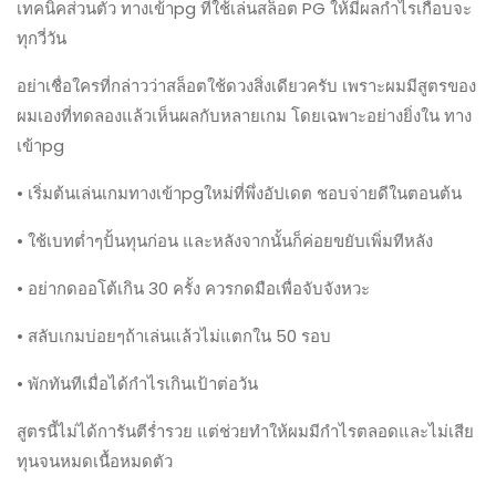
เทคนิคส่วนตัว ทางเข้าpg ที่ใช้เล่นสล็อต PG ให้มีผลกำไรเกือบจะ
ทุกวี่วัน
อย่าเชื่อใครที่กล่าวว่าสล็อตใช้ดวงสิ่งเดียวครับ เพราะผมมีสูตรของ
ผมเองที่ทดลองแล้วเห็นผลกับหลายเกม โดยเฉพาะอย่างยิ่งใน ทาง
เข้าpg
• เริ่มต้นเล่นเกมทางเข้าpgใหม่ที่พึ่งอัปเดต ชอบจ่ายดีในตอนต้น
• ใช้เบทต่ำๆปั้นทุนก่อน และหลังจากนั้นก็ค่อยขยับเพิ่มทีหลัง
• อย่ากดออโต้เกิน 30 ครั้ง ควรกดมือเพื่อจับจังหวะ
• สลับเกมบ่อยๆถ้าเล่นแล้วไม่แตกใน 50 รอบ
• พักทันทีเมื่อได้กำไรเกินเป้าต่อวัน
สูตรนี้ไม่ได้การันตีร่ำรวย แต่ช่วยทำให้ผมมีกำไรตลอดและไม่เสีย
ทุนจนหมดเนื้อหมดตัว