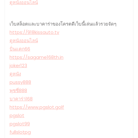
ดูหนังออนไลน์
เว็บสล็อตและบาคาร่าของโครตดีเว็บนี้เล่นแล้วรวยจัดๆ
https://918kissauto.tv
ดูหนังออนไลน์
ปั่นแตก66
https://sagame168th.in
joker123
ดูหนัง
pussy888
พุซซี่888
บาคาร่า168
https://www.pgslot.golf
pgslot
pgslot99
fullslotpg